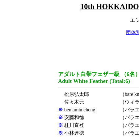
10th HOKKAIDO 
エ
団体
アダルト白帯フェザー級 （6名
Adult White Feather (Total:6)
松原弘太郎
（bare k
佐々木元
（ウィ
※
benjamin cheng
（パラ
※
安藤和徳
（パラ
※
桂川直登
（パラ
※
小林達徳
（パラ