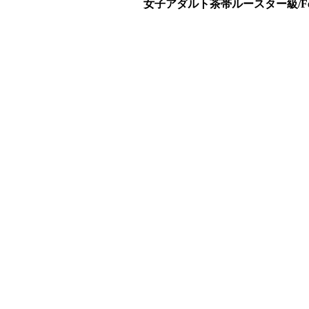
女子アダルト茶帯ルースター級/Female Ad