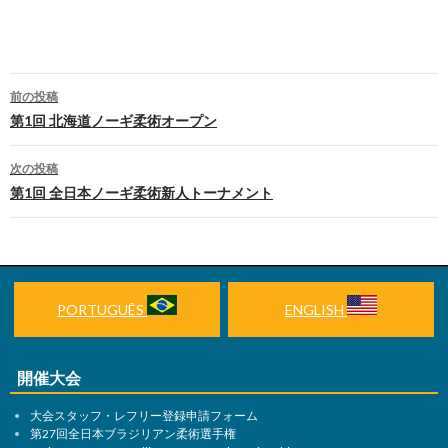
前の投稿
投
第1回 北海道ノーギ柔術オープン
稿
次の投稿
ナ
第1回 全日本ノーギ柔術新人トーナメント
ビ
ゲ
ー
PORTUGUÊS
ENGLISH
シ
ョ
開催大会
ン
大会スタッフ・レフリー登録申請フォーム
第27回全日本ブラジリアン柔術選手権