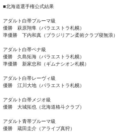
■北海道選手権公式結果
アダルト白帯プルーマ級
優勝 萩原翔隼（パラエストラ札幌）
準優勝 下内和真（ブラジリアン柔術クラブ寝無浪）
アダルト白帯ペナ級
優勝 久島拓海（パラエストラ札幌）
準優勝 新家忠和（ギムナシオン札幌）
アダルト白帯レーヴィ級
優勝 江川大地（パラエストラ札幌）
アダルト白帯メジオ級
優勝 大城拓也（北海道格斗クラブ）
アダルト青帯プルーマ級
優勝 蔵田圭介（アライブ真狩）