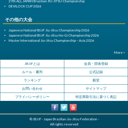
27th ALL JAPAN Brazilian JIU-JITSU Championship
DEVILOCK CUP 2026
その他の大会
Japanese National IBJJF Jiu-Jitsu Championship 2026
Japanese National IBJJF Jiu-Jitsu No-Gi Championship 2026
Master International Jiu-Jitsu Championship – Asia 2026
More >
JBJJFとは
会員・団体登録
ルール・審判
公式記録
ランキング
殿堂
お問い合わせ
サイトマップ
プライバシーポリシー
特定商取引法に基づく表記
© JBJJF - Japan Brazilian Jiu-Jitsu Federation -
All rights reserved