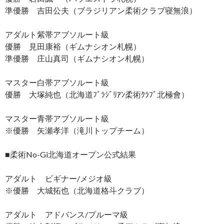
準優勝 吉田公夫（ブラジリアン柔術クラブ寝無浪）
アダルト紫帯アブソルート級
優勝 見田康裕（ギムナシオン札幌）
準優勝 庄山真司（ギムナシオン札幌）
マスター白帯アブソルート級
優勝 大塚純也（北海道ﾌﾞﾗｼﾞﾘｱﾝ柔術ｸﾗﾌﾞ北極會）
マスター青帯アブソルート級
※優勝 矢瀬孝洋（滝川トップチーム）
■柔術No-Gi北海道オープン公式結果
アダルト ビギナー/メジオ級
※優勝 大城拓也（北海道格斗クラブ）
アダルト アドバンス/プルーマ級