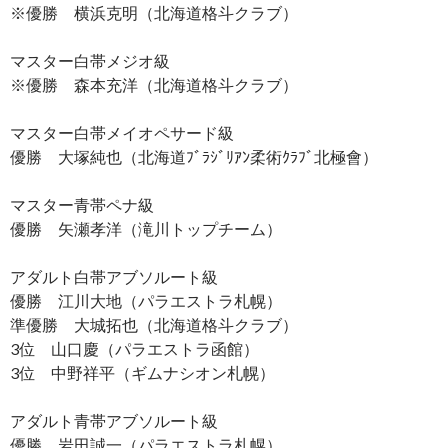
※優勝 横浜克明（北海道格斗クラブ）
マスター白帯メジオ級
※優勝 森本充洋（北海道格斗クラブ）
マスター白帯メイオペサード級
優勝 大塚純也（北海道ﾌﾞﾗｼﾞﾘｱﾝ柔術ｸﾗﾌﾞ北極會）
マスター青帯ペナ級
優勝 矢瀬孝洋（滝川トップチーム）
アダルト白帯アブソルート級
優勝 江川大地（パラエストラ札幌）
準優勝 大城拓也（北海道格斗クラブ）
3位 山口慶（パラエストラ函館）
3位 中野祥平（ギムナシオン札幌）
アダルト青帯アブソルート級
優勝 岩田誠一（パラエストラ札幌）