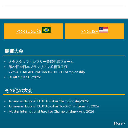
ビ
ゲ
ー
PORTUGUÊS
ENGLISH
シ
ョ
開催大会
ン
大会スタッフ・レフリー登録申請フォーム
第27回全日本ブラジリアン柔術選手権
27th ALL JAPAN Brazilian JIU-JITSU Championship
DEVILOCK CUP 2026
その他の大会
Japanese National IBJJF Jiu-Jitsu Championship 2026
Japanese National IBJJF Jiu-Jitsu No-Gi Championship 2026
Master International Jiu-Jitsu Championship – Asia 2026
More >