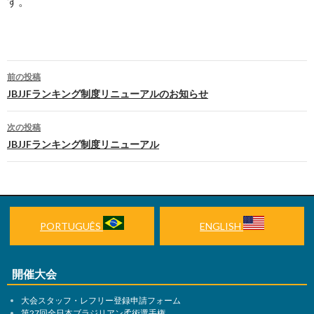
す。
前の投稿
投
JBJJFランキング制度リニューアルのお知らせ
稿
次の投稿
ナ
JBJJFランキング制度リニューアル
ビ
ゲ
ー
PORTUGUÊS
ENGLISH
シ
ョ
開催大会
ン
大会スタッフ・レフリー登録申請フォーム
第27回全日本ブラジリアン柔術選手権