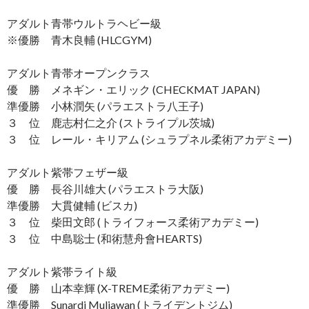
アダルト青帯ウルトラヘビー級
※優勝 青木良輔 (HLCGYM)
アダルト青帯オープンクラス
優 勝 メネギン・エリック (CHECKMAT JAPAN)
準優勝 小林潤矢 (パラエストラ八王子)
３ 位 鹿志村仁之介 (ストライプル茨城)
３ 位 レール・キリアム (シュラプネル柔術アカデミー)
アダルト紫帯フェザー級
優 勝 長谷川雄大 (パラエストラ大阪)
準優勝 大貫健輔 (ビスカ)
３ 位 柴田文郎 (トライフォース柔術アカデミー)
３ 位 中島聡士 (和術慧舟會HEARTS)
アダルト紫帯ライト級
優 勝 山本幸輝 (X-TREME柔術アカデミー)
準優勝 Sunardi Muliawan (トライデントジム)