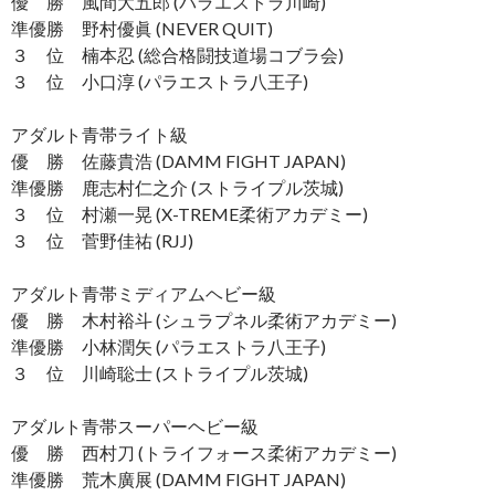
優 勝 風間大五郎 (パラエストラ川崎)
準優勝 野村優眞 (NEVER QUIT)
３ 位 楠本忍 (総合格闘技道場コブラ会)
３ 位 小口淳 (パラエストラ八王子)
アダルト青帯ライト級
優 勝 佐藤貴浩 (DAMM FIGHT JAPAN)
準優勝 鹿志村仁之介 (ストライプル茨城)
３ 位 村瀬一晃 (X-TREME柔術アカデミー)
３ 位 菅野佳祐 (RJJ)
アダルト青帯ミディアムヘビー級
優 勝 木村裕斗 (シュラプネル柔術アカデミー)
準優勝 小林潤矢 (パラエストラ八王子)
３ 位 川崎聡士 (ストライプル茨城)
アダルト青帯スーパーヘビー級
優 勝 西村刀 (トライフォース柔術アカデミー)
準優勝 荒木廣展 (DAMM FIGHT JAPAN)