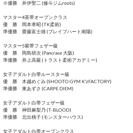
※優勝 井伊聖二 (修斗ジムroots)
マスター4茶帯オープンクラス
優 勝 岡本孝昭 (TK柔術)
準優勝 齋藤富士雄 (ブレイブハート南陽)
マスター5紫帯フェザー級
優 勝 岡島研次 (Pancrase 大阪)
準優勝 井上高嚴 (トラスト柔術アカデミー)
女子アダルト白帯ルースター級
優 勝 木越めぐみ (SHOOTO GYM K’zFACTORY)
準優勝 東あずさ (CARPE DIEM)
女子アダルト白帯フェザー級
優 勝 神田麻梨乃 (T-BLOOD)
準優勝 北出桃子 (モンスターハウス)
女子アダルト白帯オープンクラス