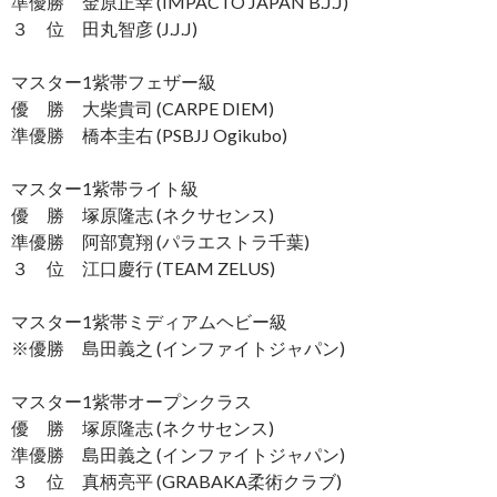
準優勝 金原正幸 (IMPACTO JAPAN B.J.J)
３ 位 田丸智彦 (J.J.J)
マスター1紫帯フェザー級
優 勝 大柴貴司 (CARPE DIEM)
準優勝 橋本圭右 (PSBJJ Ogikubo)
マスター1紫帯ライト級
優 勝 塚原隆志 (ネクサセンス)
準優勝 阿部寛翔 (パラエストラ千葉)
３ 位 江口慶行 (TEAM ZELUS)
マスター1紫帯ミディアムヘビー級
※優勝 島田義之 (インファイトジャパン)
マスター1紫帯オープンクラス
優 勝 塚原隆志 (ネクサセンス)
準優勝 島田義之 (インファイトジャパン)
３ 位 真柄亮平 (GRABAKA柔術クラブ)