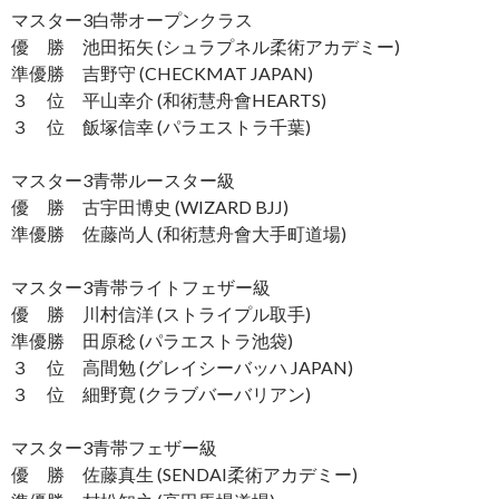
マスター3白帯オープンクラス
優 勝 池田拓矢 (シュラプネル柔術アカデミー)
準優勝 吉野守 (CHECKMAT JAPAN)
３ 位 平山幸介 (和術慧舟會HEARTS)
３ 位 飯塚信幸 (パラエストラ千葉)
マスター3青帯ルースター級
優 勝 古宇田博史 (WIZARD BJJ)
準優勝 佐藤尚人 (和術慧舟會大手町道場)
マスター3青帯ライトフェザー級
優 勝 川村信洋 (ストライプル取手)
準優勝 田原稔 (パラエストラ池袋)
３ 位 高間勉 (グレイシーバッハ JAPAN)
３ 位 細野寛 (クラブバーバリアン)
マスター3青帯フェザー級
優 勝 佐藤真生 (SENDAI柔術アカデミー)