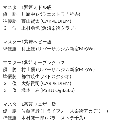
マスター1紫帯ミドル級
優 勝 川崎中 (パラエストラ吉祥寺)
準優勝 藤山賢太 (CARPE DIEM)
３ 位 上村勇也 (魚沼柔術クラブ)
マスター1紫帯ヘビー級
※優勝 村上優 (リバーサルジム新宿Me,We)
マスター1紫帯オープンクラス
優 勝 村上優 (リバーサルジム新宿Me,We)
準優勝 都竹暁生 (パトスタジオ)
３ 位 大柴貴司 (CARPE DIEM)
３ 位 橋本圭右 (PSBJJ Ogikubo)
マスター1茶帯フェザー級
優 勝 佐藤智彦 (トライフォース柔術アカデミー)
準優勝 木村健一郎 (パラエストラ千葉)