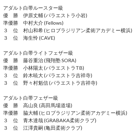
アダルト白帯ルースター級
優 勝 伊原丈輔 (パラエストラ小岩)
準優勝 中村大介 (Fellows)
３ 位 村山和希 (ヒロブラジリアン柔術アカデミー横浜)
３ 位 海生怜 (CAVE)
アダルト白帯ライトフェザー級
優 勝 藤谷重治 (飛翔塾 SORA)
準優勝 小林陽太 (パラエストラTB)
３ 位 鈴木暁大 (パラエストラ吉祥寺)
３ 位 野々村魁信 (パラエストラ吉祥寺)
アダルト白帯フェザー級
優 勝 高山良 (高田馬場道場)
準優勝 脇大輔 (ヒロブラジリアン柔術アカデミー横浜)
３ 位 青木達哉 (GRABAKA柔術クラブ)
３ 位 江澤貴嗣 (亀田柔術クラブ)