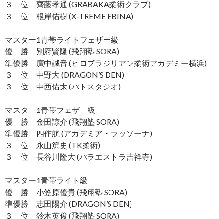
３ 位 齊藤孝通 (GRABAKA柔術クラブ)
３ 位 根岸佑樹 (X-TREME EBINA)
マスター1青帯ライトフェザー級
優 勝 別府賢隆 (飛翔塾 SORA)
準優勝 廣中誠音 (ヒロブラジリアン柔術アカデミー横浜)
３ 位 中野大 (DRAGON’S DEN)
３ 位 中西佑太 (パトスタジオ)
マスター1青帯フェザー級
優 勝 金田諒介 (飛翔塾 SORA)
準優勝 四作航 (アカデミア・ラッソーナ)
３ 位 永山篤史 (TK柔術)
３ 位 長谷川隆大 (パラエストラ吉祥寺)
マスター1青帯ライト級
優 勝 小笠原優貴 (飛翔塾 SORA)
準優勝 志田陽介 (DRAGON’S DEN)
３ 位 鈴木英俊 (飛翔塾 SORA)