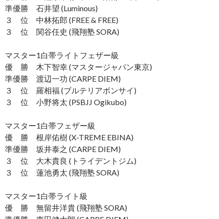
準優勝 石井望 (Luminous)
３ 位 中林拓郎 (FREE & FREE)
３ 位 関谷任史 (飛翔塾 SORA)
マスター1白帯ライトフェザー級
優 勝 木下智幸 (マスタージャパン東京)
準優勝 渡辺一功 (CARPE DIEM)
３ 位 羅相福 (ブルテリアボンサイ)
３ 位 小野将太 (PSBJJ Ogikubo)
マスター1白帯フェザー級
優 勝 根岸佑樹 (X-TREME EBINA)
準優勝 坂井泰之 (CARPE DIEM)
３ 位 大木貴良 (トライデントジム)
３ 位 蓮池勇太 (飛翔塾 SORA)
マスター1白帯ライト級
優 勝 無留井洋貴 (飛翔塾 SORA)