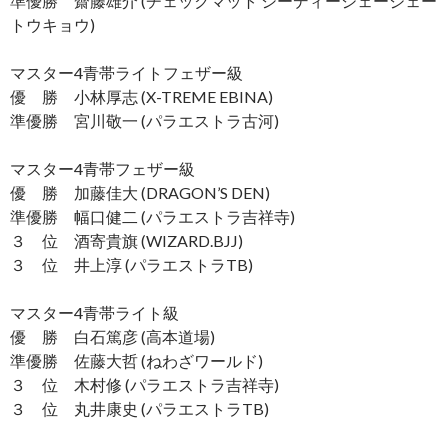
準優勝 齋藤雄介 (チェックマット シーディージェージェー
トウキョウ)
マスター4青帯ライトフェザー級
優 勝 小林厚志 (X-TREME EBINA)
準優勝 宮川敬一 (パラエストラ古河)
マスター4青帯フェザー級
優 勝 加藤佳大 (DRAGON’S DEN)
準優勝 幅口健二 (パラエストラ吉祥寺)
３ 位 酒寄貴旗 (WIZARD.BJJ)
３ 位 井上淳 (パラエストラTB)
マスター4青帯ライト級
優 勝 白石篤彦 (高本道場)
準優勝 佐藤大哲 (ねわざワールド)
３ 位 木村修 (パラエストラ吉祥寺)
３ 位 丸井康史 (パラエストラTB)