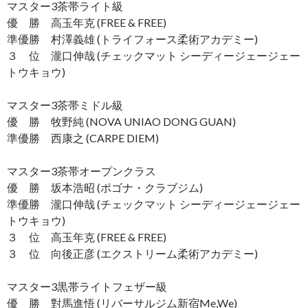
マスター3茶帯ライト級
優 勝 高玉年克 (FREE & FREE)
準優勝 村澤義雄 (トライフォース柔術アカデミー)
３ 位 瀧口伸哉 (チェックマット シーディージェージェー
トウキョウ)
マスター3茶帯ミドル級
優 勝 牧野純 (NOVA UNIAO DONG GUAN)
準優勝 西康之 (CARPE DIEM)
マスター3茶帯オープンクラス
優 勝 坂本浩昭 (ポゴナ・クラブジム)
準優勝 瀧口伸哉 (チェックマット シーディージェージェー
トウキョウ)
３ 位 高玉年克 (FREE & FREE)
３ 位 向後正彦 (エクストリーム柔術アカデミー)
マスター3黒帯ライトフェザー級
優 勝 對馬進悟 (リバーサルジム新宿Me,We)