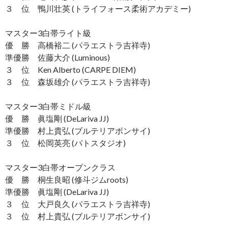
３ 位 鴨川壮英 (トライフォース柔術アカデミー)
マスター3白帯ライト級
優 勝 高橋裕二 (パラエストラ吉祥寺)
準優勝 佐藤大介 (Luminous)
３ 位 Ken Alberto (CARPE DIEM)
３ 位 森坂雄介 (パラエストラ吉祥寺)
マスター3白帯ミドル級
優 勝 眞塩剛 (DeLariva JJ)
準優勝 村上貴弘 (ブルテリアボンサイ)
３ 位 松岡英亮 (パトスタジオ)
マスター3白帯オープンクラス
優 勝 桐生良昭 (修斗ジムroots)
準優勝 眞塩剛 (DeLariva JJ)
３ 位 大戸良久 (パラエストラ吉祥寺)
３ 位 村上貴弘 (ブルテリアボンサイ)