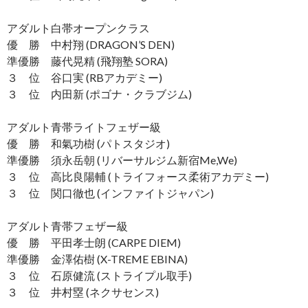
アダルト白帯オープンクラス
優 勝 中村翔 (DRAGON’S DEN)
準優勝 藤代晃精 (飛翔塾 SORA)
３ 位 谷口実 (RBアカデミー)
３ 位 内田新 (ポゴナ・クラブジム)
アダルト青帯ライトフェザー級
優 勝 和氣功樹 (パトスタジオ)
準優勝 須永岳朝 (リバーサルジム新宿Me,We)
３ 位 高比良陽輔 (トライフォース柔術アカデミー)
３ 位 関口徹也 (インファイトジャパン)
アダルト青帯フェザー級
優 勝 平田孝士朗 (CARPE DIEM)
準優勝 金澤佑樹 (X-TREME EBINA)
３ 位 石原健流 (ストライプル取手)
３ 位 井村塁 (ネクサセンス)