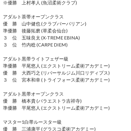
※優勝 上村孝人 (魚沼柔術クラブ)
アダルト茶帯オープンクラス
優 勝 山中健也 (クラブバーバリアン)
準優勝 後藤拓磨 (草柔会仙台)
３ 位 五味良太 (X-TREME EBINA)
３ 位 竹内稔 (CARPE DIEM)
アダルト黒帯ライトフェザー級
準優勝 平尾悠人 (エクストリーム柔術アカデミー)
優 勝 大西巧之 (リバーサルジム川口リディプス)
３ 位 宮本和幸 (トライフォース柔術アカデミー)
アダルト黒帯オープンクラス
優 勝 橋本貴 (パラエストラ吉祥寺)
準優勝 平尾悠人 (エクストリーム柔術アカデミー)
マスター1白帯ルースター級
優 勝 三浦康平 (グラスコ柔術アカデミー)