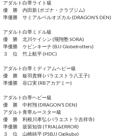
アダルト白帯ライト級
優 勝 内田新 (ポゴナ・クラブジム)
準優勝 サミアルペルオズカル (DRAGON’S DEN)
アダルト白帯ミドル級
優 勝 北川ケイシン (飛翔塾 SORA)
準優勝 ケビンキーナ (BJJ Globetrotters)
３ 位 竹上航平 (HDC)
アダルト白帯ミディアムヘビー級
優 勝 板羽貴輝 (パラエストラ八王子)
準優勝 谷口実 (RBアカデミー)
アダルト白帯ヘビー級
優 勝 中村翔 (DRAGON’S DEN)
アダルト青帯ルースター級
優 勝 利根川孝弘 (パラエストラ吉祥寺)
準優勝 坂留知弥 (TRIAL&ERROR)
３ 位 山崎純平 (PSBJJ Ogikubo)