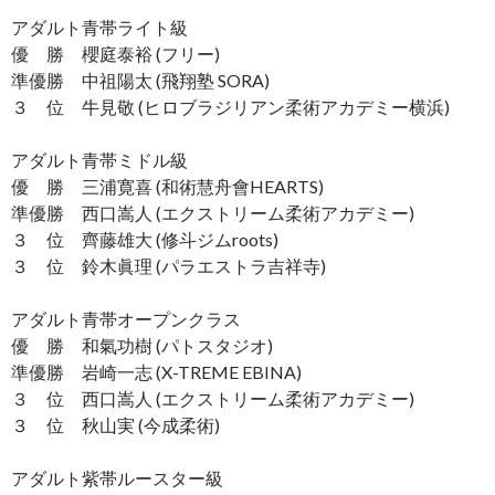
アダルト青帯ライト級
優 勝 櫻庭泰裕 (フリー)
準優勝 中祖陽太 (飛翔塾 SORA)
３ 位 牛見敬 (ヒロブラジリアン柔術アカデミー横浜)
アダルト青帯ミドル級
優 勝 三浦寛喜 (和術慧舟會HEARTS)
準優勝 西口嵩人 (エクストリーム柔術アカデミー)
３ 位 齊藤雄大 (修斗ジムroots)
３ 位 鈴木眞理 (パラエストラ吉祥寺)
アダルト青帯オープンクラス
優 勝 和氣功樹 (パトスタジオ)
準優勝 岩崎一志 (X-TREME EBINA)
３ 位 西口嵩人 (エクストリーム柔術アカデミー)
３ 位 秋山実 (今成柔術)
アダルト紫帯ルースター級