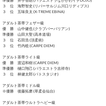
準優勝 井手智朗 (パラエストラなかがわイデDOJO)
３ 位 海野智史 (リバーサルジム川口リディプス)
３ 位 五味良太 (X-TREME EBINA)
アダルト茶帯フェザー級
優 勝 山中健也 (クラブバーバリアン)
準優勝 山田大聖 (高本道場)
３ 位 石田浩 (頂柔術)
３ 位 竹内稔 (CARPE DIEM)
アダルト茶帯ライト級
優 勝 渡辺和樹 (CARPE DIEM)
準優勝 樋口翔己 (パラエストラ吉祥寺)
３ 位 林健太郎 (パトスタジオ)
アダルト茶帯ミドル級
※優勝 後藤拓磨 (草柔会仙台)
アダルト茶帯ウルトラヘビー級