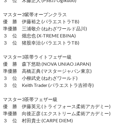
３ 位 木藤正人 (PSBJJ Ogikubo)
マスター3紫帯オープンクラス
優 勝 伊藤裕之 (パラエストラTB)
準優勝 三浦敬介 (ねわざワールド品川)
３ 位 畑忠也 (X-TREME EBINA)
３ 位 猪股幸治 (パラエストラTB)
マスター3茶帯ライトフェザー級
優 勝 森下悠助 (NOVA UNIAO JAPAN)
準優勝 高橋正典 (マスタージャパン東京)
３ 位 小柳武史 (ねわざワールド)
３ 位 Keith Trader (パラエストラ吉祥寺)
マスター3茶帯フェザー級
優 勝 伊藤英元 (トライフォース柔術アカデミー)
準優勝 向後正彦 (エクストリーム柔術アカデミー)
３ 位 村田貴士 (CARPE DIEM)