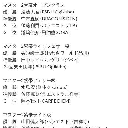
マスター2青帯オープンクラス
優 勝 遠藤大吾 (PSBJJ Ogikubo)
準優勝 中村直樹 (DRAGON’S DEN)
３ 位 後藤利男 (パラエストラTB)
３ 位 瀧嶋俊介 (飛翔塾 SORA)
マスター2紫帯ライトフェザー級
優 勝 栗須綾士郎 (ねわざワールド品川)
準優勝 田中淳平 (バンゲリングベイ)
３ 位 栗田朋洋 (PSBJJ Ogikubo)
マスター2紫帯フェザー級
優 勝 水島宏 (修斗ジムroots)
準優勝 佐藤篤 (パラエストラ吉祥寺)
３ 位 岡本壮司 (CARPE DIEM)
マスター2紫帯ライト級
優 勝 山田健太郎 (パラエストラ吉祥寺)