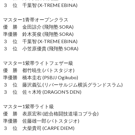
３ 位 千葉智 (X-TREME EBINA)
マスター1青帯オープンクラス
優 勝 金田諒介 (飛翔塾 SORA)
準優勝 鈴木英俊 (飛翔塾 SORA)
３ 位 千葉智 (X-TREME EBINA)
３ 位 小笠原優貴 (飛翔塾 SORA)
マスター1紫帯ライトフェザー級
優 勝 都竹暁生 (パトスタジオ)
準優勝 橋本圭右 (PSBJJ Ogikubo)
３ 位 藤沢義弘 (リバーサルジム横浜グランドスラム)
３ 位 佐々木玲 (DRAGON’S DEN)
マスター1紫帯ライト級
優 勝 表原宏和 (総合格闘技道場コブラ会)
準優勝 佐藤雄一郎 (パトスタジオ)
３ 位 大柴貴司 (CARPE DIEM)