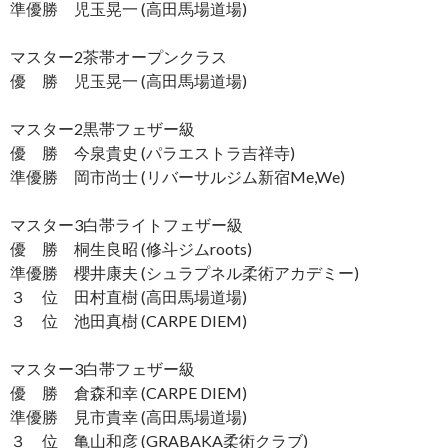
準優勝 児玉晃一 (高田馬場道場)
マスター2茶帯オープンクラス
優 勝 児玉晃一 (高田馬場道場)
マスター2黒帯フェザー級
優 勝 今泉貴史 (パラエストラ吉祥寺)
準優勝 岡市尚士 (リバーサルジム新宿Me,We)
マスター3白帯ライトフェザー級
優 勝 桐生良昭 (修斗ジムroots)
準優勝 櫻井康夫 (シュラプネル柔術アカデミー)
３ 位 田村直樹 (高田馬場道場)
３ 位 池田真樹 (CARPE DIEM)
マスター3白帯フェザー級
優 勝 倉森和幸 (CARPE DIEM)
準優勝 見市貴幸 (高田馬場道場)
３ 位 亀山和彦 (GRABAKA柔術クラブ)