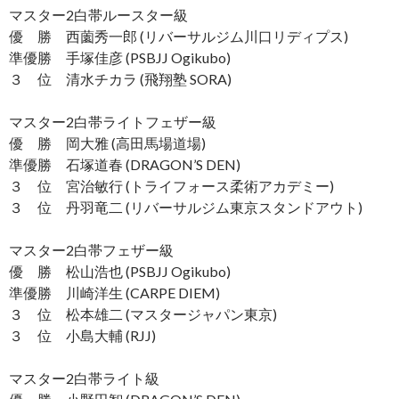
マスター2白帯ルースター級
優 勝 西薗秀一郎 (リバーサルジム川口リディプス)
準優勝 手塚佳彦 (PSBJJ Ogikubo)
３ 位 清水チカラ (飛翔塾 SORA)
マスター2白帯ライトフェザー級
優 勝 岡大雅 (高田馬場道場)
準優勝 石塚道春 (DRAGON’S DEN)
３ 位 宮治敏行 (トライフォース柔術アカデミー)
３ 位 丹羽竜二 (リバーサルジム東京スタンドアウト)
マスター2白帯フェザー級
優 勝 松山浩也 (PSBJJ Ogikubo)
準優勝 川崎洋生 (CARPE DIEM)
３ 位 松本雄二 (マスタージャパン東京)
３ 位 小島大輔 (RJJ)
マスター2白帯ライト級