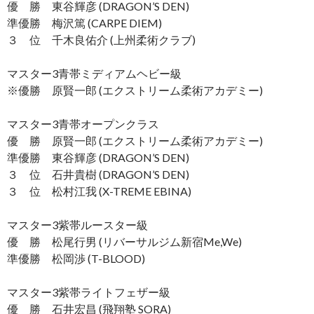
優 勝 東谷輝彦 (DRAGON’S DEN)
準優勝 梅沢篤 (CARPE DIEM)
３ 位 千木良佑介 (上州柔術クラブ)
マスター3青帯ミディアムヘビー級
※優勝 原賢一郎 (エクストリーム柔術アカデミー)
マスター3青帯オープンクラス
優 勝 原賢一郎 (エクストリーム柔術アカデミー)
準優勝 東谷輝彦 (DRAGON’S DEN)
３ 位 石井貴樹 (DRAGON’S DEN)
３ 位 松村江我 (X-TREME EBINA)
マスター3紫帯ルースター級
優 勝 松尾行男 (リバーサルジム新宿Me,We)
準優勝 松岡渉 (T-BLOOD)
マスター3紫帯ライトフェザー級
優 勝 石井宏昌 (飛翔塾 SORA)