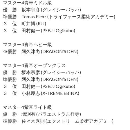
マスター4青帯ミドル級
優 勝 坂本宗彦 (グレイシーバッハ)
準優勝 Tomas Elenz (トライフォース柔術アカデミー)
３ 位 町井博 (RJJ)
３ 位 田村健一 (PSBJJ Ogikubo)
マスター4青帯ヘビー級
※優勝 阿久津尚 (DRAGON’S DEN)
マスター4青帯オープンクラス
優 勝 坂本宗彦 (グレイシーバッハ)
準優勝 阿久津尚 (DRAGON’S DEN)
３ 位 田村健一 (PSBJJ Ogikubo)
３ 位 小林厚志 (X-TREME EBINA)
マスター4紫帯ライト級
優 勝 増渕有 (パラエストラ吉祥寺)
準優勝 佐々木秀則 (エクストリーム柔術アカデミー)