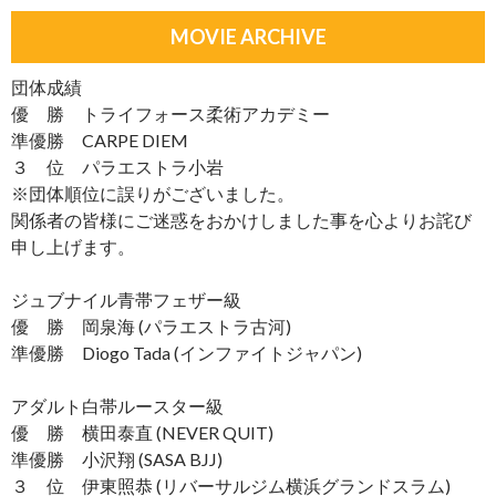
MOVIE ARCHIVE
団体成績
優 勝 トライフォース柔術アカデミー
準優勝 CARPE DIEM
３ 位 パラエストラ小岩
※団体順位に誤りがございました。
関係者の皆様にご迷惑をおかけしました事を心よりお詫び
申し上げます。
ジュブナイル青帯フェザー級
優 勝 岡泉海 (パラエストラ古河)
準優勝 Diogo Tada (インファイトジャパン)
アダルト白帯ルースター級
優 勝 横田泰直 (NEVER QUIT)
準優勝 小沢翔 (SASA BJJ)
３ 位 伊東照恭 (リバーサルジム横浜グランドスラム)