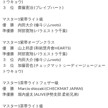
トウキョウ)
３ 位 齋藤憲治 (ブレイブハート)
マスター1紫帯ライト級
優 勝 内田大介 (修斗ジムroots)
準優勝 阿部寛翔 (パラエストラ千葉)
マスター1紫帯オープンクラス
優 勝 山上邦彦 (和術慧舟會HEARTS)
準優勝 阿部寛翔 (パラエストラ千葉)
３ 位 内田大介 (修斗ジムroots)
３ 位 加藤晋也 (チェックマット シーディージェージェー
トウキョウ)
マスター1茶帯ライトフェザー級
優 勝 Marcio shiozaki (CHECKMAT JAPAN)
準優勝 堀内盛太 (ALIVE伊勢支部 柔術兄弟)
マスター1茶帯ライト級