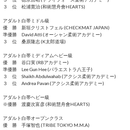
３ 位 松浦寛治 (和術慧舟會HEARTS)
アダルト白帯ミドル級
優 勝 新垣クリストフェル (CHECKMAT JAPAN)
準優勝 David Atti (オーシャン柔術アカデミー)
３ 位 桑原隆志 (K太郎道場)
アダルト白帯ミディアムヘビー級
優 勝 谷口実 (RBアカデミー)
準優勝 Lee Gun Hee (パラエストラ八王子)
３ 位 Shaikh Abdulwahab (アクシス柔術アカデミー)
３ 位 Andrea Pavan (アクシス柔術アカデミー)
アダルト白帯ヘビー級
※優勝 渡慶次富彦 (和術慧舟會HEARTS)
アダルト白帯オープンクラス
優 勝 手塚智也 (TRIBE TOKYO M.M.A)