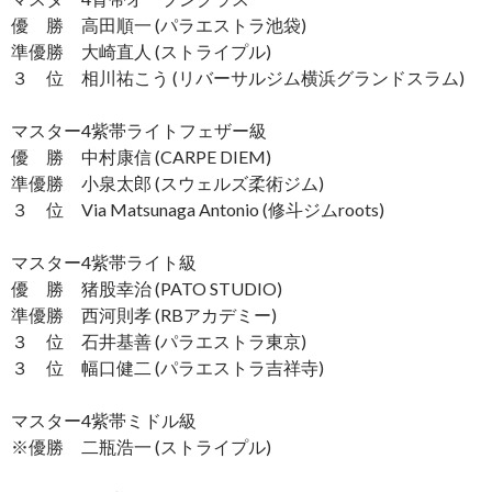
優 勝 高田順一 (パラエストラ池袋)
準優勝 大崎直人 (ストライプル)
３ 位 相川祐こう (リバーサルジム横浜グランドスラム)
マスター4紫帯ライトフェザー級
優 勝 中村康信 (CARPE DIEM)
準優勝 小泉太郎 (スウェルズ柔術ジム)
３ 位 Via Matsunaga Antonio (修斗ジムroots)
マスター4紫帯ライト級
優 勝 猪股幸治 (PATO STUDIO)
準優勝 西河則孝 (RBアカデミー)
３ 位 石井基善 (パラエストラ東京)
３ 位 幅口健二 (パラエストラ吉祥寺)
マスター4紫帯ミドル級
※優勝 二瓶浩一 (ストライプル)