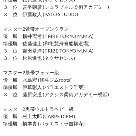
３ 位 善平朝彦 (シュラプネル柔術アカデミー)
３ 位 伊藤政人 (PATO STUDIO)
マスター2紫帯オープンクラス
優 勝 横井宏考 (TRIBE TOKYO M.M.A)
準優勝 佐藤健士 (和術慧舟會船橋道場)
３ 位 吉田基洋 (TRIBE TOKYO M.M.A)
３ 位 松原進也 (ネクサセンス)
マスター2茶帯フェザー級
優 勝 水島宏 (修斗ジムroots)
準優勝 伊草彰人 (パラエストラ千葉)
３ 位 藤原安道 (アクシス柔術アカデミー横浜)
マスター2黒帯ウルトラヘビー級
優 勝 村上太郎 (CARPE DIEM)
準優勝 橋本貴 (パラエストラ吉祥寺)