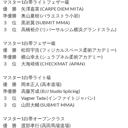
マスター1白帯ライトフェザー級
優 勝 矢澤嘉英 (CARPE DIEM MITA)
準優勝 奥山夏樹 (パラエストラ小岩)
３ 位 黒岩翼 (SUBMIT MMA)
３ 位 高橋裕介 (リバーサルジム横浜グランドスラム)
マスター1白帯フェザー級
優 勝 松田宇浩 (フィジカルスペース柔術アカデミー)
準優勝 横山幸太 (シュラプネル柔術アカデミー)
３ 位 大海靖侑 (CHECKMAT JAPAN)
マスター1白帯ライト級
優 勝 岡本正人 (高本道場)
準優勝 高藤芳成 (BJJ Studio Splicing)
３ 位 Vagner Tada (インファイトジャパン)
３ 位 山田大輔 (SUBMIT MMA)
マスター1白帯オープンクラス
優 勝 渡部孝行 (高田馬場道場)