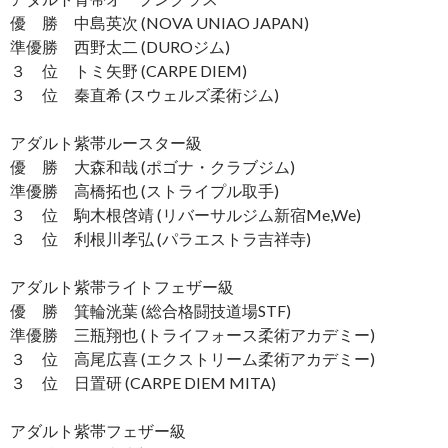
優 勝 中島英次 (NOVA UNIAO JAPAN)
準優勝 西野太二 (DUROジム)
３ 位 トミ矢野 (CARPE DIEM)
３ 位 秦直希 (スウェルズ柔術ジム)
アダルト紫帯ルースター級
優 勝 大森和哉 (ポゴナ・クラブジム)
準優勝 高橋拓也 (ストライプル取手)
３ 位 駒木根啓靖 (リバーサルジム新宿Me,We)
３ 位 利根川孝弘 (パラエストラ吉祥寺)
アダルト紫帯ライトフェザー級
優 勝 箕輪洸葉 (総合格闘技道場STF)
準優勝 三瓶翔也 (トライフォース柔術アカデミー)
３ 位 高尾広喜 (エクストリーム柔術アカデミー)
３ 位 日置研 (CARPE DIEM MITA)
アダルト紫帯フェザー級