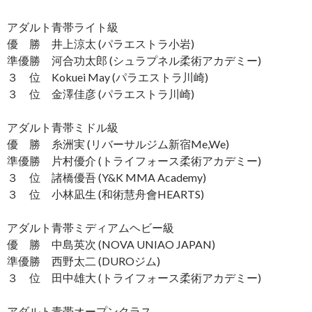
アダルト青帯ライト級
優 勝 井上涼太 (パラエストラ小岩)
準優勝 河合功太郎 (シュラプネル柔術アカデミー)
３ 位 Kokuei May (パラエストラ川崎)
３ 位 金澤佳彦 (パラエストラ川崎)
アダルト青帯ミドル級
優 勝 糸洲実 (リバーサルジム新宿Me,We)
準優勝 片村優介 (トライフォース柔術アカデミー)
３ 位 諸橋優吾 (Y&K MMA Academy)
３ 位 小林凪生 (和術慧舟會HEARTS)
アダルト青帯ミディアムヘビー級
優 勝 中島英次 (NOVA UNIAO JAPAN)
準優勝 西野太二 (DUROジム)
３ 位 田中雄大 (トライフォース柔術アカデミー)
アダルト青帯オープンクラス