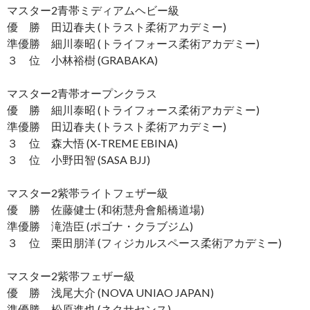
マスター2青帯ミディアムヘビー級
優 勝 田辺春夫 (トラスト柔術アカデミー)
準優勝 細川泰昭 (トライフォース柔術アカデミー)
３ 位 小林裕樹 (GRABAKA)
マスター2青帯オープンクラス
優 勝 細川泰昭 (トライフォース柔術アカデミー)
準優勝 田辺春夫 (トラスト柔術アカデミー)
３ 位 森大悟 (X-TREME EBINA)
３ 位 小野田智 (SASA BJJ)
マスター2紫帯ライトフェザー級
優 勝 佐藤健士 (和術慧舟會船橋道場)
準優勝 滝浩臣 (ポゴナ・クラブジム)
３ 位 栗田朋洋 (フィジカルスペース柔術アカデミー)
マスター2紫帯フェザー級
優 勝 浅尾大介 (NOVA UNIAO JAPAN)
準優勝 松原進也 (ネクサセンス)