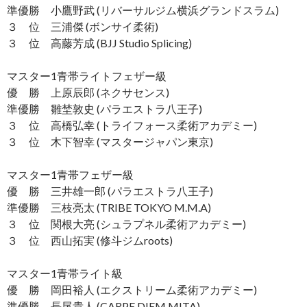
準優勝 小鷹野武 (リバーサルジム横浜グランドスラム)
３ 位 三浦傑 (ボンサイ柔術)
３ 位 高藤芳成 (BJJ Studio Splicing)
マスター1青帯ライトフェザー級
優 勝 上原辰郎 (ネクサセンス)
準優勝 雛埜敦史 (パラエストラ八王子)
３ 位 高橋弘幸 (トライフォース柔術アカデミー)
３ 位 木下智幸 (マスタージャパン東京)
マスター1青帯フェザー級
優 勝 三井雄一郎 (パラエストラ八王子)
準優勝 三枝亮太 (TRIBE TOKYO M.M.A)
３ 位 関根大亮 (シュラプネル柔術アカデミー)
３ 位 西山拓実 (修斗ジムroots)
マスター1青帯ライト級
優 勝 岡田裕人 (エクストリーム柔術アカデミー)
準優勝 長尾貴人 (CARPE DIEM MITA)