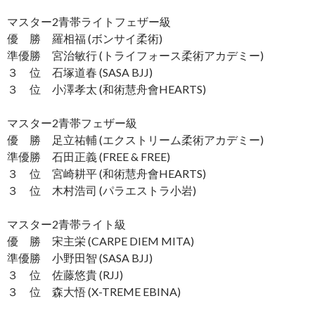
マスター2青帯ライトフェザー級
優 勝 羅相福 (ボンサイ柔術)
準優勝 宮治敏行 (トライフォース柔術アカデミー)
３ 位 石塚道春 (SASA BJJ)
３ 位 小澤孝太 (和術慧舟會HEARTS)
マスター2青帯フェザー級
優 勝 足立祐輔 (エクストリーム柔術アカデミー)
準優勝 石田正義 (FREE & FREE)
３ 位 宮崎耕平 (和術慧舟會HEARTS)
３ 位 木村浩司 (パラエストラ小岩)
マスター2青帯ライト級
優 勝 宋主栄 (CARPE DIEM MITA)
準優勝 小野田智 (SASA BJJ)
３ 位 佐藤悠貴 (RJJ)
３ 位 森大悟 (X-TREME EBINA)