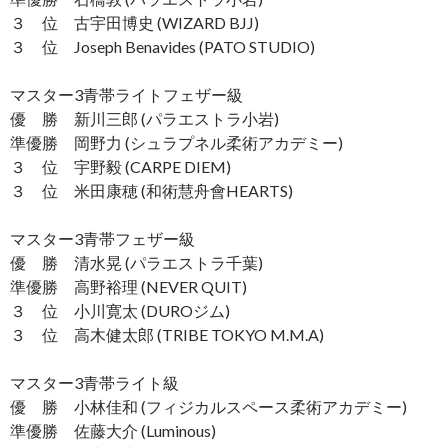
３ 位 古宇田博史 (WIZARD BJJ)
３ 位 Joseph Benavides (PATO STUDIO)
マスター3青帯ライトフェザー級
優 勝 新川三郎 (パラエストラ小岩)
準優勝 岡野力 (シュラプネル柔術アカデミー)
３ 位 宇野毅 (CARPE DIEM)
３ 位 米田康穂 (和術慧舟會HEARTS)
マスター3青帯フェザー級
優 勝 清水晃 (パラエストラ千葉)
準優勝 高野裕理 (NEVER QUIT)
３ 位 小川寛太 (DUROジム)
３ 位 高木健太郎 (TRIBE TOKYO M.M.A)
マスター3青帯ライト級
優 勝 小林佳和 (フィジカルスペース柔術アカデミー)
準優勝 佐藤大介 (Luminous)