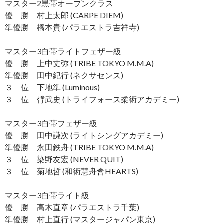
マスター2黒帯オープンクラス
優 勝 村上太郎 (CARPE DIEM)
準優勝 橋本貴 (パラエストラ吉祥寺)
マスター3白帯ライトフェザー級
優 勝 上中丈弥 (TRIBE TOKYO M.M.A)
準優勝 田中紀行 (ネクサセンス)
３ 位 下地準 (Luminous)
３ 位 臂武史 (トライフォース柔術アカデミー)
マスター3白帯フェザー級
優 勝 田中謙次 (ライトシングアカデミー)
準優勝 永田鉄舟 (TRIBE TOKYO M.M.A)
３ 位 染野友宏 (NEVER QUIT)
３ 位 菊地哲 (和術慧舟會HEARTS)
マスター3白帯ライト級
優 勝 高木直章 (パラエストラ千葉)
準優勝 村上直行 (マスタージャパン東京)