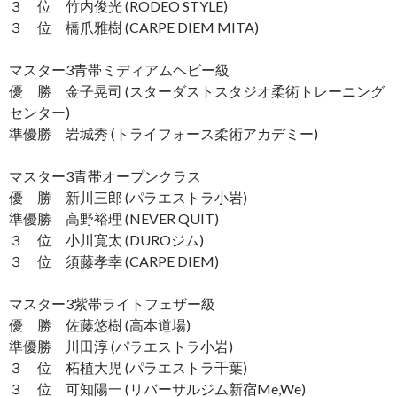
３ 位 竹内俊光 (RODEO STYLE)
３ 位 橋爪雅樹 (CARPE DIEM MITA)
マスター3青帯ミディアムヘビー級
優 勝 金子晃司 (スターダストスタジオ柔術トレーニング
センター)
準優勝 岩城秀 (トライフォース柔術アカデミー)
マスター3青帯オープンクラス
優 勝 新川三郎 (パラエストラ小岩)
準優勝 高野裕理 (NEVER QUIT)
３ 位 小川寛太 (DUROジム)
３ 位 須藤孝幸 (CARPE DIEM)
マスター3紫帯ライトフェザー級
優 勝 佐藤悠樹 (高本道場)
準優勝 川田淳 (パラエストラ小岩)
３ 位 柘植大児 (パラエストラ千葉)
３ 位 可知陽一 (リバーサルジム新宿Me,We)