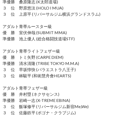
準優勝 桑原隆志 (K太郎道場)
３ 位 野原悠汰 (HOLO I MUA)
３ 位 上原平 (リバーサルジム横浜グランドスラム)
アダルト青帯ルースター級
優 勝 室伏伸哉 (SUBMIT MMA)
準優勝 池上優人 (総合格闘技道場STF)
アダルト青帯ライトフェザー級
優 勝 トミ矢野 (CARPE DIEM)
準優勝 清水清隆 (TRIBE TOKYO M.M.A)
３ 位 早坂惇快 (パラエストラ八王子)
３ 位 林駿平 (和術慧舟會HEARTS)
アダルト青帯フェザー級
優 勝 井村塁 (ネクサセンス)
準優勝 岩崎一志 (X-TREME EBINA)
３ 位 飯塚修平 (リバーサルジム新宿Me,We)
３ 位 佐藤鉄平 (ポゴナ・クラブジム)