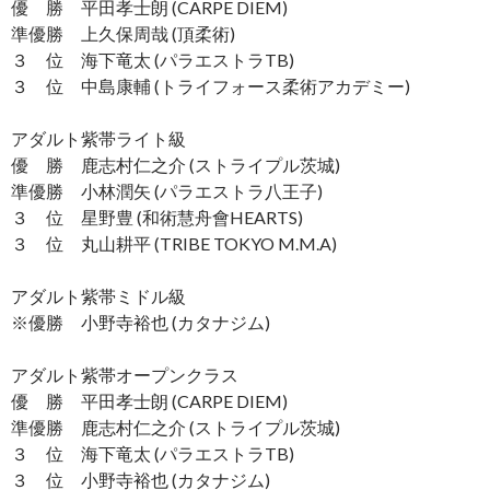
優 勝 平田孝士朗 (CARPE DIEM)
準優勝 上久保周哉 (頂柔術)
３ 位 海下竜太 (パラエストラTB)
３ 位 中島康輔 (トライフォース柔術アカデミー)
アダルト紫帯ライト級
優 勝 鹿志村仁之介 (ストライプル茨城)
準優勝 小林潤矢 (パラエストラ八王子)
３ 位 星野豊 (和術慧舟會HEARTS)
３ 位 丸山耕平 (TRIBE TOKYO M.M.A)
アダルト紫帯ミドル級
※優勝 小野寺裕也 (カタナジム)
アダルト紫帯オープンクラス
優 勝 平田孝士朗 (CARPE DIEM)
準優勝 鹿志村仁之介 (ストライプル茨城)
３ 位 海下竜太 (パラエストラTB)
３ 位 小野寺裕也 (カタナジム)