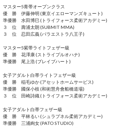
マスター5青帯オープンクラス
優 勝 伊藤伸明 (東京イエローマンズキュート)
準優勝 水田博巳 (トライフォース柔術アカデミー)
３ 位 壽浦太朗 (SUBMIT MMA)
３ 位 忍田広義 (パラエストラ八王子)
マスター5紫帯ライトフェザー級
優 勝 花澤康 (ストライプルオハナ)
準優勝 尾上浩 (ブレイブハート)
女子アダルト白帯ライトフェザー級
優 勝 稲毛ゆか (アセットホームサービス)
準優勝 國保小枝 (和術慧舟會船橋道場)
３ 位 田崎詩織 (トライフォース柔術アカデミー)
女子アダルト白帯フェザー級
優 勝 平林るい (シュラプネル柔術アカデミー)
準優勝 三浦絢女 (PATO STUDIO)