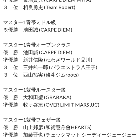
３ 位 相良勇史 (Team Robert)
マスター1青帯ミドル級
※優勝 池田誠 (CARPE DIEM)
マスター1青帯オープンクラス
優 勝 池田誠 (CARPE DIEM)
準優勝 新井信隆 (ねわざワールド品川)
３ 位 三井雄一郎 (パラエストラ八王子)
３ 位 西山拓実 (修斗ジムroots)
マスター1紫帯ルースター級
優 勝 大和田聖 (GRABAKA)
準優勝 牧ヶ谷篤 (OVER LIMIT MARS JJC)
マスター1紫帯フェザー級
優 勝 山上邦彦 (和術慧舟會HEARTS)
準優勝 加藤晋也 (チェックマット シーディージェージェー