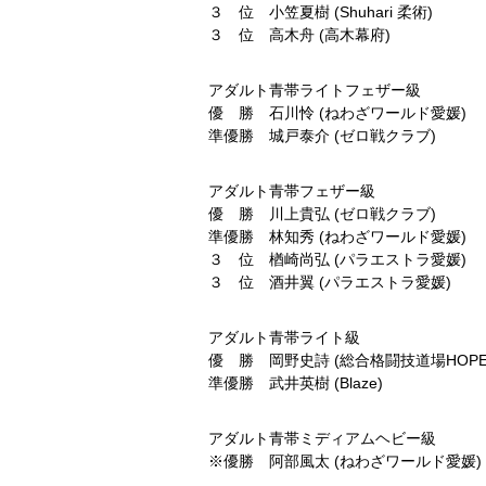
３ 位 小笠夏樹 (Shuhari 柔術)
３ 位 高木舟 (高木幕府)
アダルト青帯ライトフェザー級
優 勝 石川怜 (ねわざワールド愛媛)
準優勝 城戸泰介 (ゼロ戦クラブ)
アダルト青帯フェザー級
優 勝 川上貴弘 (ゼロ戦クラブ)
準優勝 林知秀 (ねわざワールド愛媛)
３ 位 楢崎尚弘 (パラエストラ愛媛)
３ 位 酒井翼 (パラエストラ愛媛)
アダルト青帯ライト級
優 勝 岡野史詩 (総合格闘技道場HOPE
準優勝 武井英樹 (Blaze)
アダルト青帯ミディアムヘビー級
※優勝 阿部風太 (ねわざワールド愛媛)