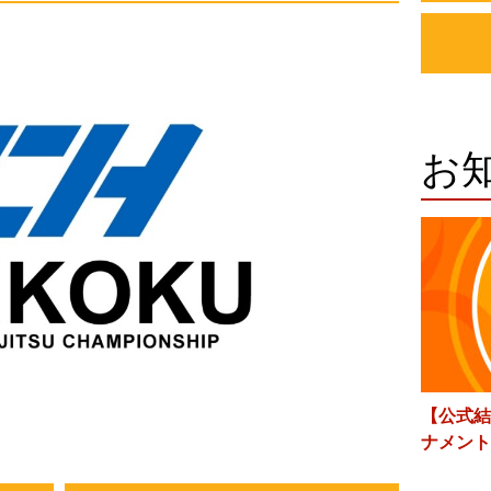
お
【公式結
ナメント