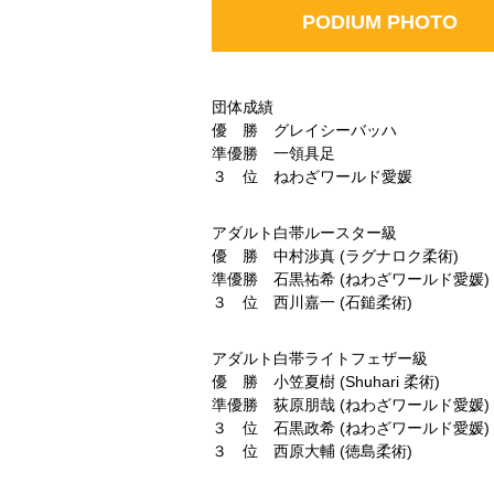
PODIUM PHOTO
団体成績
優 勝 グレイシーバッハ
準優勝 一領具足
３ 位 ねわざワールド愛媛
アダルト白帯ルースター級
優 勝 中村渉真 (ラグナロク柔術)
準優勝 石黒祐希 (ねわざワールド愛媛)
３ 位 西川嘉一 (石鎚柔術)
アダルト白帯ライトフェザー級
優 勝 小笠夏樹 (Shuhari 柔術)
準優勝 荻原朋哉 (ねわざワールド愛媛)
３ 位 石黒政希 (ねわざワールド愛媛)
３ 位 西原大輔 (徳島柔術)