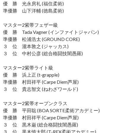
優 勝 光永房礼 (福住柔術)
準優勝 山下洋輔 (徳島柔術)
マスター2紫帯フェザー級
優 勝 Tada Vagner (インファイトジャパン)
準優勝 松浦浩太 (GROUND CORE)
３ 位 瀧本敦之 (ジャッカス)
３ 位 中村公彦 (総合格闘技闇愚羅)
マスター2紫帯ライト級
優 勝 浜上正 (t-grapple)
準優勝 村田祥平 (Carpe Diem芦屋)
３ 位 貴志智文 (ねわざワールド)
マスター2紫帯オープンクラス
優 勝 平田聡 (BOA SORTE柔術アカデミー)
準優勝 村田祥平 (Carpe Diem芦屋)
３ 位 黒木巌 (総合格闘技闇愚羅)
３ 位 黒木慎太郎 (T-REX柔術アカデミー)