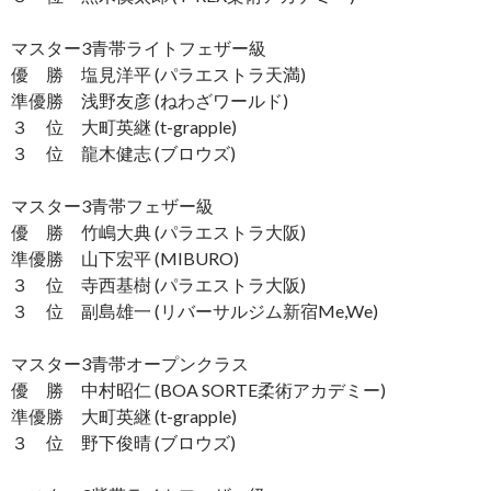
マスター3青帯ライトフェザー級
優 勝 塩見洋平 (パラエストラ天満)
準優勝 浅野友彦 (ねわざワールド)
３ 位 大町英継 (t-grapple)
３ 位 龍木健志 (ブロウズ)
マスター3青帯フェザー級
優 勝 竹嶋大典 (パラエストラ大阪)
準優勝 山下宏平 (MIBURO)
３ 位 寺西基樹 (パラエストラ大阪)
３ 位 副島雄一 (リバーサルジム新宿Me,We)
マスター3青帯オープンクラス
優 勝 中村昭仁 (BOA SORTE柔術アカデミー)
準優勝 大町英継 (t-grapple)
３ 位 野下俊晴 (ブロウズ)