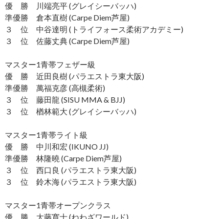
優 勝 川端亮平 (グレイシーバッハ)
準優勝 倉本直樹 (Carpe Diem芦屋)
３ 位 中谷達明 (トライフォース柔術アカデミー)
３ 位 佐藤丈典 (Carpe Diem芦屋)
マスター1青帯フェザー級
優 勝 近田良樹 (パラエストラ東大阪)
準優勝 萬福克彦 (高槻柔術)
３ 位 藤田龍 (SISU MMA & BJJ)
３ 位 楢林範大 (グレイシーバッハ)
マスター1青帯ライト級
優 勝 中川和宏 (IKUNO JJ)
準優勝 林隆曉 (Carpe Diem芦屋)
３ 位 西口良 (パラエストラ東大阪)
３ 位 鈴木海 (パラエストラ東大阪)
マスター1青帯オープンクラス
優 勝 大藤寛士 (ねわざワールド)