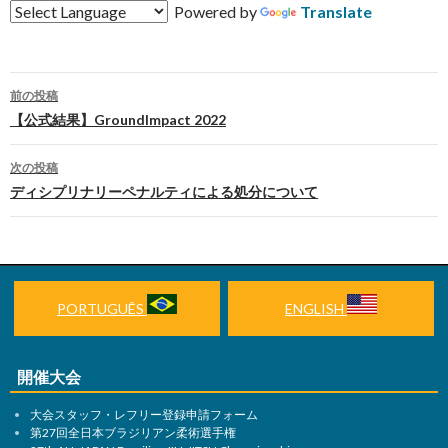
Powered by
Translate
前の投稿
投
【公式結果】GroundImpact 2022
稿
次の投稿
ナ
ディシプリナリーペナルティによる処分について
ビ
ゲ
ー
PORTUGUÊS
ENGLISH
シ
ョ
開催大会
ン
大会スタッフ・レフリー登録申請フォーム
第27回全日本ブラジリアン柔術選手権