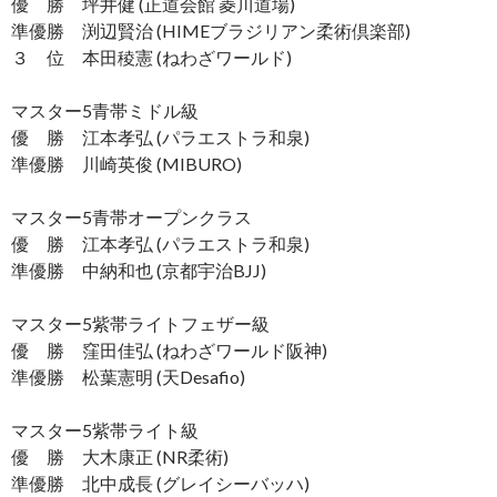
優 勝 坪井健 (正道会館 菱川道場)
準優勝 渕辺賢治 (HIMEブラジリアン柔術倶楽部)
３ 位 本田稜憲 (ねわざワールド)
マスター5青帯ミドル級
優 勝 江本孝弘 (パラエストラ和泉)
準優勝 川崎英俊 (MIBURO)
マスター5青帯オープンクラス
優 勝 江本孝弘 (パラエストラ和泉)
準優勝 中納和也 (京都宇治BJJ)
マスター5紫帯ライトフェザー級
優 勝 窪田佳弘 (ねわざワールド阪神)
準優勝 松葉憲明 (天Desafio)
マスター5紫帯ライト級
優 勝 大木康正 (NR柔術)
準優勝 北中成長 (グレイシーバッハ)