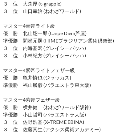
３ 位 大森厚 (t-grapple)
３ 位 山口幸治 (ねわざワールド)
マスター4青帯ライト級
優 勝 北山聡一郎 (Carpe Diem芦屋)
準優勝 間瀬元嗣 (HIMEブラジリアン柔術倶楽部)
３ 位 内海基宏 (グレイシーバッハ)
３ 位 小林紀方 (グレイシーバッハ)
マスター4紫帯ライトフェザー級
優 勝 亀井慎也 (ジャッカス)
準優勝 福山勝彦 (パラエストラ東大阪)
マスター4紫帯フェザー級
優 勝 横井健二 (ねわざワールド阪神)
準優勝 小山哲司 (パラエストラ大阪)
３ 位 佐野浩基 (X-TREME EBINA)
３ 位 佐藤真生 (アクシス柔術アカデミー)