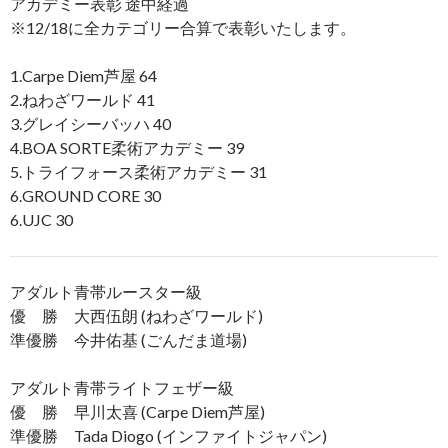
アカデミー表彰 途中経過
※12/18に全カテゴリー合算で表彰いたします。
1.Carpe Diem芦屋 64
2.ねわざワールド 41
3.グレイシーバッハ 40
4.BOA SORTE柔術アカデミー 39
5.トライフォース柔術アカデミー 31
6.GROUND CORE 30
6.UJC 30
アダルト青帯ルースター級
優 勝 大西伍朗 (ねわざワールド)
準優勝 今井佑基 (ごんだま道場)
アダルト青帯ライトフェザー級
優 勝 早川太喜 (Carpe Diem芦屋)
準優勝 Tada Diogo (インファイトジャパン)