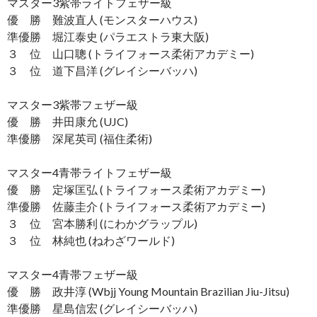
マスター3紫帯ライトフェザー級
優 勝 難波直人 (モンスターハウス)
準優勝 堀江泰史 (パラエストラ東大阪)
３ 位 山口聰 (トライフォース柔術アカデミー)
３ 位 道下昌洋 (グレイシーバッハ)
マスター3紫帯フェザー級
優 勝 井田康允 (UJC)
準優勝 深尾英司 (福住柔術)
マスター4青帯ライトフェザー級
優 勝 定塚匡弘 (トライフォース柔術アカデミー)
準優勝 佐藤圭介 (トライフォース柔術アカデミー)
３ 位 宮本勝利 (にわかグラップル)
３ 位 林純也 (ねわざワールド)
マスター4青帯フェザー級
優 勝 政井淳 (Wbjj Young Mountain Brazilian Jiu-Jitsu)
準優勝 星島信宏 (グレイシーバッハ)