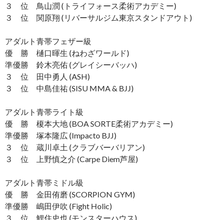
３ 位 鳥山潤 (トライフォース柔術アカデミー)
３ 位 関原翔 (リバーサルジム東京スタンドアウト)
アダルト青帯フェザー級
優 勝 樋口暉生 (ねわざワールド)
準優勝 鈴木亮佑 (グレイシーバッハ)
３ 位 田中勇人 (ASH)
３ 位 中島佳祐 (SISU MMA & BJJ)
アダルト青帯ライト級
優 勝 榎本大地 (BOA SORTE柔術アカデミー)
準優勝 塚本隆広 (Impacto BJJ)
３ 位 蔵川卓土 (クラブバーバリアン)
３ 位 上野慎之介 (Carpe Diem芦屋)
アダルト青帯ミドル級
優 勝 金田侑磨 (SCORPION GYM)
準優勝 嶋田伊吹 (Fight Holic)
３ 位 鯉住史也 (モンスターハウス)