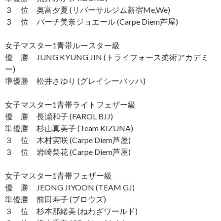
３ 位 奥富夕夏 (リバーサルジム新宿Me,We)
３ 位 バーチ美奈ジョエール (Carpe Diem芦屋)
女子マスター1青帯ルースター級
優 勝 JUNG KYUNG JIN (トライフォース柔術アカデミ
ー)
準優勝 松井さゆり (グレイシーバッハ)
女子マスター1青帯ライトフェザー級
優 勝 長瀬和子 (FAROL BJJ)
準優勝 杉山真美子 (Team KIZUNA)
３ 位 木村実咲 (Carpe Diem芦屋)
３ 位 岩崎梨花 (Carpe Diem芦屋)
女子マスター1青帯フェザー級
優 勝 JEONG JIYOON (TEAM GJ)
準優勝 前田寿子 (ブロウズ)
３ 位 杉本那緒美 (ねわざワールド)