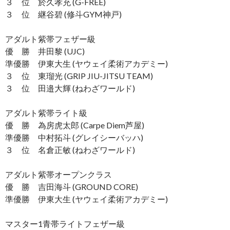
３ 位 於久孝充 (G-FREE)
３ 位 継谷碧 (修斗GYM神戸)
アダルト紫帯フェザー級
優 勝 井田黎 (UJC)
準優勝 伊東大生 (ヤウェイ柔術アカデミー)
３ 位 東瑠光 (GRIP JIU-JITSU TEAM)
３ 位 田邉大輝 (ねわざワールド)
アダルト紫帯ライト級
優 勝 為房虎太郎 (Carpe Diem芦屋)
準優勝 中村拓斗 (グレイシーバッハ)
３ 位 名倉正敏 (ねわざワールド)
アダルト紫帯オープンクラス
優 勝 吉田海斗 (GROUND CORE)
準優勝 伊東大生 (ヤウェイ柔術アカデミー)
マスター1青帯ライトフェザー級