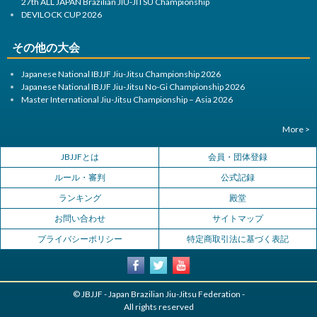
27th ALL JAPAN Brazilian JIU-JITSU Championship
DEVILOCK CUP 2026
その他の大会
Japanese National IBJJF Jiu-Jitsu Championship 2026
Japanese National IBJJF Jiu-Jitsu No-Gi Championship 2026
Master International Jiu-Jitsu Championship – Asia 2026
More >
JBJJFとは
会員・団体登録
ルール・審判
公式記録
ランキング
殿堂
お問い合わせ
サイトマップ
プライバシーポリシー
特定商取引法に基づく表記
© JBJJF - Japan Brazilian Jiu-Jitsu Federation -
All rights reserved