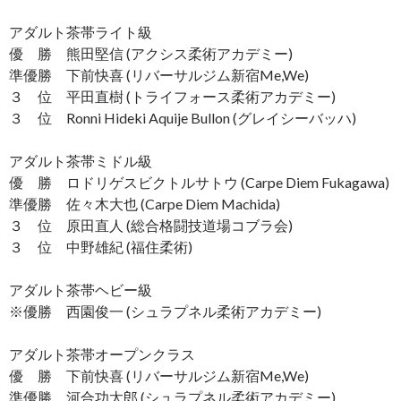
アダルト茶帯ライト級
優 勝 熊田堅信 (アクシス柔術アカデミー)
準優勝 下前快喜 (リバーサルジム新宿Me,We)
３ 位 平田直樹 (トライフォース柔術アカデミー)
３ 位 Ronni Hideki Aquije Bullon (グレイシーバッハ)
アダルト茶帯ミドル級
優 勝 ロドリゲスビクトルサトウ (Carpe Diem Fukagawa)
準優勝 佐々木大也 (Carpe Diem Machida)
３ 位 原田直人 (総合格闘技道場コブラ会)
３ 位 中野雄紀 (福住柔術)
アダルト茶帯ヘビー級
※優勝 西園俊一 (シュラプネル柔術アカデミー)
アダルト茶帯オープンクラス
優 勝 下前快喜 (リバーサルジム新宿Me,We)
準優勝 河合功太郎 (シュラプネル柔術アカデミー)