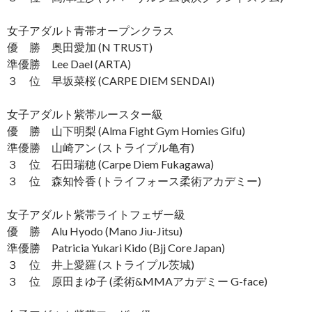
女子アダルト青帯オープンクラス
優 勝 奥田愛加 (N TRUST)
準優勝 Lee Dael (ARTA)
３ 位 早坂菜桜 (CARPE DIEM SENDAI)
女子アダルト紫帯ルースター級
優 勝 山下明梨 (Alma Fight Gym Homies Gifu)
準優勝 山崎アン (ストライプル亀有)
３ 位 石田瑞穂 (Carpe Diem Fukagawa)
３ 位 森知怜香 (トライフォース柔術アカデミー)
女子アダルト紫帯ライトフェザー級
優 勝 Alu Hyodo (Mano Jiu-Jitsu)
準優勝 Patricia Yukari Kido (Bjj Core Japan)
３ 位 井上愛羅 (ストライプル茨城)
３ 位 原田まゆ子 (柔術&MMAアカデミー G-face)