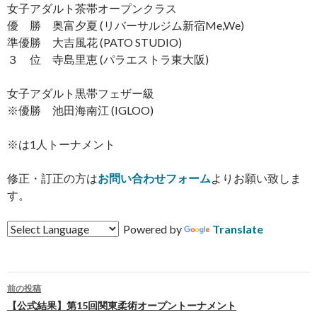
女子アダルト茶帯オープンクラス
優 勝 奥富夕夏 (リバーサルジム新宿Me,We)
準優勝 大吉風花 (PATO STUDIO)
３ 位 寺島里恵 (パラエストラ東大阪)
女子アダルト黒帯フェザー級
※優勝 池田海南江 (IGLOO)
※は1人トーナメント
修正・訂正の方は
お問い合わせフォーム
よりお願い致しま
す。
Powered by
Translate
前の投稿
投
【公式結果】第15回関東柔術オープントーナメント