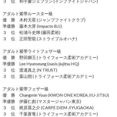
３ 位 和宇慶ジェフラン (インファイトジャパン)
アダルト紫帯ルースター級
優 勝 木村天星 (ジャンプファイトクラブ)
準優勝 藤本大芽 (Impacto BJJ)
３ 位 松浦斗史輝 (藤田柔術)
３ 位 正田聖龍 (ストライプルオハナ)
アダルト紫帯ライトフェザー級
優 勝 野田獅王 (トライフォース柔術アカデミー)
準優勝 Lee Hyunseung (oasis jiujitsu HQ)
３ 位 渡邊真之 (N TRUST)
３ 位 葉山朔 (トライフォース柔術アカデミー)
アダルト紫帯フェザー級
優 勝 Changmin Youn (KWON ONE KOREA JIU-JITSU)
準優勝 伊藤仁創 (マスタージャパン東京)
３ 位 梶原晨之介 (CARPE DIEM JIYUGAOKA)
３ 位 千葉蒼竜 (トライフォース柔術アカデミー)