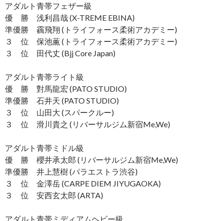
アダルト青帯フェザー級
優 勝 浅利昌哉 (X-TREME EBINA)
準優勝 靏飛翔 (トライフォース柔術アカデミー)
３ 位 保池薫 (トライフォース柔術アカデミー)
３ 位 田代丈 (Bjj Core Japan)
アダルト青帯ライト級
優 勝 對馬龍宏 (PATO STUDIO)
準優勝 石井天 (PATO STUDIO)
３ 位 山田大 (スパークルー)
３ 位 滑川貴之 (リバーサルジム新宿Me,We)
アダルト青帯ミドル級
優 勝 櫻井承太郎 (リバーサルジム新宿Me,We)
準優勝 井上慧樹 (パラエストラ渋谷)
３ 位 金澤岳 (CARPE DIEM JIYUGAOKA)
３ 位 安西玄太郎 (ARTA)
アダルト青帯ミディアムヘビー級