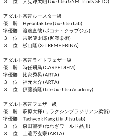
３ 位 人見錬太朗 (Jiu-Jitsu GYM Trinity SETO)
アダルト茶帯ルースター級
優 勝 Hyeontak Lee (Jiu-Jitsu Lab)
準優勝 渡邉直哉 (ポゴナ・クラブジム)
３ 位 吉沢健太郎 (柳澤柔術)
３ 位 杉山隆 (X-TREME EBINA)
アダルト茶帯ライトフェザー級
優 勝 時任飛鳥 (CARPE DIEM)
準優勝 比家秀晃 (ARTA)
３ 位 福元大介 (ARTA)
３ 位 伊藤義隆 (Life Jiu-Jitsu Academy)
アダルト茶帯フェザー級
優 勝 萩原大揮 (リラクシンブラジリアン柔術)
準優勝 Taehyeok Kang (Jiu-Jitsu Lab)
３ 位 森田望夢 (ねわざワールド品川)
３ 位 上遠野玄宗 (ARTA)