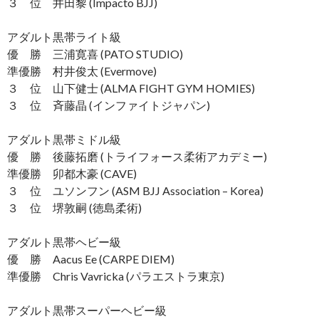
３ 位 井田黎 (Impacto BJJ)
アダルト黒帯ライト級
優 勝 三浦寛喜 (PATO STUDIO)
準優勝 村井俊太 (Evermove)
３ 位 山下健士 (ALMA FIGHT GYM HOMIES)
３ 位 斉藤晶 (インファイトジャパン)
アダルト黒帯ミドル級
優 勝 後藤拓磨 (トライフォース柔術アカデミー)
準優勝 卯都木豪 (CAVE)
３ 位 ユソンフン (ASM BJJ Association – Korea)
３ 位 堺敦嗣 (徳島柔術)
アダルト黒帯ヘビー級
優 勝 Aacus Ee (CARPE DIEM)
準優勝 Chris Vavricka (パラエストラ東京)
アダルト黒帯スーパーヘビー級