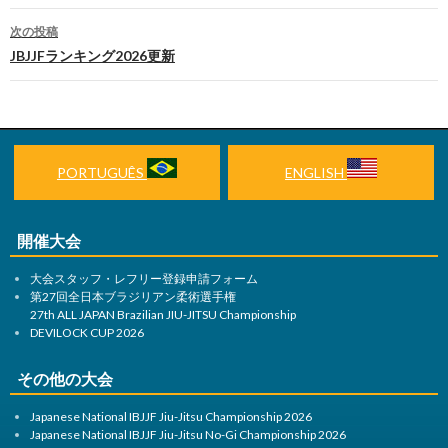
稿
次の投稿
ナ
JBJJFランキング2026更新
ビ
ゲ
ー
PORTUGUÊS
ENGLISH
シ
ョ
開催大会
ン
大会スタッフ・レフリー登録申請フォーム
第27回全日本ブラジリアン柔術選手権
27th ALL JAPAN Brazilian JIU-JITSU Championship
DEVILOCK CUP 2026
その他の大会
Japanese National IBJJF Jiu-Jitsu Championship 2026
Japanese National IBJJF Jiu-Jitsu No-Gi Championship 2026