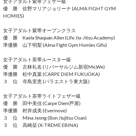
女子アダルト紫帯フェザー級
優 勝 佐野マリアジョリーナ (ALMA FIGHT GYM
HOMIES)
女子アダルト紫帯オープンクラス
優 勝 Kaela Shaquan Allen (Life Jiu-Jitsu Academy)
準優勝 山下明梨 (Alma Fight Gym Homies Gifu)
女子アダルト茶帯ルースター級
優 勝 古林礼名 (リバーサルジム新宿Me,We)
準優勝 松中真葉 (CARPE DIEM FUKUOKA)
３ 位 寺島里恵 (パラエストラ東大阪)
女子アダルト茶帯ライトフェザー級
優 勝 田中美佳 (Carpe Diem芦屋)
準優勝 村井成美 (Evermove)
３ 位 Mina Jeong (Bon Jiujitsu Osan)
３ 位 高崎栞 (X-TREME EBINA)