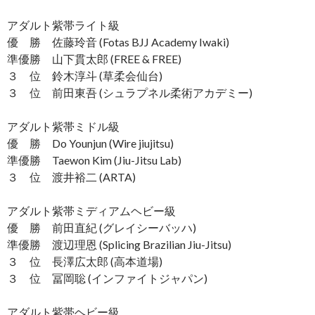
アダルト紫帯ライト級
優 勝 佐藤玲音 (Fotas BJJ Academy Iwaki)
準優勝 山下貫太郎 (FREE & FREE)
３ 位 鈴木淳斗 (草柔会仙台)
３ 位 前田東吾 (シュラプネル柔術アカデミー)
アダルト紫帯ミドル級
優 勝 Do Younjun (Wire jiujitsu)
準優勝 Taewon Kim (Jiu-Jitsu Lab)
３ 位 渡井裕二 (ARTA)
アダルト紫帯ミディアムヘビー級
優 勝 前田直紀 (グレイシーバッハ)
準優勝 渡辺理恩 (Splicing Brazilian Jiu-Jitsu)
３ 位 長澤広太郎 (高本道場)
３ 位 冨岡聡 (インファイトジャパン)
アダルト紫帯ヘビー級