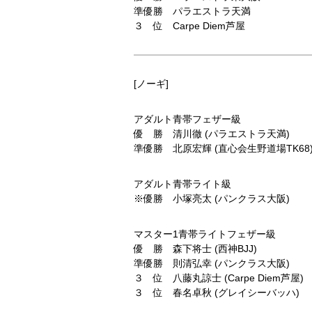
準優勝 パラエストラ天満
３ 位 Carpe Diem芦屋
[ノーギ]
アダルト青帯フェザー級
優 勝 清川徹 (パラエストラ天満)
準優勝 北原宏輝 (直心会生野道場TK68
アダルト青帯ライト級
※優勝 小塚亮太 (パンクラス大阪)
マスター1青帯ライトフェザー級
優 勝 森下将士 (西神BJJ)
準優勝 則清弘幸 (パンクラス大阪)
３ 位 八藤丸諒士 (Carpe Diem芦屋)
３ 位 春名卓秋 (グレイシーバッハ)