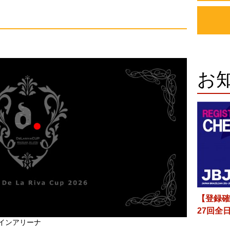
お
【登録確
27回全
メインアリーナ