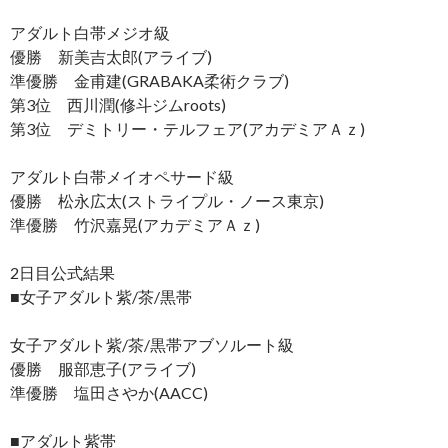
アダルト白帯メジオ級
優勝 新美吉太郎(アライブ)
準優勝 金甫建(GRABAKA柔術クラブ)
第3位 西川潤(修斗ジムroots)
第3位 デミトリー・テルフェア(アカデミアＡｚ)
アダルト白帯メイオペサード級
優勝 松永広太(ストライプル・ノース東京)
準優勝 竹沢嘉晃(アカデミアＡｚ)
2日目公式結果
■女子アダルト紫/茶/黒帯
女子アダルト紫/茶/黒帯アブソルート級
優勝 服部恵子(アライブ)
準優勝 塩田さやか(AACC)
■アダルト紫帯