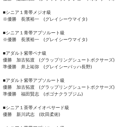
■シニア１青帯メジオ級
※優勝 長濱裕一 (グレイシーウマイタ)
■シニア１青帯アブソルート級
※優勝 長濱裕一 (グレイシーウマイタ)
■アダルト紫帯ペナ級
優勝 加古拓渡 (グラップリングシュートボクサーズ)
準優勝 井上祐弥 (グレイシーバッハ長野)
■アダルト紫帯アブソルート級
優勝 加古拓渡 (グラップリングシュートボクサーズ)
準優勝 福田賢志 (ポゴナクラブジム)
■シニア１茶帯メイオペサード級
優勝 新川武志 (吹田柔術)