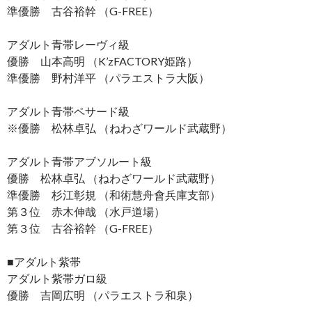
準優勝 古谷裕幹 （G-FREE）
アダルト青帯レーヴィ級
優勝 山本高明 （K’zFACTORY姫路）
準優勝 野村洋平 （パラエストラ大阪）
アダルト青帯ペサード級
※優勝 松林卓弘 （ねわざワールド武蔵野）
アダルト青帯アブソルート級
優勝 松林卓弘 （ねわざワールド武蔵野）
準優勝 杉江彰規 （和術慧舟會兵庫支部）
第３位 赤木伸哉 （水戸道場）
第３位 古谷裕幹 （G-FREE）
■アダルト紫帯
アダルト紫帯ガロ級
優勝 吉岡広明 （パラエストラ和泉）