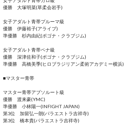
女子アダルト青帯ガロ級
優勝 大塚明菜(草柔会岩手)
女子アダルト青帯プルーマ級
優勝 伊藤裕子(アライブ)
準優勝 杉内由紀(ポゴナ・クラブジム)
女子アダルト青帯ペナ級
優勝 深津佐和子(ポゴナ・クラブジム)
準優勝 高橋美季(ヒロブラジリアン柔術アカデミー横浜)
■マスター青帯
マスター青帯アブソルート級
優勝 渡来豪(YMC)
準優勝 小林陽一(INFIGHT JAPAN)
第3位 加留弘一朗(パラエストラ吉祥寺)
第3位 橋本貴(パラエストラ吉祥寺)