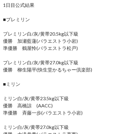
1日目公式結果
■プレミリン
プレミリン白/灰/黄帯20.5kg以下級
優勝 加瀬藍蓮(パラエストラ小岩)
準優勝 鶴屋怜(パラエストラ松戸)
プレミリン白/灰/黄帯27.0kg以下級
優勝 柳生陽平(快生堂かるちゃー倶楽部)
■ミリン
ミリン白/灰/黄帯23.5kg以下級
優勝 高橋諒 (AACC)
準優勝 斉藤一歩(パラエストラ小岩)
ミリン白/灰/黄帯27.0kg以下級