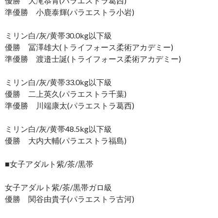
優勝 大滝恭青(パラエストラ葛西)
準優勝 小鹿泰輝(パラエストラ小岩)
ミリン白/灰/黄帯30.0kg以下級
優勝 冨澤雄大(トライフォース柔術アカデミー)
準優勝 渡邉士誕(トライフォース柔術アカデミー)
ミリン白/灰/黄帯33.0kg以下級
優勝 二上英久(パラエストラ千葉)
準優勝 川端康太(パラエストラ葛西)
ミリン白/灰/黄帯48.5kg以下級
優勝 大内大輔(パラエストラ福島)
■女子アダルト紫/茶/黒帯
女子アダルト紫/茶/黒帯ガロ級
優勝 関谷由貴子(パラエストラ古河)