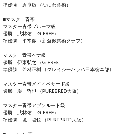
準優勝 近堂敏 （なにわ柔術）
■マスター青帯
マスター青帯プルーマ級
優勝 武林佑 （G-FREE）
準優勝 平本徹 （新倉敷柔術クラブ）
マスター青帯ペナ級
優勝 伊東弘之 （G-FREE）
準優勝 若林正樹 （グレイシーバッハ日本総本部）
マスター青帯メイオペサード級
優勝 境 哲也 （PUREBRED大阪）
マスター青帯アブソルート級
優勝 武林佑 （G-FREE）
準優勝 境 哲也 （PUREBRED大阪）
■シニア1白帯