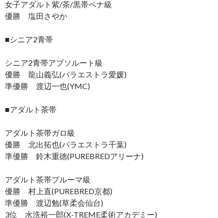
女子アダルト紫/茶/黒帯ペナ級
優勝 塩田さやか
■シニア2青帯
シニア2青帯アブソルート級
優勝 龍山義弘(パラエストラ愛媛)
準優勝 渡辺一也(YMC)
■アダルト茶帯
アダルト茶帯ガロ級
優勝 北出拓也(パラエストラ千葉)
準優勝 鈴木重徳(PUREBREDアリーナ)
アダルト茶帯プルーマ級
優勝 村上直(PUREBRED京都)
準優勝 渡辺勉(草柔会仙台)
3位 水洗裕一郎(X-TREME柔術アカデミー)