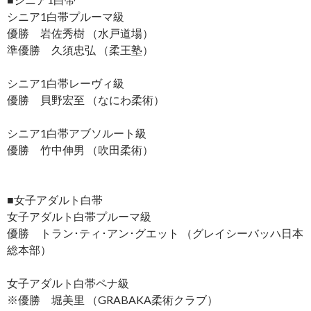
シニア1白帯プルーマ級
優勝 岩佐秀樹 （水戸道場）
準優勝 久須忠弘 （柔王塾）
シニア1白帯レーヴィ級
優勝 貝野宏至 （なにわ柔術）
シニア1白帯アブソルート級
優勝 竹中伸男 （吹田柔術）
■女子アダルト白帯
女子アダルト白帯プルーマ級
優勝 トラン･ティ･アン･グエット （グレイシーバッハ日本
総本部）
女子アダルト白帯ペナ級
※優勝 堀美里 （GRABAKA柔術クラブ）