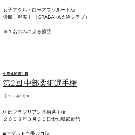
女子アダルト白帯アブソルート級
優勝 堀美里 （GRABAKA柔術クラブ）
※１名のみによる優勝
中部柔術選手権
第2回 中部柔術選手権
2008年3月30日
中部ブラジリアン柔術選手権
２００８年３月３０日愛知県武道館
■アダルト白帯ガロ級