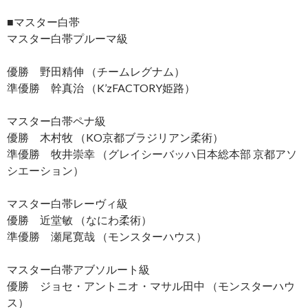
■マスター白帯
マスター白帯プルーマ級
優勝 野田精伸 （チームレグナム）
準優勝 幹真治 （K’zFACTORY姫路）
マスター白帯ペナ級
優勝 木村牧 （KO京都ブラジリアン柔術）
準優勝 牧井崇幸 （グレイシーバッハ日本総本部 京都アソ
シエーション）
マスター白帯レーヴィ級
優勝 近堂敏 （なにわ柔術）
準優勝 瀬尾寛哉 （モンスターハウス）
マスター白帯アブソルート級
優勝 ジョセ・アントニオ・マサル田中 （モンスターハウ
ス）