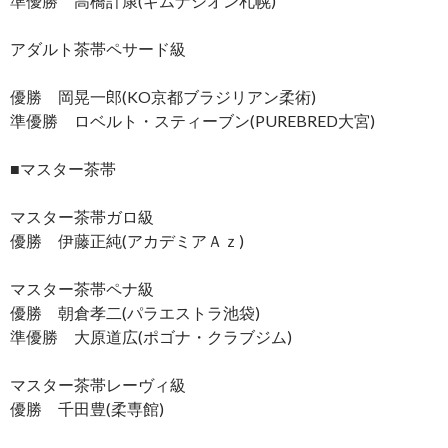
準優勝 高橋計康(ギムナシオン札幌)
アダルト茶帯ペサード級
優勝 岡晃一郎(KO京都ブラジリアン柔術)
準優勝 ロベルト・スティーブン(PUREBRED大宮)
■マスター茶帯
マスター茶帯ガロ級
優勝 伊藤正純(アカデミアＡｚ)
マスター茶帯ペナ級
優勝 朝倉孝二(パラエストラ池袋)
準優勝 大原道広(ポゴナ・クラブジム)
マスター茶帯レーヴィ級
優勝 千田豊(柔専館)