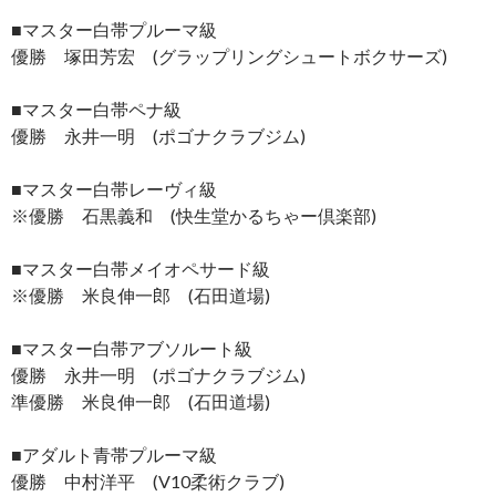
■マスター白帯プルーマ級
優勝 塚田芳宏 (グラップリングシュートボクサーズ)
■マスター白帯ペナ級
優勝 永井一明 (ポゴナクラブジム)
■マスター白帯レーヴィ級
※優勝 石黒義和 (快生堂かるちゃー倶楽部)
■マスター白帯メイオペサード級
※優勝 米良伸一郎 (石田道場)
■マスター白帯アブソルート級
優勝 永井一明 (ポゴナクラブジム)
準優勝 米良伸一郎 (石田道場)
■アダルト青帯プルーマ級
優勝 中村洋平 (V10柔術クラブ)