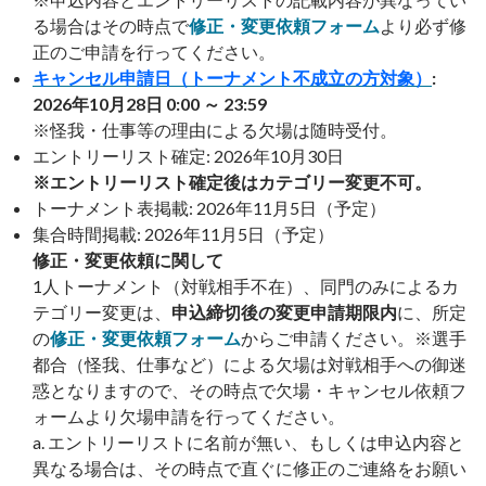
る場合はその時点で
修正・変更依頼フォーム
より必ず修
正のご申請を行ってください。
キャンセル申請日（トーナメント不成立の方対象）
:
2026年10月28日 0:00 ～ 23:59
※怪我・仕事等の理由による欠場は随時受付。
エントリーリスト確定: 2026年10月30日
※エントリーリスト確定後はカテゴリー変更不可。
トーナメント表掲載: 2026年11月5日（予定）
集合時間掲載: 2026年11月5日（予定）
修正・変更依頼に関して
1人トーナメント（対戦相手不在）、同門のみによるカ
テゴリー変更は、
申込締切後の変更申請期限内
に、所定
の
修正・変更依頼フォーム
からご申請ください。※選手
都合（怪我、仕事など）による欠場は対戦相手への御迷
惑となりますので、その時点で欠場・キャンセル依頼フ
ォームより欠場申請を行ってください。
a. エントリーリストに名前が無い、もしくは申込内容と
異なる場合は、その時点で直ぐに修正のご連絡をお願い