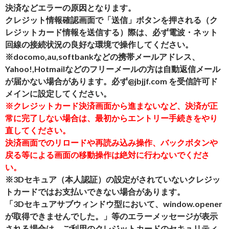
決済などエラーの原因となります。
クレジット情報確認画面で「送信」ボタンを押される（ク
レジットカード情報を送信する）際は、必ず電波・ネット
回線の接続状況の良好な環境で操作してください。
※docomo,au,softbankなどの携帯メールアドレス、
Yahoo!,Hotmailなどのフリーメールの方は自動返信メール
が届かない場合があります。必ず@jbjjf.com を受信許可ド
メインに設定してください。
※クレジットカード決済画面から進まないなど、決済が正
常に完了しない場合は、最初からエントリー手続きをやり
直してください。
決済画面でのリロードや再読み込み操作、バックボタンや
戻る等による画面の移動操作は絶対に行わないでくださ
い。
※3Dセキュア（本人認証）の設定がされていないクレジッ
トカードではお支払いできない場合があります。
「3Dセキュアサブウィンドウ型において、window.opener
が取得できませんでした。」等のエラーメッセージが表示
される場合は、ご利用のクレジットカードのセキュリティ