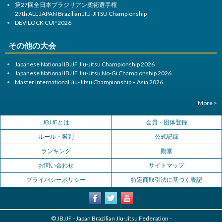
第27回全日本ブラジリアン柔術選手権
27th ALL JAPAN Brazilian JIU-JITSU Championship
DEVILOCK CUP 2026
その他の大会
Japanese National IBJJF Jiu-Jitsu Championship 2026
Japanese National IBJJF Jiu-Jitsu No-Gi Championship 2026
Master International Jiu-Jitsu Championship – Asia 2026
More >
JBJJFとは
会員・団体登録
ルール・審判
公式記録
ランキング
殿堂
お問い合わせ
サイトマップ
プライバシーポリシー
特定商取引法に基づく表記
© JBJJF - Japan Brazilian Jiu-Jitsu Federation -