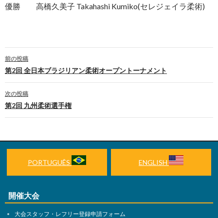
優勝 高橋久美子 Takahashi Kumiko(セレジェイラ柔術)
前の投稿
投
第2回 全日本ブラジリアン柔術オープントーナメント
稿
次の投稿
ナ
第2回 九州柔術選手権
ビ
ゲ
ー
PORTUGUÊS
ENGLISH
シ
ョ
開催大会
ン
大会スタッフ・レフリー登録申請フォーム