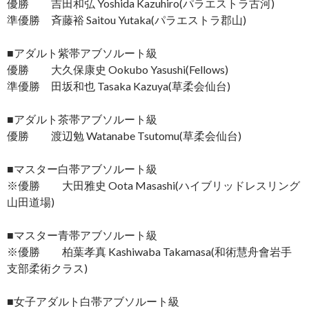
優勝 吉田和弘 Yoshida Kazuhiro(パラエストラ古河)
準優勝 斉藤裕 Saitou Yutaka(パラエストラ郡山)
■アダルト紫帯アブソルート級
優勝 大久保康史 Ookubo Yasushi(Fellows)
準優勝 田坂和也 Tasaka Kazuya(草柔会仙台)
■アダルト茶帯アブソルート級
優勝 渡辺勉 Watanabe Tsutomu(草柔会仙台)
■マスター白帯アブソルート級
※優勝 大田雅史 Oota Masashi(ハイブリッドレスリング
山田道場)
■マスター青帯アブソルート級
※優勝 柏葉孝真 Kashiwaba Takamasa(和術慧舟會岩手
支部柔術クラス)
■女子アダルト白帯アブソルート級