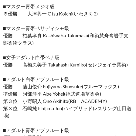
■マスター青帯メジオ級
※優勝 大津興一 Otsu Koichi(いわきK-3)
■マスター青帯ペサディシモ級
優勝 柏葉孝真 Kashiwaba Takamasa(和術慧舟會岩手支
部柔術クラス)
■女子アダルト白帯ペナ級
優勝 高橋久美子 Takahashi Kumiko(セレジェイラ柔術)
■アダルト白帯アブソルート級
優勝 藤山俊介 Fujiyama Shunsuke(ブルーマックス)
準優勝 阿部洋平 Abe Yohei(禅武道場草柔会)
第３位 小野昭人 Ono Akihito(RB ACADEMY)
第３位 石嶋純 Ishijima Jun(ハイブリッドレスリング山田道
場)
■アダルト青帯アブソルート級