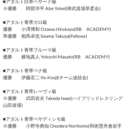
■アダルト白帯ペサード級
※優勝 阿部洋平 Abe Yohei(禅武道場草柔会)
■アダルト青帯ガロ級
優勝 小澤博和 Ozawa Hirokazu(RB ACADEMY)
準優勝 相馬卓也 Souma Takuya(Fellows)
■アダルト青帯プルーマ級
優勝 横地真人 Yokochi Masato(RB ACADEMY)
■アダルト青帯ペナ級
優勝 伊藤宏二 Ito Kouji(チーム波紋会)
■アダルト青帯レーヴィ級
※優勝 武田岩夫 Takeda Iwao(ハイブリッドレスリング
山田道場)
■アダルト青帯ペサディシモ級
※優勝 小野寺典知 Onodera Noritomo(和術慧舟會岩手