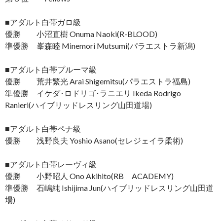
■アダルト白帯ガロ級
優勝 小沼直樹 Onuma Naoki(R-BLOOD)
準優勝 峯森睦 Minemori Mutsumi(パラエストラ新潟)
■アダルト白帯プルーマ級
優勝 荒井繁光 Arai Shigemitsu(パラエストラ福島)
準優勝 イケダ･ロドリゴ･ラニエリ Ikeda Rodrigo
Ranieri(ハイブリッドレスリング山田道場)
■アダルト白帯ペナ級
優勝 浅野良夫 Yoshio Asano(セレジェイラ柔術)
■アダルト白帯レーヴィ級
優勝 小野昭人 Ono Akihito(RB ACADEMY)
準優勝 石嶋純 Ishijima Jun(ハイブリッドレスリング山田道
場)