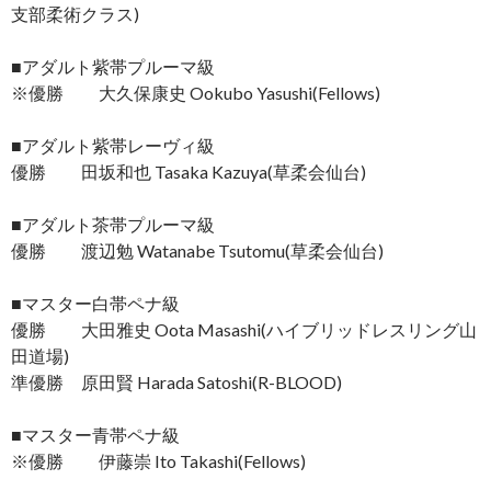
支部柔術クラス)
■アダルト紫帯プルーマ級
※優勝 大久保康史 Ookubo Yasushi(Fellows)
■アダルト紫帯レーヴィ級
優勝 田坂和也 Tasaka Kazuya(草柔会仙台)
■アダルト茶帯プルーマ級
優勝 渡辺勉 Watanabe Tsutomu(草柔会仙台)
■マスター白帯ペナ級
優勝 大田雅史 Oota Masashi(ハイブリッドレスリング山
田道場)
準優勝 原田賢 Harada Satoshi(R-BLOOD)
■マスター青帯ペナ級
※優勝 伊藤崇 Ito Takashi(Fellows)