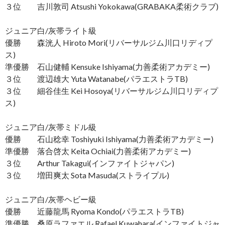
３位 吉川敦司 Atsushi Yokokawa(GRABAKA柔術クラブ)
ジュニア白/灰帯ライト級
優勝 森洸人 Hiroto Mori(リバーサルジム川口リディプ
ス)
準優勝 石山健輔 Kensuke Ishiyama(力善柔術アカデミー)
３位 渡辺雄大 Yuta Watanabe(パラエストラTB)
３位 細谷佳生 Kei Hosoya(リバーサルジム川口リディプ
ス)
ジュニア白/灰帯ミドル級
優勝 石山稔幸 Toshiyuki Ishiyama(力善柔術アカデミー)
準優勝 落合啓太 Keita Ochiai(力善柔術アカデミー)
３位 Arthur Takagui(インファイトジャパン)
３位 増田爽太 Sota Masuda(ストライプル)
ジュニア白/灰帯ヘビー級
優勝 近藤龍馬 Ryoma Kondo(パラエストラTB)
準優勝 桑原ラファエル Rafael Kuwahara(インファイトジャ