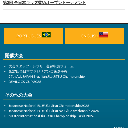
ナ
第3回 全日本キッズ柔術オープントーナメント
ビ
ゲ
ー
PORTUGUÊS
ENGLISH
シ
ョ
開催大会
ン
大会スタッフ・レフリー登録申請フォーム
第27回全日本ブラジリアン柔術選手権
27th ALL JAPAN Brazilian JIU-JITSU Championship
DEVILOCK CUP 2026
その他の大会
Japanese National IBJJF Jiu-Jitsu Championship 2026
Japanese National IBJJF Jiu-Jitsu No-Gi Championship 2026
Master International Jiu-Jitsu Championship – Asia 2026
More >