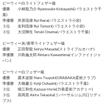
ピーウィー白ライトフェザー級
優勝 小林龍乃介 Ryunosuke Kobayashi(パラエストラ千
葉)
準優勝 井原琉偉 Rui Ihara(パラエストラ小岩)
３位 友利琉偉 Rui Tomori(パラエストラ小岩)
３位 大沼輝生 Teruki Onuma(パラエストラ千葉)
ピーウィー灰/黄帯ライトフェザー級
優勝 正田聖龍 Seiryu Masada(ストライプルオハナ)
準優勝 川島倫太郎 Rintaro Kawashima(インファイトジャ
パン)
ピーウィー白フェザー級
優勝 露木波留 Naru Tsuyuki(GRABAKA柔術クラブ)
準優勝 大橋慶士 Keiji Oohashi(パラエストラ千葉)
３位 堀江和也 Kazuya Horie(力善柔術アカデミー)
３位 高岡晃 Akira Takaoka(リバーサルジム川口リディ
プス)