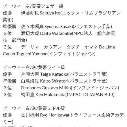
ピーウィー灰/黄帯フェザー級
優勝 伊藤朔也 Sakuya Ito(エックストリムブラジリアン
柔術)
準優勝 佐々木瞬真 Syunma Sasaki(パラエストラ千葉)
３位 渡辺大虎 Daito Watanabe(NPO法人 総合格闘
技 武門會)
３位 デ リマ カウアン タグチ ヤマネ De Lima
Cauan Taguchi Yamane(インファイトジャパン)
ピーウィー白/灰/黄帯ライト級
優勝 片岡大河 Taiga Kataoka(パラエストラ千葉)
準優勝 白鳥海渡 Kaito Shiratori(パラエストラ千葉)
３位 Fernandes Gustavo Mikio(インファイトジャパン)
３位 袴田憲 Ken Hakamada(IMPACTO JAPAN B.J.J)
ピーウィー白/灰/黄帯ミドル級
優勝 堀川椋羽 Ryo Horikawa(トライフォース柔術アカデ
ミー)