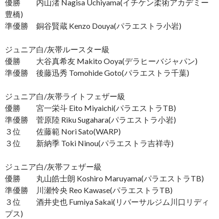
優勝 内山渚 Nagisa Uchiyama(イチケン柔術アカデミー
豊橋)
準優勝 銅谷賢蔵 Kenzo Douya(パラエストラ小岩)
ジュニア白/灰帯ルースター級
優勝 大谷真希友 Makito Ooya(デラヒーバジャパン)
準優勝 後藤迅秀 Tomohide Goto(パラエストラ千葉)
ジュニア白/灰帯ライトフェザー級
優勝 宮一栄斗 Eito Miyaichi(パラエストラTB)
準優勝 菅原陸 Riku Sugahara(パラエストラ小岩)
３位 佐藤範 Nori Sato(WARP)
３位 新納季 Toki Ninou(パラエストラ吉祥寺)
ジュニア白/灰帯フェザー級
優勝 丸山皓士朗 Koshiro Maruyama(パラエストラTB)
準優勝 川瀬怜央 Reo Kawase(パラエストラTB)
３位 酒井史也 Fumiya Sakai(リバーサルジム川口リディ
プス)