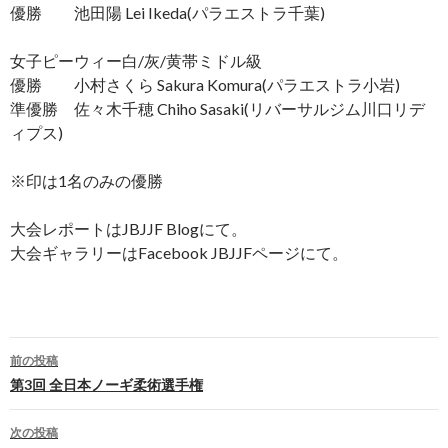
優勝 池田陽 Lei Ikeda(パラエストラ千葉)
女子ピーウィー白/灰/黄帯ミドル級
優勝 小村さくら Sakura Komura(パラエストラ小岩)
準優勝 佐々木千穂 Chiho Sasaki(リバーサルジム川口リデ
ィプス)
※印は1名のみの優勝
大会レポートはJBJJF Blogにて。
大会ギャラリーはFacebook JBJJFページにて。
前の投稿
投
第3回 全日本ノーギ柔術選手権
稿
次の投稿