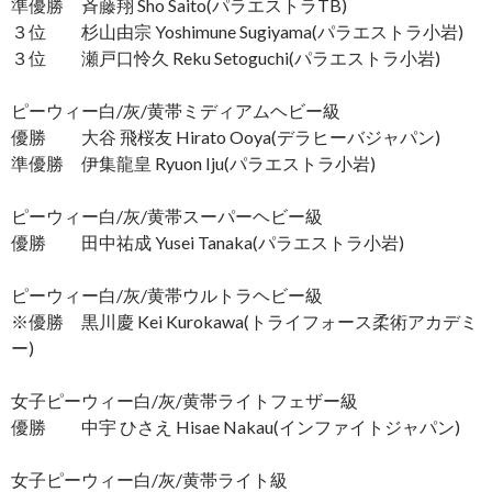
準優勝 斉藤翔 Sho Saito(パラエストラTB)
３位 杉山由宗 Yoshimune Sugiyama(パラエストラ小岩)
３位 瀬戸口怜久 Reku Setoguchi(パラエストラ小岩)
ピーウィー白/灰/黄帯ミディアムヘビー級
優勝 大谷 飛桜友 Hirato Ooya(デラヒーバジャパン)
準優勝 伊集龍皇 Ryuon Iju(パラエストラ小岩)
ピーウィー白/灰/黄帯スーパーヘビー級
優勝 田中祐成 Yusei Tanaka(パラエストラ小岩)
ピーウィー白/灰/黄帯ウルトラヘビー級
※優勝 黒川慶 Kei Kurokawa(トライフォース柔術アカデミ
ー)
女子ピーウィー白/灰/黄帯ライトフェザー級
優勝 中宇 ひさえ Hisae Nakau(インファイトジャパン)
女子ピーウィー白/灰/黄帯ライト級