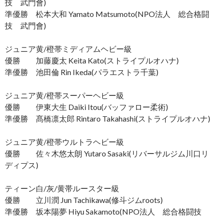
技 武門會)
準優勝 松本大和 Yamato Matsumoto(NPO法人 総合格闘
技 武門會)
ジュニア黄/橙帯ミディアムヘビー級
優勝 加藤慶太 Keita Kato(ストライプルオハナ)
準優勝 池田倫 Rin Ikeda(パラエストラ千葉)
ジュニア黄/橙帯スーパーヘビー級
優勝 伊東大生 Daiki Itou(バッファロー柔術)
準優勝 髙橋凛太郎 Rintaro Takahashi(ストライプルオハナ)
ジュニア黄/橙帯ウルトラヘビー級
優勝 佐々木悠太朗 Yutaro Sasaki(リバーサルジム川口リ
ディプス)
ティーン白/灰/黄帯ルースター級
優勝 立川潤 Jun Tachikawa(修斗ジムroots)
準優勝 坂本陽夢 Hiyu Sakamoto(NPO法人 総合格闘技