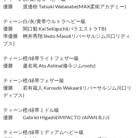
優勝 渡邊樹 Tatsuki Watanabe(MAX柔術アカデミー)
ティーン白/灰/黄帯ウルトラヘビー級
優勝 関口魁 Kai Sekiguchi(パラエストラTB)
準優勝 桝井秀翔 Shuto Masui(リバーサルジム川口リディ
プス)
ティーン橙/緑帯ライトフェザー級
優勝 蘆名篤 Atu Ashina(修斗ジムroots)
ティーン橙/緑帯フェザー級
優勝 若有蔵人 Kuroudo Wakaari(リバーサルジム川口リ
ディプス)
ティーン橙/緑帯ミドル級
優勝 Gabriel Higashi(IMPACTO JAPAN B.J.J)
ティーン橙/緑帯ミディアムヘビー級