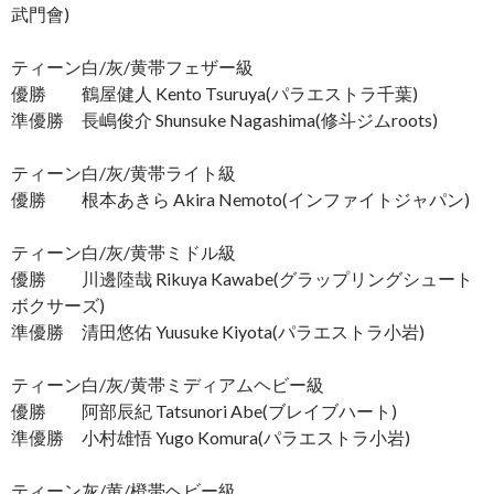
武門會)
ティーン白/灰/黄帯フェザー級
優勝 鶴屋健人 Kento Tsuruya(パラエストラ千葉)
準優勝 長嶋俊介 Shunsuke Nagashima(修斗ジムroots)
ティーン白/灰/黄帯ライト級
優勝 根本あきら Akira Nemoto(インファイトジャパン)
ティーン白/灰/黄帯ミドル級
優勝 川邊陸哉 Rikuya Kawabe(グラップリングシュート
ボクサーズ)
準優勝 清田悠佑 Yuusuke Kiyota(パラエストラ小岩)
ティーン白/灰/黄帯ミディアムヘビー級
優勝 阿部辰紀 Tatsunori Abe(ブレイブハート)
準優勝 小村雄悟 Yugo Komura(パラエストラ小岩)
ティーン灰/黄/橙帯ヘビー級