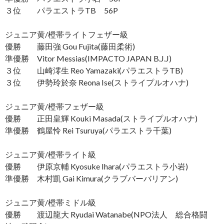
３位 パラエストラTB 56P
ジュニア黄/橙帯ライトフェザー級
優勝 藤田強 Gou Fujita(藤田柔術)
準優勝 Vitor Messias(IMPACTO JAPAN B.J.J)
３位 山崎澪生 Reo Yamazaki(パラエストラTB)
３位 伊勢玲於奈 Reona Ise(ストライプルオハナ)
ジュニア黄/橙帯フェザー級
優勝 正田皇輝 Kouki Masada(ストライプルオハナ)
準優勝 鶴屋怜 Rei Tsuruya(パラエストラ千葉)
ジュニア黄/橙帯ライト級
優勝 伊原京輔 Kyosuke Ihara(パラエストラ小岩)
準優勝 木村凱 Gai Kimura(クラブバーバリアン)
ジュニア黄/橙帯ミドル級
優勝 渡辺龍大 Ryudai Watanabe(NPO法人 総合格闘