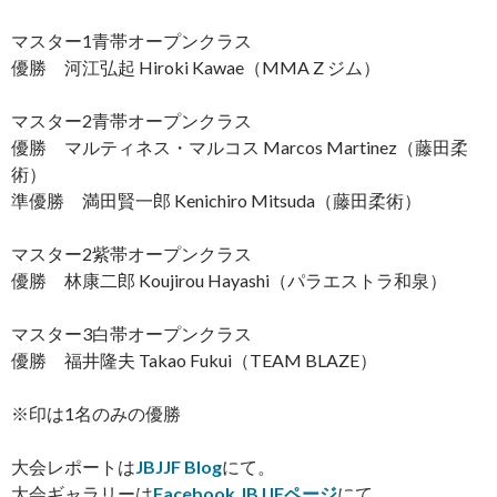
マスター1青帯オープンクラス
優勝 河江弘起 Hiroki Kawae（MMA Z ジム）
マスター2青帯オープンクラス
優勝 マルティネス・マルコス Marcos Martinez（藤田柔
術）
準優勝 満田賢一郎 Kenichiro Mitsuda（藤田柔術）
マスター2紫帯オープンクラス
優勝 林康二郎 Koujirou Hayashi（パラエストラ和泉）
マスター3白帯オープンクラス
優勝 福井隆夫 Takao Fukui（TEAM BLAZE）
※印は1名のみの優勝
大会レポートは
JBJJF Blog
にて。
大会ギャラリーは
Facebook JBJJFページ
にて。