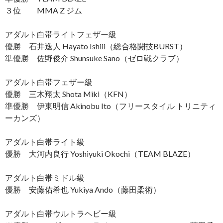
３位 MMA Z ジム
アダルト白帯ライトフェザー級
優勝 石井逸人 Hayato Ishiii（総合格闘技BURST）
準優勝 佐野俊介 Shunsuke Sano（ゼロ戦クラブ）
アダルト白帯フェザー級
優勝 三木翔太 Shota Miki（KFN）
準優勝 伊東明信 Akinobu Ito（フリースタイル トリニティ
ーカンズ）
アダルト白帯ライト級
優勝 大河内良行 Yoshiyuki Okochi（TEAM BLAZE）
アダルト白帯ミドル級
優勝 安藤佑希也 Yukiya Ando（藤田柔術）
アダルト白帯ウルトラヘビー級