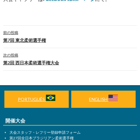
前の投稿
投
第7回 東北柔術選手権
稿
次の投稿
ナ
第2回 西日本柔術選手権大会
ビ
ゲ
ー
PORTUGUÊS
ENGLISH
シ
ョ
開催大会
ン
大会スタッフ・レフリー登録申請フォーム
第27回全日本ブラジリアン柔術選手権