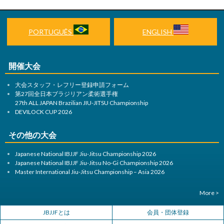
ゲ
ー
PORTUGUÊS
ENGLISH
シ
ョ
開催大会
ン
大会スタッフ・レフリー登録申請フォーム
第27回全日本ブラジリアン柔術選手権
27th ALL JAPAN Brazilian JIU-JITSU Championship
DEVILOCK CUP 2026
その他の大会
Japanese National IBJJF Jiu-Jitsu Championship 2026
Japanese National IBJJF Jiu-Jitsu No-Gi Championship 2026
Master International Jiu-Jitsu Championship – Asia 2026
More >
JBJJFとは
会員・団体登録