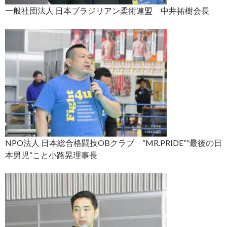
一般社団法人 日本ブラジリアン柔術連盟 中井祐樹会長
NPO法人 日本総合格闘技OBクラブ ”MR.PRIDE””最後の日
本男児”こと小路晃理事長