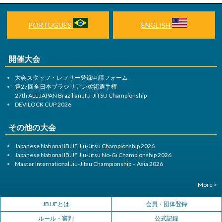
ゲ
ー
PORTUGUÊS
ENGLISH
シ
ョ
開催大会
ン
大会スタッフ・レフリー登録申請フォーム
第27回全日本ブラジリアン柔術選手権
27th ALL JAPAN Brazilian JIU-JITSU Championship
DEVILOCK CUP 2026
その他の大会
Japanese National IBJJF Jiu-Jitsu Championship 2026
Japanese National IBJJF Jiu-Jitsu No-Gi Championship 2026
Master International Jiu-Jitsu Championship – Asia 2026
More >
JBJJFとは
会員・団体登録
ルール・審判
公式記録