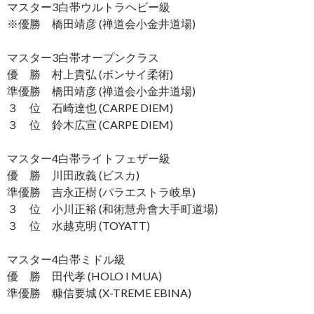
マスター3白帯ウルトラヘビー級
※優勝 橋田靖彦 (禅道会小金井道場)
マスター3白帯オープンクラス
優 勝 村上貴弘 (ボンサイ柔術)
準優勝 橋田靖彦 (禅道会小金井道場)
３ 位 石崎達也 (CARPE DIEM)
３ 位 鈴木広宣 (CARPE DIEM)
マスター4白帯ライトフェザー級
優 勝 川田政義 (ビスカ)
準優勝 吉永正樹 (パラエストラ岐阜)
３ 位 小川正裕 (和術慧舟會大手町道場)
３ 位 水越克明 (TOYATT)
マスター4白帯ミドル級
優 勝 田代孝 (HOLO I MUA)
準優勝 糠信要城 (X-TREME EBINA)