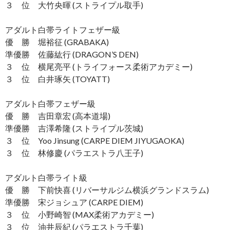
３ 位 大竹央暉 (ストライプル取手)
アダルト白帯ライトフェザー級
優 勝 堀裕征 (GRABAKA)
準優勝 佐藤紘行 (DRAGON’S DEN)
３ 位 横尾亮平 (トライフォース柔術アカデミー)
３ 位 白井琢矢 (TOYATT)
アダルト白帯フェザー級
優 勝 吉田章宏 (高本道場)
準優勝 吉澤希隆 (ストライプル茨城)
３ 位 Yoo Jinsung (CARPE DIEM JIYUGAOKA)
３ 位 林修慶 (パラエストラ八王子)
アダルト白帯ライト級
優 勝 下前快喜 (リバーサルジム横浜グランドスラム)
準優勝 宋ジョシュア (CARPE DIEM)
３ 位 小野崎智 (MAX柔術アカデミー)
３ 位 油井辰紀 (パラエストラ千葉)