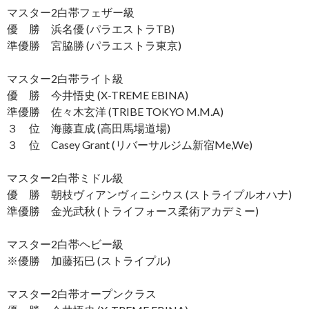
マスター2白帯フェザー級
優 勝 浜名優 (パラエストラTB)
準優勝 宮脇勝 (パラエストラ東京)
マスター2白帯ライト級
優 勝 今井悟史 (X-TREME EBINA)
準優勝 佐々木玄洋 (TRIBE TOKYO M.M.A)
３ 位 海藤直成 (高田馬場道場)
３ 位 Casey Grant (リバーサルジム新宿Me,We)
マスター2白帯ミドル級
優 勝 朝枝ヴィアンヴィニシウス (ストライプルオハナ)
準優勝 金光武秋 (トライフォース柔術アカデミー)
マスター2白帯ヘビー級
※優勝 加藤拓巳 (ストライプル)
マスター2白帯オープンクラス