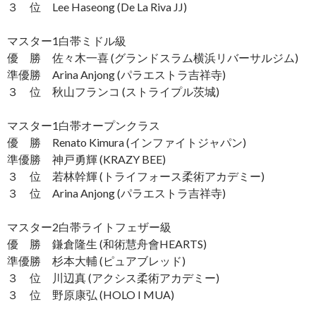
３ 位 Lee Haseong (De La Riva JJ)
マスター1白帯ミドル級
優 勝 佐々木一喜 (グランドスラム横浜リバーサルジム)
準優勝 Arina Anjong (パラエストラ吉祥寺)
３ 位 秋山フランコ (ストライプル茨城)
マスター1白帯オープンクラス
優 勝 Renato Kimura (インファイトジャパン)
準優勝 神戸勇輝 (KRAZY BEE)
３ 位 若林幹輝 (トライフォース柔術アカデミー)
３ 位 Arina Anjong (パラエストラ吉祥寺)
マスター2白帯ライトフェザー級
優 勝 鎌倉隆生 (和術慧舟會HEARTS)
準優勝 杉本大輔 (ピュアブレッド)
３ 位 川辺真 (アクシス柔術アカデミー)
３ 位 野原康弘 (HOLO I MUA)