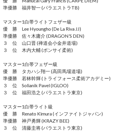
優 勝 Manucal Gary Francis (CARPE DIEM)
準優勝 福井智一 (パラエストラTB)
マスター1白帯ライトフェザー級
優 勝 Lee Hyoungho (De La Riva JJ)
準優勝 佐々木庸介 (DRAGON’S DEN)
３ 位 山口晋 (禅道会小金井道場)
３ 位 木内大輔 (ボンサイ柔術)
マスター1白帯フェザー級
優 勝 タカハシ翔一 (高田馬場道場)
準優勝 若林幹輝 (トライフォース柔術アカデミー)
３ 位 Solianik Pavel (IGLOO)
３ 位 福田浩之 (パラエストラ東京)
マスター1白帯ライト級
優 勝 Renato Kimura (インファイトジャパン)
準優勝 神戸勇輝 (KRAZY BEE)
３ 位 清藤圭将 (パラエストラ東京)