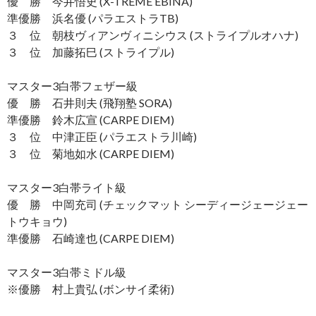
優 勝 今井悟史 (X-TREME EBINA)
準優勝 浜名優 (パラエストラTB)
３ 位 朝枝ヴィアンヴィニシウス (ストライプルオハナ)
３ 位 加藤拓巳 (ストライプル)
マスター3白帯フェザー級
優 勝 石井則夫 (飛翔塾 SORA)
準優勝 鈴木広宣 (CARPE DIEM)
３ 位 中津正臣 (パラエストラ川崎)
３ 位 菊地如水 (CARPE DIEM)
マスター3白帯ライト級
優 勝 中岡充司 (チェックマット シーディージェージェー
トウキョウ)
準優勝 石崎達也 (CARPE DIEM)
マスター3白帯ミドル級
※優勝 村上貴弘 (ボンサイ柔術)