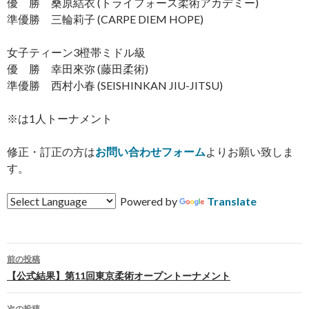
優 勝 桑原結衣 (トライフォース柔術アカデミー)
準優勝 三輪莉子 (CARPE DIEM HOPE)
女子ティーン3橙帯ミドル級
優 勝 幸田來弥 (藤田柔術)
準優勝 西村小春 (SEISHINKAN JIU-JITSU)
※は1人トーナメント
修正・訂正の方は
お問い合わせフォーム
よりお願い致しま
す。
Powered by
Translate
前の投稿
投
【公式結果】第11回東京柔術オープントーナメント
稿
次の投稿