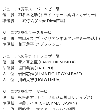
ジュニア1黄帯スーパーヘビー級
優 勝 羽谷幸之助 (トライフォース柔術アカデミー)
準優勝 百武侍祐 (Carpe Diem芦屋)
ジュニア2灰帯ルースター級
優 勝 吉田玲希 (ブラジリアン柔術アカデミー野武士)
準優勝 兒玉薪平 (スプラッシュ)
ジュニア2灰帯ライトフェザー級
優 勝 青木真之亜 (CARPE DIEM MITA)
準優勝 塩田義晨 (TATORU)
３ 位 岩田芯作 (ALMA FIGHT GYM BASE)
３ 位 川崎大智 (HOLO I MUA)
ジュニア2灰帯フェザー級
優 勝 松林新太 (リバーサルジム川口リディプス)
準優勝 伊藤カイキ (CHECKMAT JAPAN)
３ 位 岡﨑壮志 (マスタージャパン福岡)