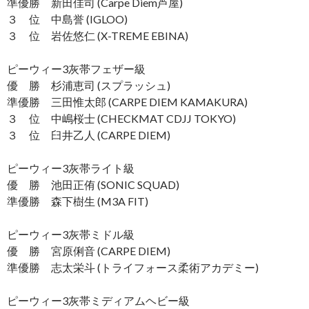
準優勝 新田佳司 (Carpe Diem芦屋)
３ 位 中島誉 (IGLOO)
３ 位 岩佐悠仁 (X-TREME EBINA)
ピーウィー3灰帯フェザー級
優 勝 杉浦恵司 (スプラッシュ)
準優勝 三田惟太郎 (CARPE DIEM KAMAKURA)
３ 位 中嶋桜士 (CHECKMAT CDJJ TOKYO)
３ 位 臼井乙人 (CARPE DIEM)
ピーウィー3灰帯ライト級
優 勝 池田正侑 (SONIC SQUAD)
準優勝 森下樹生 (M3A FIT)
ピーウィー3灰帯ミドル級
優 勝 宮原俐音 (CARPE DIEM)
準優勝 志太栄斗 (トライフォース柔術アカデミー)
ピーウィー3灰帯ミディアムヘビー級