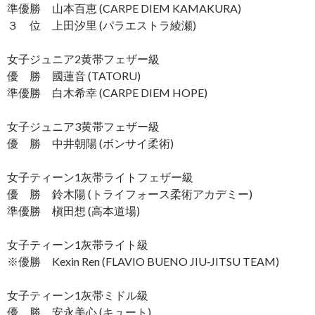
準優勝 山本百恵 (CARPE DIEM KAMAKURA)
３ 位 上田汐里 (パラエストラ綾瀬)
女子ジュニア2黄帯フェザー級
優 勝 國蓮音 (TATORU)
準優勝 白木希幸 (CARPE DIEM HOPE)
女子ジュニア3黄帯フェザー級
優 勝 中井朝陽 (ボンサイ柔術)
女子ティーン1灰帯ライトフェザー級
優 勝 鈴木陽 (トライフォース柔術アカデミー)
準優勝 槇田想 (高本道場)
女子ティーン1灰帯ライト級
※優勝 Kexin Ren (FLAVIO BUENO JIU‐JITSU TEAM)
女子ティーン1灰帯ミドル級
優 勝 安永美心 (キュート)