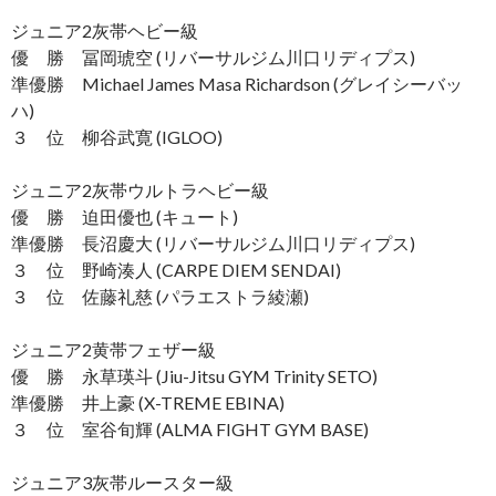
ジュニア2灰帯ヘビー級
優 勝 冨岡琥空 (リバーサルジム川口リディプス)
準優勝 Michael James Masa Richardson (グレイシーバッ
ハ)
３ 位 柳谷武寛 (IGLOO)
ジュニア2灰帯ウルトラヘビー級
優 勝 迫田優也 (キュート)
準優勝 長沼慶大 (リバーサルジム川口リディプス)
３ 位 野崎湊人 (CARPE DIEM SENDAI)
３ 位 佐藤礼慈 (パラエストラ綾瀬)
ジュニア2黄帯フェザー級
優 勝 永草瑛斗 (Jiu-Jitsu GYM Trinity SETO)
準優勝 井上豪 (X-TREME EBINA)
３ 位 室谷旬輝 (ALMA FIGHT GYM BASE)
ジュニア3灰帯ルースター級