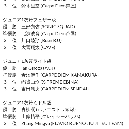
３ 位 鈴木里空 (Carpe Diem芦屋)
ジュニア1灰帯フェザー級
優 勝 三好朔弥 (SONIC SQUAD)
準優勝 北濱波音 (Carpe Diem芦屋)
３ 位 川口陸翔 (Buen BJJ)
３ 位 大菅翔太 (CAVE)
ジュニア1灰帯ライト級
優 勝 Ian Ginoza (AOJ)
準優勝 青沼伊作 (CARPE DIEM KAMAKURA)
３ 位 嶋貴由玖 (X-TREME EBINA)
３ 位 吉田湖央 (CARPE DIEM SENDAI)
ジュニア1灰帯ミドル級
優 勝 青柳潤 (パラエストラ綾瀬)
準優勝 上條桔平 (グレイシーバッハ)
３ 位 Zhang Mingyu (FLAVIO BUENO JIU‐JITSU TEAM)