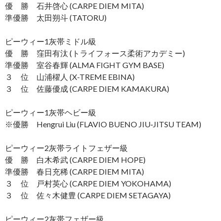
優 勝 石井啓心 (CARPE DIEM MITA)
準優勝 太田朔斗 (TATORU)
ピーウィー1灰帯ミドル級
優 勝 窪田有汰 (トライフォース柔術アカデミー)
準優勝 室谷春輝 (ALMA FIGHT GYM BASE)
３ 位 山浦櫂人 (X-TREME EBINA)
３ 位 佐藤優成 (CARPE DIEM KAMAKURA)
ピーウィー1灰帯ヘビー級
※優勝 Hengrui Liu (FLAVIO BUENO JIU‐JITSU TEAM)
ピーウィー2灰帯ライトフェザー級
優 勝 白木希武 (CARPE DIEM HOPE)
準優勝 春日充稀 (CARPE DIEM MITA)
３ 位 戸村英心 (CARPE DIEM YOKOHAMA)
３ 位 佐々木健豊 (CARPE DIEM SETAGAYA)
ピーウィー2灰帯フェザー級