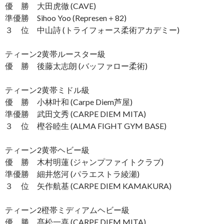
優 勝 大田虎徹 (CAVE)
準優勝 Sihoo Yoo (Represen＋82)
３ 位 中山詩 (トライフォース柔術アカデミー)
ティーン2黄帯ルースター級
優 勝 後藤太志朗 (バッファロー柔術)
ティーン2黄帯ミドル級
優 勝 小林叶和 (Carpe Diem芦屋)
準優勝 武田文秀 (CARPE DIEM MITA)
３ 位 樫谷睦生 (ALMA FIGHT GYM BASE)
ティーン2黄帯ヘビー級
優 勝 木村明蓮 (ジャンプファイトクラブ)
準優勝 細井悠河 (パラエストラ綾瀬)
３ 位 矢作航基 (CARPE DIEM KAMAKURA)
ティーン2橙帯ミディアムヘビー級
優 勝 髙松一喜 (CARPE DIEM MITA)