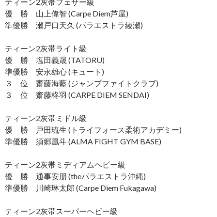
ティーン2灰帯フェザー級
優 勝 山上偉智 (Carpe Diem芦屋)
準優勝 瀬戸口天久 (パラエストラ綾瀬)
ティーン2灰帯ライト級
優 勝 塩田義晟 (TATORU)
準優勝 安永雄心 (キュート)
３ 位 齋藤海藍 (ジャンプファイトクラブ)
３ 位 齋藤柊羽 (CARPE DIEM SENDAI)
ティーン2灰帯ミドル級
優 勝 戸田琉生 (トライフォース柔術アカデミー)
準優勝 須郷凰斗 (ALMA FIGHT GYM BASE)
ティーン2灰帯ミディアムヘビー級
優 勝 通事安朋 (theパラエストラ沖縄)
準優勝 川崎琳太郎 (Carpe Diem Fukagawa)
ティーン2灰帯スーパーヘビー級