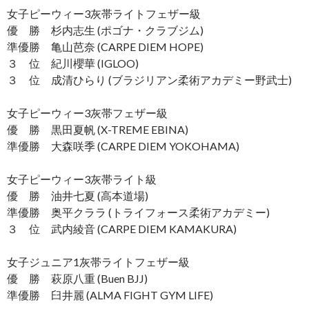
女子ピーウィー3灰帯ライトフェザー級
優 勝 杉内志生 (ポゴナ・クラブジム)
準優勝 亀山芭奈 (CARPE DIEM HOPE)
３ 位 紀川櫻華 (IGLOO)
３ 位 成清ひらり (ブラジリアン柔術アカデミー野武士)
女子ピーウィー3灰帯フェザー級
優 勝 黒田夏帆 (X-TREME EBINA)
準優勝 大森咲季 (CARPE DIEM YOKOHAMA)
女子ピーウィー3灰帯ライト級
優 勝 油井七夏 (高本道場)
準優勝 奥平クララ (トライフォース柔術アカデミー)
３ 位 武内綾音 (CARPE DIEM KAMAKURA)
女子ジュニア1灰帯ライトフェザー級
優 勝 萩原八重 (Buen BJJ)
準優勝 臼井麗 (ALMA FIGHT GYM LIFE)