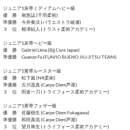
ジュニア1灰帯ミディアムヘビー級
優 勝 南悠誌 (千羽柔術)
準優勝 今井奏汰 (パラエストラ綾瀬)
３ 位 根津結人 (トラスト柔術アカデミー)
ジュニア1灰帯ヘビー級
優 勝 Gabriel Lima (Bjj Core Japan)
準優勝 Guanze Fu (FLAVIO BUENO JIU‐JITSU TEAM)
ジュニア1黄帯ルースター級
優 勝 松下嵐 (NR柔術)
準優勝 古川遥真 (Carpe Diem芦屋)
３ 位 田坂一刀 (トライフォース柔術アカデミー)
ジュニア1黄帯フェザー級
優 勝 佐藤樹生 (Carpe Diem Fukagawa)
準優勝 和田真琉 (Carpe Diem芦屋)
３ 位 望月将生 (トライフォース柔術アカデミー)