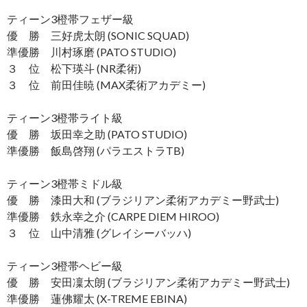
ティーン3橙帯フェザー級
優 勝 三好虎太朗 (SONIC SQUAD)
準優勝 川村琢磨 (PATO STUDIO)
３ 位 松下瑛斗 (NR柔術)
３ 位 前田佳暁 (MAX柔術アカデミー)
ティーン3橙帯ライト級
優 勝 坂田幸之助 (PATO STUDIO)
準優勝 飯島啓翔 (パラエストラTB)
ティーン3橙帯ミドル級
優 勝 漆田大和 (ブラジリアン柔術アカデミー野武士)
準優勝 鉄永幸之介 (CARPE DIEM HIROO)
３ 位 山中清雅 (グレイシーバッハ)
ティーン3橙帯ヘビー級
優 勝 安田凜太朗 (ブラジリアン柔術アカデミー野武士)
準優勝 蓮佛耀太 (X-TREME EBINA)