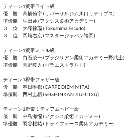
ティーン1黄帯ライト級
優 勝 高橋侑宇 (リバーサルジム川口リディプス)
準優勝 生田蓮 (アクシス柔術アカデミー)
３ 位 大塚徠瑠 (Tokushima Escudo)
３ 位 岡﨑右京 (マスタージャパン福岡)
ティーン1黄帯ミドル級
優 勝 白石凌一 (ブラジリアン柔術アカデミー野武士)
準優勝 菅野暖人 (パラエストラ八戸)
ティーン1橙帯フェザー級
優 勝 春日唯都 (CARPE DIEM MITA)
準優勝 西村圭梧 (SEISHINKAN JIU-JITSU)
ティーン1橙帯ミディアムヘビー級
優 勝 中島海惺 (アクシス柔術アカデミー)
準優勝 羽谷桜祐 (トライフォース柔術アカデミー)