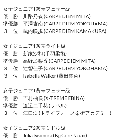
女子ジュニア1灰帯フェザー級
優 勝 川路乃衣 (CARPE DIEM MITA)
準優勝 平澤杏南 (CARPE DIEM YOKOHAMA)
３ 位 武内咲歩 (CARPE DIEM KAMAKURA)
女子ジュニア1灰帯ライト級
優 勝 新家沙和 (千羽柔術)
準優勝 高野乙梨香 (CARPE DIEM MITA)
３ 位 辻智佳子 (CARPE DIEM YOKOHAMA)
３ 位 Isabella Walker (藤田柔術)
女子ジュニア1黄帯フェザー級
優 勝 吉村柚咲 (X-TREME EBINA)
準優勝 渡辺二千花 (ラペル)
３ 位 江口渓 (トライフォース柔術アカデミー)
女子ジュニア2灰帯ミドル級
優 勝 Julia Iwamura (Bjj Core Japan)