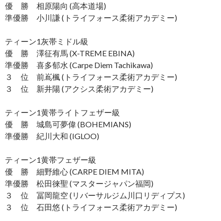
優 勝 相原陽向 (高本道場)
準優勝 小川謙 (トライフォース柔術アカデミー)
ティーン1灰帯ミドル級
優 勝 澤征有馬 (X-TREME EBINA)
準優勝 喜多郁水 (Carpe Diem Tachikawa)
３ 位 前嶌楓 (トライフォース柔術アカデミー)
３ 位 新井陽 (アクシス柔術アカデミー)
ティーン1黄帯ライトフェザー級
優 勝 城島可夢偉 (BOHEMIANS)
準優勝 紀川大和 (IGLOO)
ティーン1黄帯フェザー級
優 勝 細野維心 (CARPE DIEM MITA)
準優勝 松田徠聖 (マスタージャパン福岡)
３ 位 冨岡龍空 (リバーサルジム川口リディプス)
３ 位 石田悠 (トライフォース柔術アカデミー)