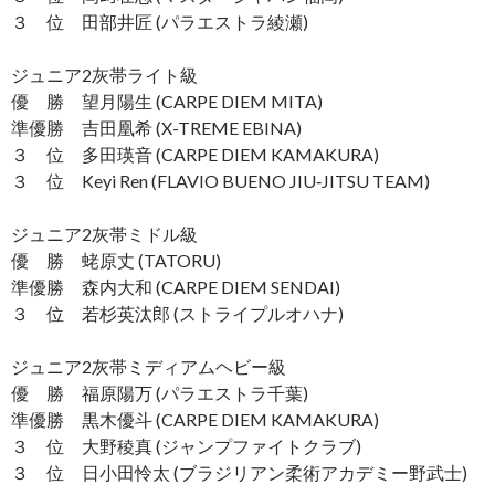
３ 位 田部井匠 (パラエストラ綾瀬)
ジュニア2灰帯ライト級
優 勝 望月陽生 (CARPE DIEM MITA)
準優勝 吉田凰希 (X-TREME EBINA)
３ 位 多田瑛音 (CARPE DIEM KAMAKURA)
３ 位 Keyi Ren (FLAVIO BUENO JIU‐JITSU TEAM)
ジュニア2灰帯ミドル級
優 勝 蛯原丈 (TATORU)
準優勝 森内大和 (CARPE DIEM SENDAI)
３ 位 若杉英汰郎 (ストライプルオハナ)
ジュニア2灰帯ミディアムヘビー級
優 勝 福原陽万 (パラエストラ千葉)
準優勝 黒木優斗 (CARPE DIEM KAMAKURA)
３ 位 大野稜真 (ジャンプファイトクラブ)
３ 位 日小田怜太 (ブラジリアン柔術アカデミー野武士)