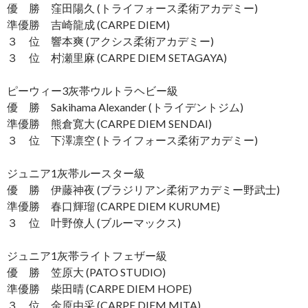
優 勝 窪田陽久 (トライフォース柔術アカデミー)
準優勝 吉崎龍成 (CARPE DIEM)
３ 位 響本爽 (アクシス柔術アカデミー)
３ 位 村瀬里麻 (CARPE DIEM SETAGAYA)
ピーウィー3灰帯ウルトラヘビー級
優 勝 Sakihama Alexander (トライデントジム)
準優勝 熊倉寛大 (CARPE DIEM SENDAI)
３ 位 下澤凛空 (トライフォース柔術アカデミー)
ジュニア1灰帯ルースター級
優 勝 伊藤神夜 (ブラジリアン柔術アカデミー野武士)
準優勝 春口輝瑠 (CARPE DIEM KURUME)
３ 位 叶野僚人 (ブルーマックス)
ジュニア1灰帯ライトフェザー級
優 勝 笠原大 (PATO STUDIO)
準優勝 柴田晴 (CARPE DIEM HOPE)
３ 位 金原由采 (CARPE DIEM MITA)