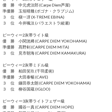
優 勝 中元虎汰郎 (Carpe Diem芦屋)
準優勝 玉垣晴幾 (ポゴナ・クラブジム)
３ 位 槇一冴 (X-TREME EBINA)
３ 位 今井颯汰 (パラエストラ綾瀬)
ピーウィー2灰帯ライト級
優 勝 小関洸稀 (CARPE DIEM YOKOHAMA)
準優勝 髙野剣 (CARPE DIEM MITA)
３ 位 見市朝海 (CARPE DIEM KAMAKURA)
ピーウィー2灰帯ミドル級
優 勝 柏田笑玖 (千羽柔術)
準優勝 大田泰暢 (CAVE)
３ 位 鎌田恭太朗 (CARPE DIEM YOKOHAMA)
３ 位 柳谷国蔵 (IGLOO)
ピーウィー3灰帯ライトフェザー級
優 勝 國谷一真 (CARPE DIEM HOPE)