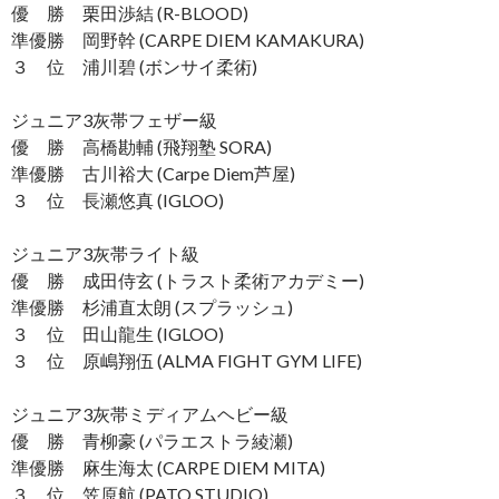
優 勝 栗田渉結 (R-BLOOD)
準優勝 岡野幹 (CARPE DIEM KAMAKURA)
３ 位 浦川碧 (ボンサイ柔術)
ジュニア3灰帯フェザー級
優 勝 高橋勘輔 (飛翔塾 SORA)
準優勝 古川裕大 (Carpe Diem芦屋)
３ 位 長瀬悠真 (IGLOO)
ジュニア3灰帯ライト級
優 勝 成田侍玄 (トラスト柔術アカデミー)
準優勝 杉浦直太朗 (スプラッシュ)
３ 位 田山龍生 (IGLOO)
３ 位 原嶋翔伍 (ALMA FIGHT GYM LIFE)
ジュニア3灰帯ミディアムヘビー級
優 勝 青柳豪 (パラエストラ綾瀬)
準優勝 麻生海太 (CARPE DIEM MITA)
３ 位 笠原航 (PATO STUDIO)