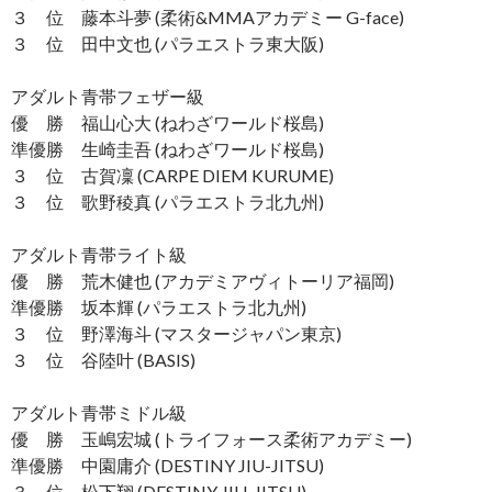
３ 位 藤本斗夢 (柔術&MMAアカデミー G-face)
３ 位 田中文也 (パラエストラ東大阪)
アダルト青帯フェザー級
優 勝 福山心大 (ねわざワールド桜島)
準優勝 生崎圭吾 (ねわざワールド桜島)
３ 位 古賀凜 (CARPE DIEM KURUME)
３ 位 歌野稜真 (パラエストラ北九州)
アダルト青帯ライト級
優 勝 荒木健也 (アカデミアヴィトーリア福岡)
準優勝 坂本輝 (パラエストラ北九州)
３ 位 野澤海斗 (マスタージャパン東京)
３ 位 谷陸叶 (BASIS)
アダルト青帯ミドル級
優 勝 玉嶋宏城 (トライフォース柔術アカデミー)
準優勝 中園庸介 (DESTINY JIU-JITSU)
３ 位 松下翔 (DESTINY JIU-JITSU)