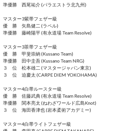
準優勝 西尾祐介 (パラエストラ北九州)
マスター3紫帯フェザー級
優 勝 矢島健二 (ラペル)
準優勝 藤崎陽平 (有永道場 Team Resolve)
マスター3茶帯フェザー級
優 勝 甲斐崇納 (Kussano Team)
準優勝 田中圭吾 (Kussano Team NRG)
３ 位 松本雄二 (マスタージャパン東京)
３ 位 迫慶太 (CARPE DIEM YOKOHAMA)
マスター4白帯ルースター級
優 勝 佐藤武典 (有永道場 Team Resolve)
準優勝 関本亮太 (ねわざワールド広島Knot)
３ 位 海田香津也 (岩本柔術アカデミー)
マスター4白帯ライトフェザー級
優 勝 森田真 (CARPE DIEM TAKANABE)