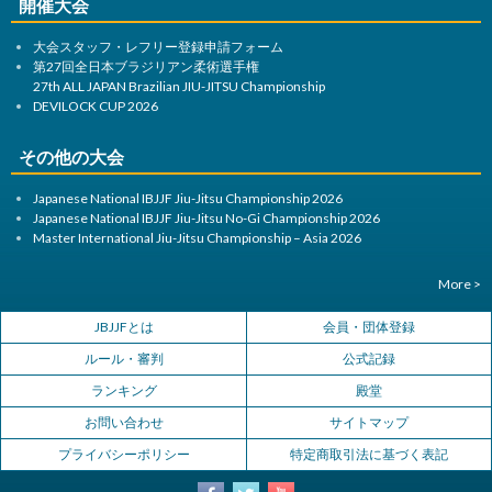
開催大会
ン
大会スタッフ・レフリー登録申請フォーム
第27回全日本ブラジリアン柔術選手権
27th ALL JAPAN Brazilian JIU-JITSU Championship
DEVILOCK CUP 2026
その他の大会
Japanese National IBJJF Jiu-Jitsu Championship 2026
Japanese National IBJJF Jiu-Jitsu No-Gi Championship 2026
Master International Jiu-Jitsu Championship – Asia 2026
More >
JBJJFとは
会員・団体登録
ルール・審判
公式記録
ランキング
殿堂
お問い合わせ
サイトマップ
プライバシーポリシー
特定商取引法に基づく表記