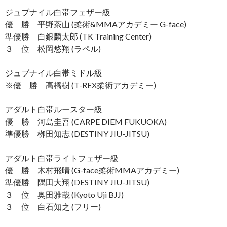
ジュブナイル白帯フェザー級
優 勝 平野茶山 (柔術&MMAアカデミー G-face)
準優勝 白銀麟太郎 (TK Training Center)
３ 位 松岡悠翔 (ラペル)
ジュブナイル白帯ミドル級
※優 勝 高橋樹 (T-REX柔術アカデミー)
アダルト白帯ルースター級
優 勝 河島圭吾 (CARPE DIEM FUKUOKA)
準優勝 栁田知志 (DESTINY JIU-JITSU)
アダルト白帯ライトフェザー級
優 勝 木村飛晴 (G-face柔術MMAアカデミー)
準優勝 隅田大翔 (DESTINY JIU-JITSU)
３ 位 奥田雅哉 (Kyoto Uji BJJ)
３ 位 白石知之 (フリー)