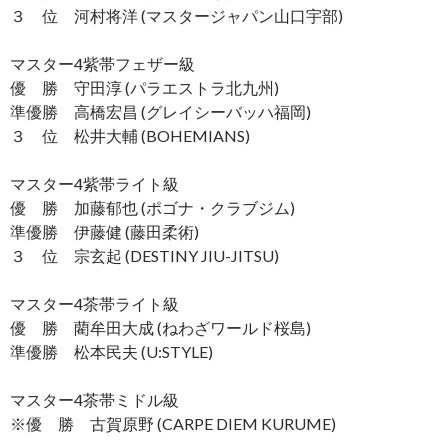
３ 位 河村将洋 (マスタージャパン山口宇部)
マスター4紫帯フェザー級
優 勝 守田淳 (パラエストラ北九州)
準優勝 高橋宏昌 (グレイシーバッハ福岡)
３ 位 松井大輔 (BOHEMIANS)
マスター4紫帯ライト級
優 勝 加藤郁也 (ポゴナ・クラブジム)
準優勝 伊藤健 (藤田柔術)
３ 位 宗玄起 (DESTINY JIU-JITSU)
マスター4茶帯ライト級
優 勝 藺牟田大成 (ねわざワールド桜島)
準優勝 松本民夫 (U:STYLE)
マスター4茶帯ミドル級
※優 勝 古賀原野 (CARPE DIEM KURUME)