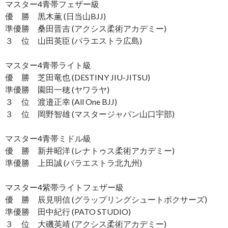
マスター4青帯フェザー級
優 勝 黒木薫 (日当山BJJ)
準優勝 桑田晋吉 (アクシス柔術アカデミー)
３ 位 山田英臣 (パラエストラ広島)
マスター4青帯ライト級
優 勝 芝田竜也 (DESTINY JIU-JITSU)
準優勝 園田一穂 (ヤワラヤ)
３ 位 渡邉正幸 (All One BJJ)
３ 位 岡野智雄 (マスタージャパン山口宇部)
マスター4青帯ミドル級
優 勝 新井昭洋 (レナトゥス柔術アカデミー)
準優勝 上田誠 (パラエストラ北九州)
マスター4紫帯ライトフェザー級
優 勝 辰見明信 (グラップリングシュートボクサーズ)
準優勝 田中紀行 (PATO STUDIO)
３ 位 大磯英靖 (アクシス柔術アカデミー)