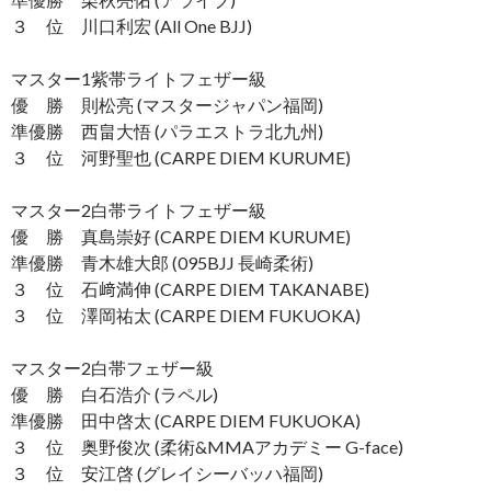
３ 位 川口利宏 (All One BJJ)
マスター1紫帯ライトフェザー級
優 勝 則松亮 (マスタージャパン福岡)
準優勝 西畠大悟 (パラエストラ北九州)
３ 位 河野聖也 (CARPE DIEM KURUME)
マスター2白帯ライトフェザー級
優 勝 真島崇好 (CARPE DIEM KURUME)
準優勝 青木雄大郎 (095BJJ 長崎柔術)
３ 位 石﨑満伸 (CARPE DIEM TAKANABE)
３ 位 澤岡祐太 (CARPE DIEM FUKUOKA)
マスター2白帯フェザー級
優 勝 白石浩介 (ラペル)
準優勝 田中啓太 (CARPE DIEM FUKUOKA)
３ 位 奥野俊次 (柔術&MMAアカデミー G-face)
３ 位 安江啓 (グレイシーバッハ福岡)