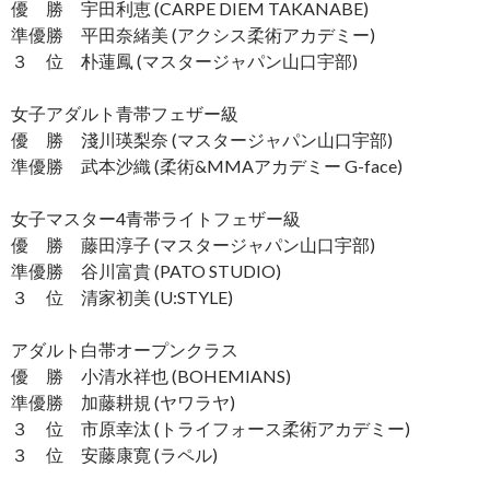
優 勝 宇田利恵 (CARPE DIEM TAKANABE)
準優勝 平田奈緒美 (アクシス柔術アカデミー)
３ 位 朴蓮鳳 (マスタージャパン山口宇部)
女子アダルト青帯フェザー級
優 勝 淺川瑛梨奈 (マスタージャパン山口宇部)
準優勝 武本沙織 (柔術&MMAアカデミー G-face)
女子マスター4青帯ライトフェザー級
優 勝 藤田淳子 (マスタージャパン山口宇部)
準優勝 谷川富貴 (PATO STUDIO)
３ 位 清家初美 (U:STYLE)
アダルト白帯オープンクラス
優 勝 小清水祥也 (BOHEMIANS)
準優勝 加藤耕規 (ヤワラヤ)
３ 位 市原幸汰 (トライフォース柔術アカデミー)
３ 位 安藤康寛 (ラペル)