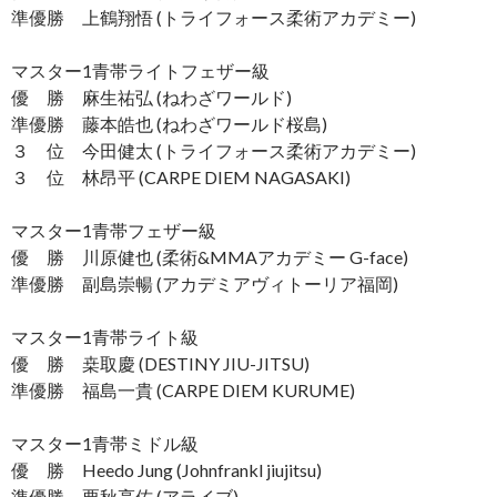
準優勝 上鶴翔悟 (トライフォース柔術アカデミー)
マスター1青帯ライトフェザー級
優 勝 麻生祐弘 (ねわざワールド)
準優勝 藤本皓也 (ねわざワールド桜島)
３ 位 今田健太 (トライフォース柔術アカデミー)
３ 位 林昂平 (CARPE DIEM NAGASAKI)
マスター1青帯フェザー級
優 勝 川原健也 (柔術&MMAアカデミー G-face)
準優勝 副島崇暢 (アカデミアヴィトーリア福岡)
マスター1青帯ライト級
優 勝 桒取慶 (DESTINY JIU-JITSU)
準優勝 福島一貴 (CARPE DIEM KURUME)
マスター1青帯ミドル級
優 勝 Heedo Jung (Johnfrankl jiujitsu)
準優勝 栗秋亮佑 (アライブ)