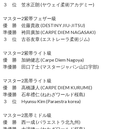
３ 位 笠水正朗 (ヤウェイ柔術アカデミー)
マスター2紫帯フェザー級
優 勝 佐藤貴政 (DESTINY JIU-JITSU)
準優勝 袴田廣加 (CARPE DIEM NAGASAKI)
３ 位 古谷友章 (エストレーラ柔術ジム)
マスター2紫帯ライト級
優 勝 加納健志 (Carpe Diem Nagoya)
準優勝 田口了士 (マスタージャパン山口宇部)
マスター2黒帯ライト級
優 勝 高橋謙人 (CARPE DIEM KURUME)
準優勝 石牟禮仁 (ねわざワールド桜島)
３ 位 Hyunsu Kim (Paraestra korea)
マスター2黒帯ミドル級
優 勝 西一成 (パラエストラ北九州)
準優勝 大濵健一 (ねわざワールド桜島)