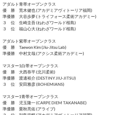
アダルト青帯オープンクラス
優 勝 荒木健也 (アカデミアヴィトーリア福岡)
準優勝 大谷歩夢 (トライフォース柔術アカデミー)
３ 位 生崎圭吾 (ねわざワールド桜島)
３ 位 福山心大 (ねわざワールド桜島)
アダルト紫帯オープンクラス
優 勝 Taewon Kim (Jiu-Jitsu Lab)
準優勝 中村文哉 (アクシス柔術アカデミー)
マスター1白帯オープンクラス
優 勝 大西恭平 (北川柔術)
準優勝 渡邊裕介 (DESTINY JIU-JITSU)
３ 位 安田雅彦 (BOHEMIANS)
マスター1青帯オープンクラス
優 勝 児玉隆一 (CARPE DIEM TAKANABE)
準優勝 栗秋亮佑 (アライブ)
３ 位 副島崇暢 (アカデミアヴィトーリア福岡)