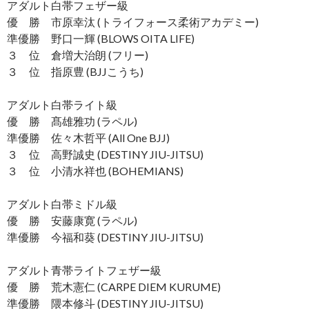
アダルト白帯フェザー級
優 勝 市原幸汰 (トライフォース柔術アカデミー)
準優勝 野口一輝 (BLOWS OITA LIFE)
３ 位 倉増大治朗 (フリー)
３ 位 指原豊 (BJJこうち)
アダルト白帯ライト級
優 勝 髙雄雅功 (ラペル)
準優勝 佐々木哲平 (All One BJJ)
３ 位 高野誠史 (DESTINY JIU-JITSU)
３ 位 小清水祥也 (BOHEMIANS)
アダルト白帯ミドル級
優 勝 安藤康寛 (ラペル)
準優勝 今福和葵 (DESTINY JIU-JITSU)
アダルト青帯ライトフェザー級
優 勝 荒木憲仁 (CARPE DIEM KURUME)
準優勝 隈本修斗 (DESTINY JIU-JITSU)