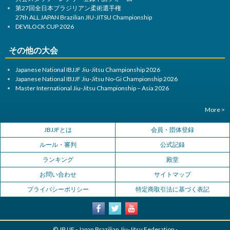
第27回全日本ブラジリアン柔術選手権
27th ALL JAPAN Brazilian JIU-JITSU Championship
DEVILOCK CUP 2026
その他の大会
Japanese National IBJJF Jiu-Jitsu Championship 2026
Japanese National IBJJF Jiu-Jitsu No-Gi Championship 2026
Master International Jiu-Jitsu Championship – Asia 2026
More >
JBJJFとは
会員・団体登録
ルール・審判
公式記録
ランキング
殿堂
お問い合わせ
サイトマップ
プライバシーポリシー
特定商取引法に基づく表記
© JBJJF - Japan Brazilian Jiu-Jitsu Federation -