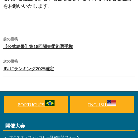
をお願いいたします。
前の投稿
投
【公式結果】第18回関東柔術選手権
稿
次の投稿
ナ
JBJJFランキング2025確定
ビ
ゲ
ー
PORTUGUÊS
ENGLISH
シ
ョ
開催大会
ン
大会スタッフ・レフリー登録申請フォーム