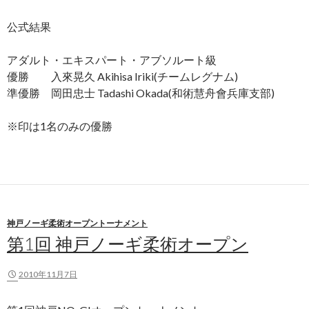
公式結果
アダルト・エキスパート・アブソルート級
優勝 入來晃久 Akihisa Iriki(チームレグナム)
準優勝 岡田忠士 Tadashi Okada(和術慧舟會兵庫支部)
※印は1名のみの優勝
神戸ノーギ柔術オープントーナメント
第1回 神戸ノーギ柔術オープン
2010年11月7日