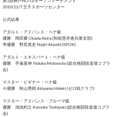
第1回神戸NO-GIオープントーナメント
2010/11/7 王子スポーツセンター
公式結果
アダルト・アドバンス・ペナ級
優勝 岡田審 Okada Akira (和術慧舟會兵庫支部)
準優勝 野尻篤史 Nojiri Atsushi (SPOK)
アダルト・エキスパート・ペナ級
優勝 手塚基伸 Teduka Motonobu (総合格闘技道場コブラ
会)
マスター・ビギナー・ペナ級
※優勝 秋山秀樹 Akiyama Hideki (ゼロ戦クラブ)
マスター・アドバンス・プルーマ級
優勝 鴻池利之 Konoike Toshiyuki (総合格闘技道場コブラ
会)