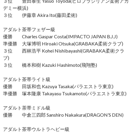
３位 豊田泰生 Yasuo Toyoda(ヒロブラジリアン柔術アカ
デミー横浜)
３位 伊藤章 Akira Ito(藤田柔術)
アダルト茶帯フェザー級
優勝 Charles Gaspar Costa(IMPACTO JAPAN B.J.J)
準優勝 大塚博明 Hiroaki Otsuka(GRABAKA柔術クラブ)
３位 西林浩平 Kohei Nishibayashi(GRABAKA柔術クラ
ブ)
３位 橋本和樹 Kazuki Hashimoto(飛翔塾)
アダルト茶帯ライト級
優勝 田坂和也 Kazuya Tasaka(パラエストラ東京)
準優勝 塚本隆康 Takayasu Tsukamoto(パラエストラ東京)
アダルト茶帯ミドル級
優勝 中倉三四郎 Sanshiro Nakakura(DRAGON’S DEN)
アダルト茶帯ウルトラヘビー級