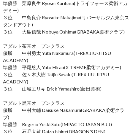
準優勝 栗原良生 Ryosei Kurihara(トライフォース柔術アカ
デミー)
３位 中島良介 Ryosuke Nakajima(リバーサルジム東京ス
タンドアウト)
３位 大島信哉 Nobuya Oshima(GRABAKA柔術クラブ)
アダルト茶帯オープンクラス
優勝 中村勇太 Yuta Nakamura(T-REX JIU-JITSU
ACADEMY)
準優勝 平尾悠人 Yuto Hirao(X-TREME柔術アカデミー)
３位 佐々木大樹 Taijiu Sasaki(T-REX JIU-JITSU
ACADEMY)
３位 山城エリキ Erick Yamashiro(藤田柔術)
アダルト黒帯オープンクラス
優勝 中村大輔 Daisuke Nakamura(GRABAKA柔術クラ
ブ)
準優勝 Rogerio Yoski Suto(IMPACTO JAPAN B.J.J)
３位 石毛大蔵 Daizo Ishige(DRAGON’S DEN)