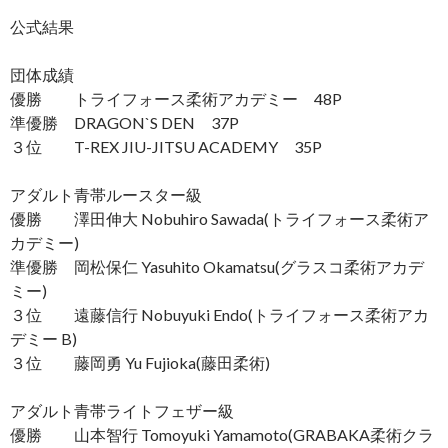
公式結果
団体成績
優勝 トライフォース柔術アカデミー 48P
準優勝 DRAGON`S DEN 37P
３位 T-REX JIU-JITSU ACADEMY 35P
アダルト青帯ルースター級
優勝 澤田伸大 Nobuhiro Sawada(トライフォース柔術ア
カデミー)
準優勝 岡松保仁 Yasuhito Okamatsu(グラスコ柔術アカデ
ミー)
３位 遠藤信行 Nobuyuki Endo(トライフォース柔術アカ
デミー B)
３位 藤岡勇 Yu Fujioka(藤田柔術)
アダルト青帯ライトフェザー級
優勝 山本智行 Tomoyuki Yamamoto(GRABAKA柔術クラ