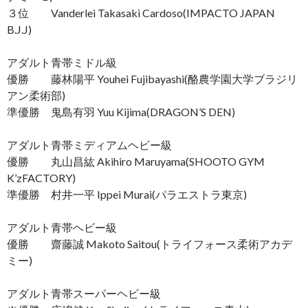
３位 Vanderlei Takasaki Cardoso(IMPACTO JAPAN
B.J.J)
アダルト青帯ミドル級
優勝 藤林陽平 Youhei Fujibayashi(酪農学園大学ブラジリ
アン柔術部)
準優勝 鬼島有羽 Yuu Kijima(DRAGON’S DEN)
アダルト青帯ミディアムヘビー級
優勝 丸山昌紘 Akihiro Maruyama(SHOOTO GYM
K’zFACTORY)
準優勝 村井一平 Ippei Murai(パラエストラ東京)
アダルト青帯ヘビー級
優勝 齋藤誠 Makoto Saitou(トライフォース柔術アカデ
ミー)
アダルト青帯スーパーヘビー級