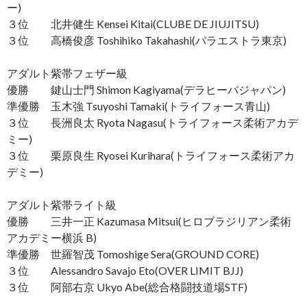
ー)
３位 北井健生 Kensei Kitai(CLUBE DE JIUJITSU)
３位 高橋俊彦 Toshihiko Takahashi(パラエストラ東京)
アダルト紫帯フェザー級
優勝 鍵山士門 Shimon Kagiyama(デラヒーバジャパン)
準優勝 玉木強 Tsuyoshi Tamaki(トライフォース青山)
３位 長洲良太 Ryota Nagasu(トライフォース柔術アカデ
ミー)
３位 栗原良生 Ryosei Kurihara(トライフォース柔術アカ
デミー)
アダルト紫帯ライト級
優勝 三井一正 Kazumasa Mitsui(ヒロブラジリアン柔術
アカデミー横浜 B)
準優勝 世羅智茂 Tomoshige Sera(GROUND CORE)
３位 Alessandro Savajo Eto(OVER LIMIT BJJ)
３位 阿部右京 Ukyo Abe(総合格闘技道場STF)