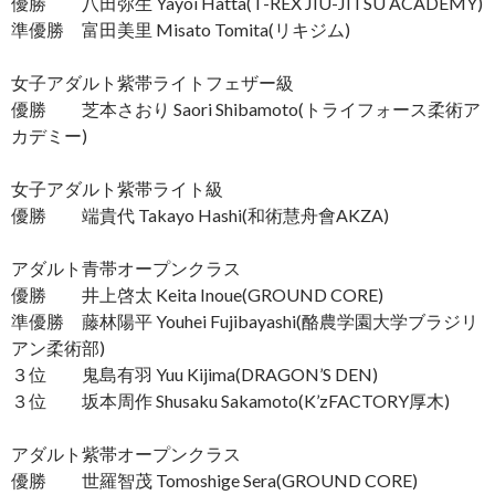
優勝 八田弥生 Yayoi Hatta(T-REX JIU-JITSU ACADEMY)
準優勝 富田美里 Misato Tomita(リキジム)
女子アダルト紫帯ライトフェザー級
優勝 芝本さおり Saori Shibamoto(トライフォース柔術ア
カデミー)
女子アダルト紫帯ライト級
優勝 端貴代 Takayo Hashi(和術慧舟會AKZA)
アダルト青帯オープンクラス
優勝 井上啓太 Keita Inoue(GROUND CORE)
準優勝 藤林陽平 Youhei Fujibayashi(酪農学園大学ブラジリ
アン柔術部)
３位 鬼島有羽 Yuu Kijima(DRAGON’S DEN)
３位 坂本周作 Shusaku Sakamoto(K’zFACTORY厚木)
アダルト紫帯オープンクラス
優勝 世羅智茂 Tomoshige Sera(GROUND CORE)