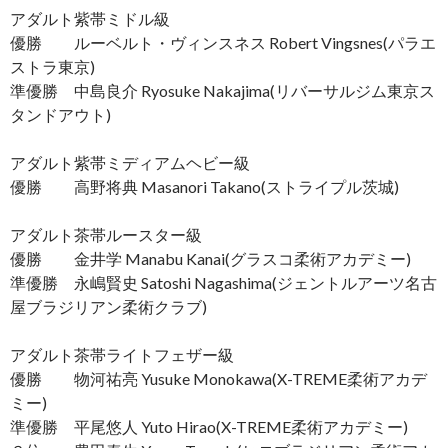
アダルト紫帯ミドル級
優勝 ルーベルト・ヴィンスネス Robert Vingsnes(パラエ
ストラ東京)
準優勝 中島良介 Ryosuke Nakajima(リバーサルジム東京ス
タンドアウト)
アダルト紫帯ミディアムヘビー級
優勝 高野将典 Masanori Takano(ストライプル茨城)
アダルト茶帯ルースター級
優勝 金井学 Manabu Kanai(グラスコ柔術アカデミー)
準優勝 永嶋賢史 Satoshi Nagashima(ジェントルアーツ名古
屋ブラジリアン柔術クラブ)
アダルト茶帯ライトフェザー級
優勝 物河祐亮 Yusuke Monokawa(X-TREME柔術アカデ
ミー)
準優勝 平尾悠人 Yuto Hirao(X-TREME柔術アカデミー)