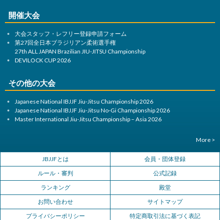
開催大会
大会スタッフ・レフリー登録申請フォーム
第27回全日本ブラジリアン柔術選手権
27th ALL JAPAN Brazilian JIU-JITSU Championship
DEVILOCK CUP 2026
その他の大会
Japanese National IBJJF Jiu-Jitsu Championship 2026
Japanese National IBJJF Jiu-Jitsu No-Gi Championship 2026
Master International Jiu-Jitsu Championship – Asia 2026
More >
JBJJFとは
会員・団体登録
ルール・審判
公式記録
ランキング
殿堂
お問い合わせ
サイトマップ
プライバシーポリシー
特定商取引法に基づく表記