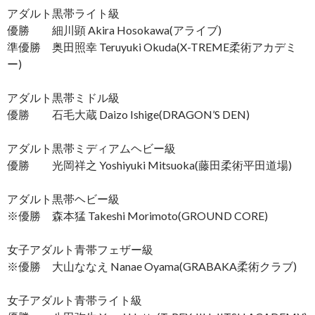
アダルト黒帯ライト級
優勝 細川顕 Akira Hosokawa(アライブ)
準優勝 奥田照幸 Teruyuki Okuda(X-TREME柔術アカデミ
ー)
アダルト黒帯ミドル級
優勝 石毛大蔵 Daizo Ishige(DRAGON’S DEN)
アダルト黒帯ミディアムヘビー級
優勝 光岡祥之 Yoshiyuki Mitsuoka(藤田柔術平田道場)
アダルト黒帯ヘビー級
※優勝 森本猛 Takeshi Morimoto(GROUND CORE)
女子アダルト青帯フェザー級
※優勝 大山ななえ Nanae Oyama(GRABAKA柔術クラブ)
女子アダルト青帯ライト級