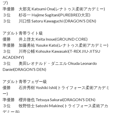
ブ)
準優勝 大那克 Katsumi Ona(レナトゥス柔術アカデミー)
３位 杉谷一 Hajime Sugitani(PUREBRED大宮)
３位 川口悟 Satoru Kawaguchi (DRAGON’S DEN)
アダルト青帯ライト級
優勝 井上啓太 Keita Inoue(GROUND CORE)
準優勝 加藤勇祐 Yusuke Kato(レナトゥス柔術アカデミー)
３位 川嵜公輔 Kohsuke Kawasaki(T-REX JIU-JITSU
ACADEMY)
３位 奥田レオナルド・ダニエル Okuda Leonardo
Daniel(DRAGON’S DEN)
アダルト青帯フェザー級
優勝 石井秀樹 Yoshiki Ishii(トライフォース柔術アカデミ
ー)
準優勝 櫻井徹也 Tetsuya Sakurai(DRAGON’S DEN)
３位 牧野悟士 Satoshi Makino(トライフォース柔術アカ
デミー B)