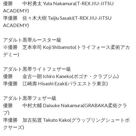
優勝 中村勇太 Yuta Nakamura(T-REX JIU-JITSU
ACADEMY)
準優勝 佐々木大樹 Taijiu Sasaki(T-REX JIU-JITSU
ACADEMY)
アダルト黒帯ルースター級
※優勝 芝本幸司 Koji Shibamoto(トライフォース柔術アカ
デミー)
アダルト黒帯ライトフェザー級
優勝 金古一朗 Ichiro Kaneko(ポゴナ・クラブジム)
準優勝 江崎壽 Hisashi Ezaki(パラエストラ東京)
アダルト黒帯フェザー級
優勝 中村大輔 Daisuke Nakamura(GRABAKA柔術クラ
ブ)
準優勝 加古拓渡 Takuto Kako(グラップリングシュートボ
クサーズ)