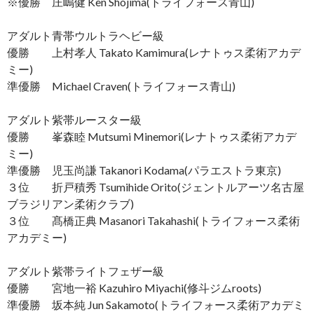
※優勝 庄嶋健 Ken Shojima(トライフォース青山)
アダルト青帯ウルトラヘビー級
優勝 上村孝人 Takato Kamimura(レナトゥス柔術アカデ
ミー)
準優勝 Michael Craven(トライフォース青山)
アダルト紫帯ルースター級
優勝 峯森睦 Mutsumi Minemori(レナトゥス柔術アカデ
ミー)
準優勝 児玉尚謙 Takanori Kodama(パラエストラ東京)
３位 折戸積秀 Tsumihide Orito(ジェントルアーツ名古屋
ブラジリアン柔術クラブ)
３位 髙橋正典 Masanori Takahashi(トライフォース柔術
アカデミー)
アダルト紫帯ライトフェザー級
優勝 宮地一裕 Kazuhiro Miyachi(修斗ジムroots)
準優勝 坂本純 Jun Sakamoto(トライフォース柔術アカデミ