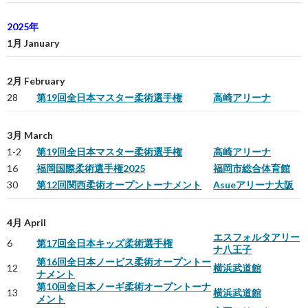
2025年
1月 January
2月 February
28
第19回全日本マスター柔術選手権
高崎アリーナ
3月 March
1-2
第19回全日本マスター柔術選手権
高崎アリーナ
16
福岡国際柔術選手権2025
福岡市総合体育館
30
第12回関西柔術オープントーナメント
Asueアリーナ大阪
4月 April
エスフォルタアリー
6
第17回全日本キッズ柔術選手権
ナ八王子
第16回全日本ノービス柔術オープントー
12
横浜武道館
ナメント
第10回全日本ノーギ柔術オープントーナ
13
横浜武道館
メント