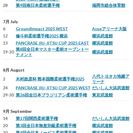
28
第9回南日本柔術選手権
福岡市総合体育館
7月 July
6
GroundImpact 2025 WEST
Asueアリーナ大阪
12
修斗杯柔術選手権2025 横浜
横浜武道館
13
PANCRASE JIU-JITSU CUP 2025 EAST
横浜武道館
第8回全日本マスター柔術オープントー
19-20
横浜武道館
ナメント
8月 August
八代トヨオカ地建ア
2
木村政彦杯 熊本国際柔術選手権2025
リーナ
24
PANCRASE JIU-JITSU CUP 2025 WEST
だいしん大浜武道館
29-30
第26回全日本ブラジリアン柔術選手権
東京武道館
9月 September
14
第17回関西柔術選手権
だいしん大浜武道館
20
第3回全日本無差別級柔術選手権
横浜武道館
20
第4回全日本ノービス柔術選手権
横浜武道館