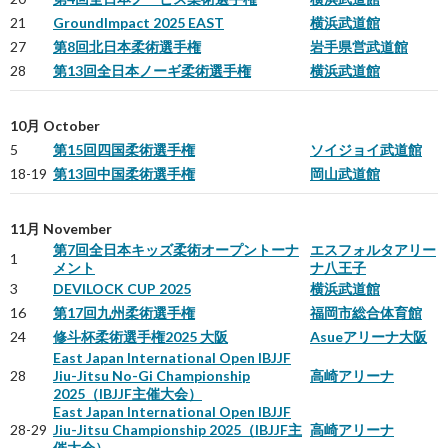
21
GroundImpact 2025 EAST
横浜武道館
27
第8回北日本柔術選手権
岩手県営武道館
28
第13回全日本ノーギ柔術選手権
横浜武道館
10月 October
5
第15回四国柔術選手権
ソイジョイ武道館
18-19
第13回中国柔術選手権
岡山武道館
11月 November
第7回全日本キッズ柔術オープントーナ
エスフォルタアリー
1
メント
ナ八王子
3
DEVILOCK CUP 2025
横浜武道館
16
第17回九州柔術選手権
福岡市総合体育館
24
修斗杯柔術選手権2025 大阪
Asueアリーナ大阪
East Japan International Open IBJJF
28
Jiu-Jitsu No-Gi Championship
高崎アリーナ
2025（IBJJF主催大会）
East Japan International Open IBJJF
28-29
Jiu-Jitsu Championship 2025（IBJJF主
高崎アリーナ
催大会）