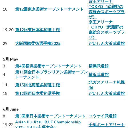
京王アリーナ
TOKYO（武蔵野の
18
第12回東京柔術オープントーナメント
森総合スポーツプラ
ザ）
京王アリーナ
TOKYO（武蔵野の
19-20
第12回東日本柔術選手権
森総合スポーツプラ
ザ）
29
大阪国際柔術選手権2025
だいしん大浜武道館
5月 May
3
第4回横浜柔術オープントーナメント
横浜武道館
第11回全日本ブラジリアン柔術オープン
4
横浜武道館
トーナメント
北ガスアリーナ札幌
11
第15回北海道柔術選手権
46
18
第12回西日本柔術選手権
だいしん大浜武道館
6月 June
8
第5回東日本柔術オープントーナメント
ユウケイ武道館
Asian Jiu-Jitsu IBJJF Championship
19-22
千葉ポートアリーナ
2025（IBJJF主催大会）