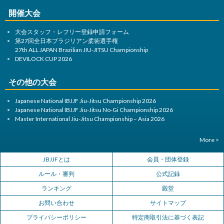
開催大会
大会スタッフ・レフリー登録申請フォーム
第27回全日本ブラジリアン柔術選手権
27th ALL JAPAN Brazilian JIU-JITSU Championship
DEVILOCK CUP 2026
その他の大会
Japanese National IBJJF Jiu-Jitsu Championship 2026
Japanese National IBJJF Jiu-Jitsu No-Gi Championship 2026
Master International Jiu-Jitsu Championship – Asia 2026
More >
JBJJFとは
会員・団体登録
ルール・審判
公式記録
ランキング
殿堂
お問い合わせ
サイトマップ
プライバシーポリシー
特定商取引法に基づく表記