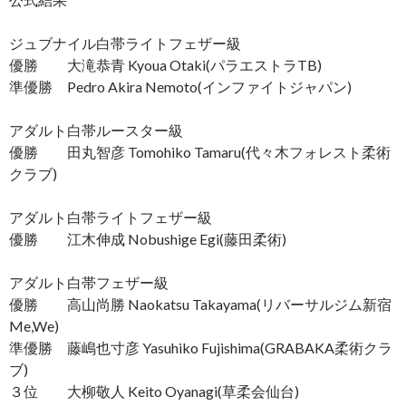
ジュブナイル白帯ライトフェザー級
優勝 大滝恭青 Kyoua Otaki(パラエストラTB)
準優勝 Pedro Akira Nemoto(インファイトジャパン)
アダルト白帯ルースター級
優勝 田丸智彦 Tomohiko Tamaru(代々木フォレスト柔術
クラブ)
アダルト白帯ライトフェザー級
優勝 江木伸成 Nobushige Egi(藤田柔術)
アダルト白帯フェザー級
優勝 高山尚勝 Naokatsu Takayama(リバーサルジム新宿
Me,We)
準優勝 藤嶋也寸彦 Yasuhiko Fujishima(GRABAKA柔術クラ
ブ)
３位 大柳敬人 Keito Oyanagi(草柔会仙台)