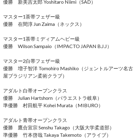
優勝 新美吉太郎 Yoshitaro Niimi（SAD）
マスター1茶帯フェザー級
優勝 在間淳 Jun Zaima（ネックス）
マスター1茶帯ミディアムヘビー級
優勝 Wilson Sampaio（IMPACTO JAPAN B.J.J）
マスター2白帯フェザー級
優勝 増子智洋 Tomohiro Mashiko（ジェントルアーツ名古
屋ブラジリアン柔術クラブ）
アダルト白帯オープンクラス
優勝 Julian Hartshorn（パラエストラ岐阜）
準優勝 村田航平 Kohei Murata（MIBURO）
アダルト青帯オープンクラス
優勝 鷹合宣宗 Senshu Takago（大阪大学柔道部）
準優勝 竹本啓哉 Takaya Takemoto（アライブ）