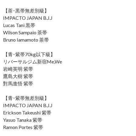
【茶･黒帯無差別級】
IMPACTO JAPAN B.J.J
Lucas Tani 黒帯
Wilson Sampaio 茶帯
Bruno Iamamoto 茶帯
【青･紫帯70kg以下級】
リバーサルジム新宿Me,We
岩崎英明 紫帯
鷹島大樹 紫帯
對馬進悟 紫帯
【青･紫帯無差別級】
IMPACTO JAPAN B.J.J
Erickson Takeushi 紫帯
Yasuo Tanaka 紫帯
Ramon Portes 紫帯