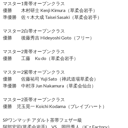
マスター1青帯オープンクラス
優勝 木村研士 Kenji Kimura（草柔会岩手）
準優勝 佐々木大成 Taisei Sasaki（草柔会岩手）
マスター2白帯オープンクラス
優勝 後藤秀吉 Hideyoshi Goto（フリー）
マスター2青帯オープンクラス
優勝 工藤 Ku do（草柔会岩手）
マスター2紫帯オープンクラス
優勝 佐藤祐司 Yuji Sato（禅武道場草柔会）
準優勝 中村淳 Jun Nakamura（草柔会仙台）
マスター2茶帯オープンクラス
優勝 児玉晃一 Koichi Kodama（ブレイブハート）
SPワンマッチ アダルト茶帯フェザー級
阿部宏司(草柔会岩手) VS 岡田秀人（K`z Factory）