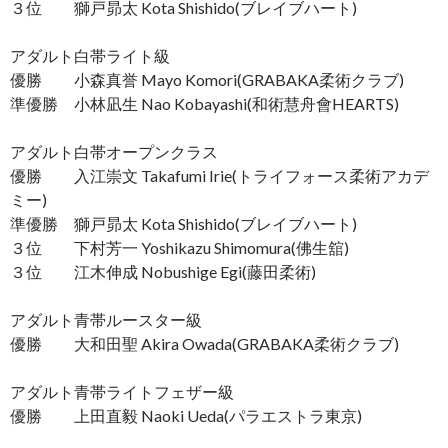
３位 獅戸昴太 Kota Shishido(ブレイブハート)
アダルト白帯ライト級
優勝 小森真誉 Mayo Komori(GRABAKA柔術クラブ)
準優勝 小林凪生 Nao Kobayashi(和術慧舟會HEARTS)
アダルト白帯オープンクラス
優勝 入江崇文 Takafumi Irie(トライフォース柔術アカデ
ミー)
準優勝 獅戸昴太 Kota Shishido(ブレイブハート)
３位 下村芳一 Yoshikazu Shimomura(佛生舘)
３位 江木伸成 Nobushige Egi(藤田柔術)
アダルト青帯ルースター級
優勝 大和田聖 Akira Owada(GRABAKA柔術クラブ)
アダルト青帯ライトフェザー級
優勝 上田直毅 Naoki Ueda(パラエストラ東京)