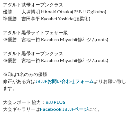
アダルト茶帯オープンクラス
優勝 大塚博明 Hiroaki Otsuka(PSBJJ Ogikubo)
準優勝 吉田享平 Kyouhei Yoshida(頂柔術)
アダルト黒帯ライトフェザー級
※優勝 宮地一裕 Kazuhiro Miyachi(修斗ジムroots)
アダルト黒帯オープンクラス
※優勝 宮地一裕 Kazuhiro Miyachi(修斗ジムroots)
※印は1名のみの優勝
修正がある方は
JBJJFお問い合わせフォーム
よりお願い致し
ます。
大会レポート 協力：
BJJ PLUS
大会ギャラリーは
Facebook JBJJFページ
にて。