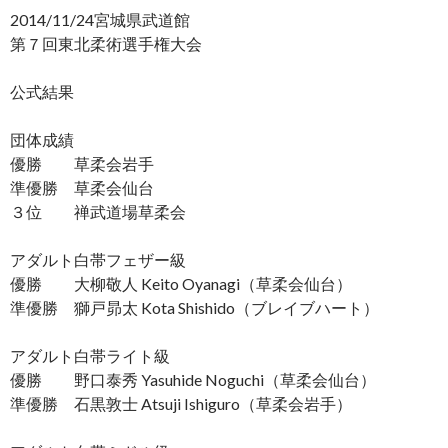
2014/11/24宮城県武道館
第７回東北柔術選手権大会
公式結果
団体成績
優勝 草柔会岩手
準優勝 草柔会仙台
３位 禅武道場草柔会
アダルト白帯フェザー級
優勝 大柳敬人 Keito Oyanagi（草柔会仙台）
準優勝 獅戸昴太 Kota Shishido（ブレイブハート）
アダルト白帯ライト級
優勝 野口泰秀 Yasuhide Noguchi（草柔会仙台）
準優勝 石黒敦士 Atsuji Ishiguro（草柔会岩手）