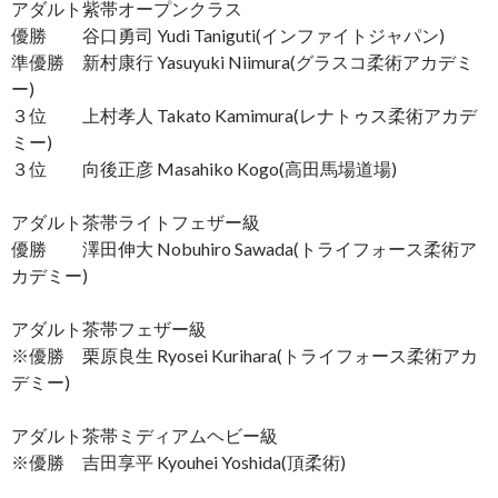
アダルト紫帯オープンクラス
優勝 谷口勇司 Yudi Taniguti(インファイトジャパン)
準優勝 新村康行 Yasuyuki Niimura(グラスコ柔術アカデミ
ー)
３位 上村孝人 Takato Kamimura(レナトゥス柔術アカデ
ミー)
３位 向後正彦 Masahiko Kogo(高田馬場道場)
アダルト茶帯ライトフェザー級
優勝 澤田伸大 Nobuhiro Sawada(トライフォース柔術ア
カデミー)
アダルト茶帯フェザー級
※優勝 栗原良生 Ryosei Kurihara(トライフォース柔術アカ
デミー)
アダルト茶帯ミディアムヘビー級
※優勝 吉田享平 Kyouhei Yoshida(頂柔術)