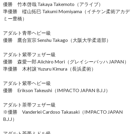
優勝 竹本啓哉 Takaya Takemoto（アライブ）
準優勝 樅山拓巳 Takumi Momiyama（イチケン柔術アカデ
ミー豊橋）
アダルト青帯ヘビー級
優勝 鷹合宣宗 Senshu Takago（大阪大学柔道部）
アダルト紫帯フェザー級
優勝 森愛一郎 Aiichiro Mori（グレイシーバッハ JAPAN）
準優勝 木村譲 Yuzuru Kimura（長浜柔術）
アダルト紫帯ヘビー級
優勝 Erikson Takeushi（IMPACTO JAPAN B.J.J）
アダルト茶帯フェザー級
※優勝 Vanderlei Cardoso Takasaki（IMPACTO JAPAN
B.J.J）
アダルト茶帯ミドル級