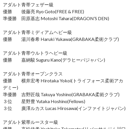
アダルト青帯フェザー級
優勝 後藤亮 Ryo Goto(FREE & FREE)
準優勝 田原基志 Motoshi Tahara(DRAGON’S DEN)
アダルト青帯ミディアムヘビー級
優勝 湯川春希 Haruki Yukawa(GRABAKA柔術クラブ)
アダルト青帯ウルトラヘビー級
優勝 嘉納駿 Suguru Kano(デラヒーバジャパン)
アダルト青帯オープンクラス
優勝 横井宏考 Hirotaka Yokoi(トライフォース柔術アカ
デミー)
準優勝 吉野匠哉 Takuya Yoshino(GRABAKA柔術クラブ)
３位 星野豊 Yutaka Hoshino(Fellows)
３位 廣澤ルカス Lucas Hirosawa(インファイトジャパン)
アダルト紫帯ルースター級
優勝 高松佳孝 Yoshitaka Takamatsu(リバーサルジム川口