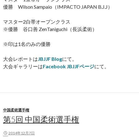
優勝 Wilson Sampaio（IMPACTO JAPAN B.J.J）
マスター2白帯オープンクラス
※優勝 谷口善 ZenTaniguchi（長浜柔術）
※印は1名のみの優勝
大会レポートは
JBJJF Blog
にて。
大会ギャラリーは
Facebook JBJJFページ
にて。
中国柔術選手権
第5回 中国柔術選手権
2014年12月7日