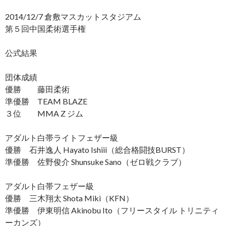
2014/12/7 倉敷マスカットスタジアム
第５回中国柔術選手権
公式結果
団体成績
優勝 藤田柔術
準優勝 TEAM BLAZE
３位 MMA Z ジム
アダルト白帯ライトフェザー級
優勝 石井逸人 Hayato Ishiii（総合格闘技BURST）
準優勝 佐野俊介 Shunsuke Sano（ゼロ戦クラブ）
アダルト白帯フェザー級
優勝 三木翔太 Shota Miki（KFN）
準優勝 伊東明信 Akinobu Ito（フリースタイル トリニティ
ーカンズ）