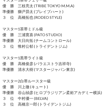
優 勝 三枝亮太 (TRIBE TOKYO M.M.A)
準優勝 獅戸昴太 (ブレイブハート)
３ 位 高橋拓也 (RODEO STYLE)
マスター1茶帯ミドル級
優 勝 三浦寛喜 (PATO STUDIO)
準優勝 大日向拓 (チームコントロール)
３ 位 惟村公郁 (トライデントジム)
マスター1黒帯ライト級
優 勝 高橋俊彦 (パラエストラ吉祥寺)
準優勝 清水大樹 (マスタージャパン東京)
マスター2白帯ルースター級
優 勝 川上徹 (キュート)
準優勝 谷山禎彦 (ヒロブラジリアン柔術アカデミー横浜)
３ 位 中村優一 (BELVA)
３ 位 高橋京一郎 (トライデントジム)