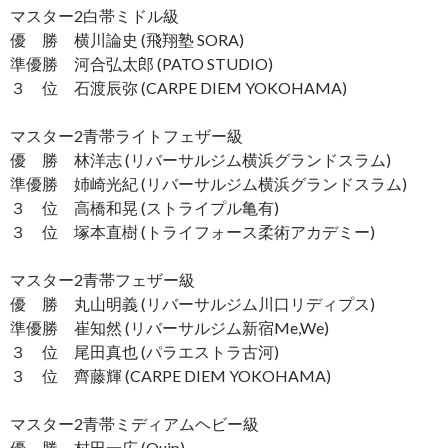
マスター2白帯ミドル級
優 勝 横川論史 (飛翔塾 SORA)
準優勝 河合弘太郎 (PATO STUDIO)
３ 位 石渡辰弥 (CARPE DIEM YOKOHAMA)
マスター2青帯ライトフェザー級
優 勝 林洋志 (リバーサルジム横浜グランドスラム)
準優勝 姉崎光紀 (リバーサルジム横浜グランドスラム)
３ 位 高橋和晃 (ストライプル亀有)
３ 位 塚本直樹 (トライフォース柔術アカデミー)
マスター2青帯フェザー級
優 勝 丸山明義 (リバーサルジム川口リディプス)
準優勝 崔知然 (リバーサルジム新宿Me,We)
３ 位 尾田真也 (パラエストラ古河)
３ 位 齊藤輝 (CARPE DIEM YOKOHAMA)
マスター2青帯ミディアムヘビー級
優 勝 村田一広 (Quip)