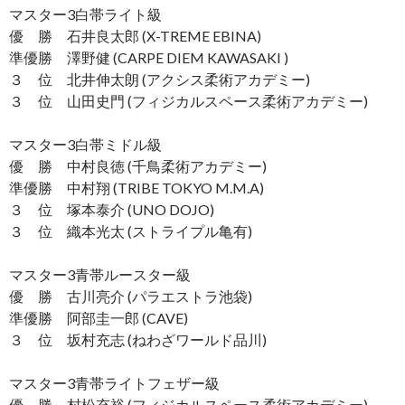
マスター3白帯ライト級
優 勝 石井良太郎 (X-TREME EBINA)
準優勝 澤野健 (CARPE DIEM KAWASAKI )
３ 位 北井伸太朗 (アクシス柔術アカデミー)
３ 位 山田史門 (フィジカルスペース柔術アカデミー)
マスター3白帯ミドル級
優 勝 中村良徳 (千鳥柔術アカデミー)
準優勝 中村翔 (TRIBE TOKYO M.M.A)
３ 位 塚本泰介 (UNO DOJO)
３ 位 織本光太 (ストライプル亀有)
マスター3青帯ルースター級
優 勝 古川亮介 (パラエストラ池袋)
準優勝 阿部圭一郎 (CAVE)
３ 位 坂村充志 (ねわざワールド品川)
マスター3青帯ライトフェザー級
優 勝 村松充裕 (フィジカルスペース柔術アカデミー)