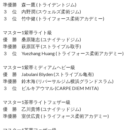
準優勝 森一鷹 (トライデントジム)
３ 位 内野潤 (スウェルズ柔術ジム)
３ 位 竹中健 (トライフォース柔術アカデミー)
マスター1紫帯ライト級
優 勝 桑原隆志 (ユナイテッドジム)
準優勝 萩原匡平 (ストライプル取手)
３ 位 Yuezhang Huang (トライフォース柔術アカデミー)
マスター1紫帯ミディアムヘビー級
優 勝 Jabulani Blyden (ストライプル亀有)
準優勝 鈴木海 (リバーサルジム横浜グランドスラム)
３ 位 ビルキアウマル (CARPE DIEM MITA)
マスター1茶帯ライトフェザー級
優 勝 乙川貴博 (ユナイテッドジム)
準優勝 室伏広貴 (トライフォース柔術アカデミー)
マスター1茶帯フェザー級