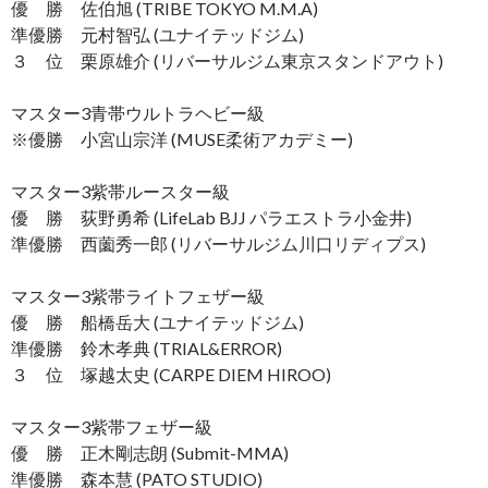
優 勝 佐伯旭 (TRIBE TOKYO M.M.A)
準優勝 元村智弘 (ユナイテッドジム)
３ 位 栗原雄介 (リバーサルジム東京スタンドアウト)
マスター3青帯ウルトラヘビー級
※優勝 小宮山宗洋 (MUSE柔術アカデミー)
マスター3紫帯ルースター級
優 勝 荻野勇希 (LifeLab BJJ パラエストラ小金井)
準優勝 西薗秀一郎 (リバーサルジム川口リディプス)
マスター3紫帯ライトフェザー級
優 勝 船橋岳大 (ユナイテッドジム)
準優勝 鈴木孝典 (TRIAL&ERROR)
３ 位 塚越太史 (CARPE DIEM HIROO)
マスター3紫帯フェザー級
優 勝 正木剛志朗 (Submit-MMA)
準優勝 森本慧 (PATO STUDIO)