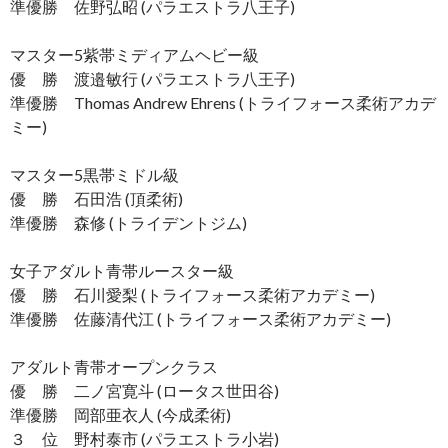
準優勝 佐野弘昭 (パラエストラ八王子)
マスター5紫帯ミディアムヘビー級
優 勝 渡邉敏行 (パラエストラ八王子)
準優勝 Thomas Andrew Ehrens (トライフォース柔術アカデ
ミー)
マスター5黒帯ミドル級
優 勝 石田浩 (頂柔術)
準優勝 森修 (トライデントジム)
女子アダルト青帯ルースター級
優 勝 石川愛梨 (トライフォース柔術アカデミー)
準優勝 佐藤清代江 (トライフォース柔術アカデミー)
アダルト青帯オープンクラス
優 勝 二ノ宮寛斗 (ロータス世田谷)
準優勝 岡部亜衣人 (今成柔術)
３ 位 野村泰市 (パラエストラ小岩)