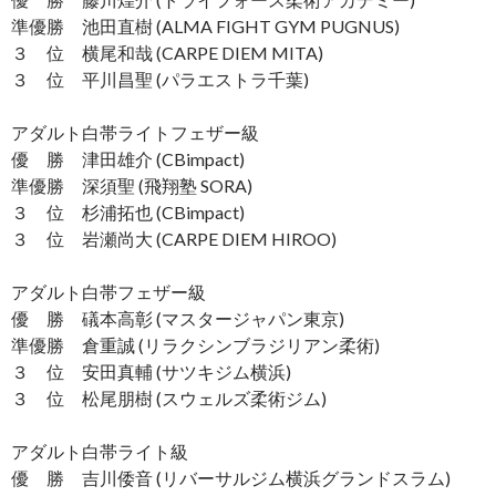
準優勝 池田直樹 (ALMA FIGHT GYM PUGNUS)
３ 位 横尾和哉 (CARPE DIEM MITA)
３ 位 平川昌聖 (パラエストラ千葉)
アダルト白帯ライトフェザー級
優 勝 津田雄介 (CBimpact)
準優勝 深須聖 (飛翔塾 SORA)
３ 位 杉浦拓也 (CBimpact)
３ 位 岩瀬尚大 (CARPE DIEM HIROO)
アダルト白帯フェザー級
優 勝 礒本高彰 (マスタージャパン東京)
準優勝 倉重誠 (リラクシンブラジリアン柔術)
３ 位 安田真輔 (サツキジム横浜)
３ 位 松尾朋樹 (スウェルズ柔術ジム)
アダルト白帯ライト級
優 勝 吉川倭音 (リバーサルジム横浜グランドスラム)