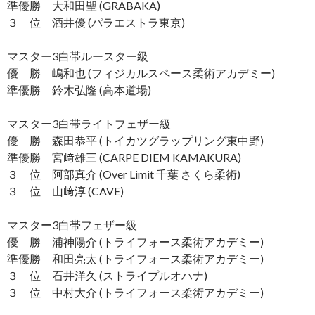
準優勝 大和田聖 (GRABAKA)
３ 位 酒井優 (パラエストラ東京)
マスター3白帯ルースター級
優 勝 嶋和也 (フィジカルスペース柔術アカデミー)
準優勝 鈴木弘隆 (高本道場)
マスター3白帯ライトフェザー級
優 勝 森田恭平 (トイカツグラップリング東中野)
準優勝 宮﨑雄三 (CARPE DIEM KAMAKURA)
３ 位 阿部真介 (Over Limit 千葉 さくら柔術)
３ 位 山﨑淳 (CAVE)
マスター3白帯フェザー級
優 勝 浦神陽介 (トライフォース柔術アカデミー)
準優勝 和田亮太 (トライフォース柔術アカデミー)
３ 位 石井洋久 (ストライプルオハナ)
３ 位 中村大介 (トライフォース柔術アカデミー)