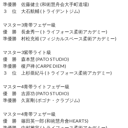
準優勝 佐藤健士 (和術慧舟会大手町道場)
３ 位 大石航輔 (トライデントジム)
マスター3青帯フェザー級
優 勝 長倉秀一 (トライフォース柔術アカデミー)
準優勝 村松充裕 (フィジカルスペース柔術アカデミー)
マスター3紫帯ライト級
優 勝 森本慧 (PATO STUDIO)
準優勝 榎戸禅 (CARPE DIEM)
３ 位 上杉亜紀斗 (トライフォース柔術アカデミー)
マスター4青帯ライトフェザー級
優 勝 吉原功 (PATO STUDIO)
準優勝 久富剛 (ポゴナ・クラブジム)
マスター4青帯フェザー級
優 勝 篠田英一郎 (和術慧舟會HEARTS)
準優勝 中村雅宣 (トライフォース柔術アカデミー)