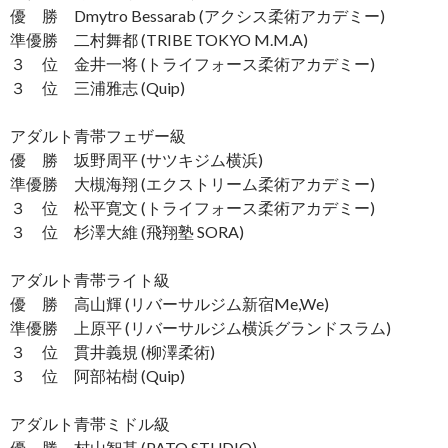
優 勝 Dmytro Bessarab (アクシス柔術アカデミー)
準優勝 二村舞都 (TRIBE TOKYO M.M.A)
３ 位 金井一将 (トライフォース柔術アカデミー)
３ 位 三浦雅志 (Quip)
アダルト青帯フェザー級
優 勝 坂野周平 (サツキジム横浜)
準優勝 大槻海翔 (エクストリーム柔術アカデミー)
３ 位 松平寛文 (トライフォース柔術アカデミー)
３ 位 杉澤大維 (飛翔塾 SORA)
アダルト青帯ライト級
優 勝 高山輝 (リバーサルジム新宿Me,We)
準優勝 上原平 (リバーサルジム横浜グランドスラム)
３ 位 貫井義規 (柳澤柔術)
３ 位 阿部祐樹 (Quip)
アダルト青帯ミドル級
優 勝 村山智基 (PATO STUDIO)