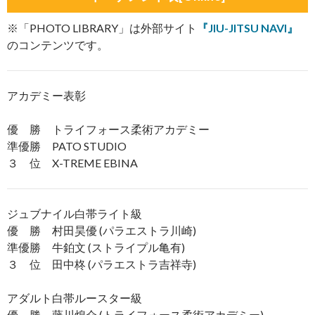
※「PHOTO LIBRARY」は外部サイト
『JIU-JITSU NAVI』
のコンテンツです。
アカデミー表彰
優 勝 トライフォース柔術アカデミー
準優勝 PATO STUDIO
３ 位 X-TREME EBINA
ジュブナイル白帯ライト級
優 勝 村田昊優 (パラエストラ川崎)
準優勝 牛鉑文 (ストライプル亀有)
３ 位 田中柊 (パラエストラ吉祥寺)
アダルト白帯ルースター級
優 勝 藤川煌介 (トライフォース柔術アカデミー)