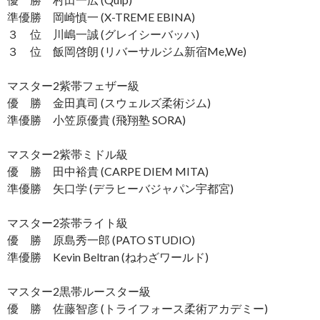
準優勝 岡崎慎一 (X-TREME EBINA)
３ 位 川嶋一誠 (グレイシーバッハ)
３ 位 飯岡啓朗 (リバーサルジム新宿Me,We)
マスター2紫帯フェザー級
優 勝 金田真司 (スウェルズ柔術ジム)
準優勝 小笠原優貴 (飛翔塾 SORA)
マスター2紫帯ミドル級
優 勝 田中裕貴 (CARPE DIEM MITA)
準優勝 矢口学 (デラヒーバジャパン宇都宮)
マスター2茶帯ライト級
優 勝 原島秀一郎 (PATO STUDIO)
準優勝 Kevin Beltran (ねわざワールド)
マスター2黒帯ルースター級
優 勝 佐藤智彦 (トライフォース柔術アカデミー)