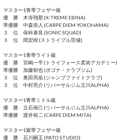
マスター1青帯フェザー級
優 勝 木寺翔那 (X-TREME EBINA)
準優勝 中森崇人 (CARPE DIEM YOKOHAMA)
３ 位 保科泰良 (SONIC SQUAD)
３ 位 岡宏樹 (ストライプル茨城)
マスター1青帯ライト級
優 勝 宮嶋一平 (トライフォース柔術アカデミー)
準優勝 加藤郁也 (ポゴナ・クラブジム)
３ 位 奥田亮佑 (ジャンプファイトクラブ)
３ 位 中村亮介 (リバーサルジム立川ALPHA)
マスター1青帯ミドル級
優 勝 立石侑己 (リバーサルジム立川ALPHA)
準優勝 渡井裕二 (CARPE DIEM MITA)
マスター1紫帯フェザー級
優 勝 石川嗣王 (PATO STUDIO)