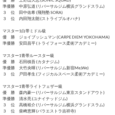
準優勝 中原弘道 (リバーサルジム横浜グランドスラム)
３ 位 田中佑希 (飛翔塾 SORA)
３ 位 内田翔太朗 (ストライプルオハナ)
マスター1白帯ミドル級
優 勝 ジョイブッシュマン (CARPE DIEM YOKOHAMA)
準優勝 安田昌平 (トライフォース柔術アカデミー)
マスター1青帯ルースター級
優 勝 石田槙吾 (カタナジム)
準優勝 大竹央暉 (リバーサルジム新宿Me,We)
３ 位 戸田孝生 (フィジカルスペース柔術アカデミー)
マスター1青帯ライトフェザー級
優 勝 森内豪一 (リバーサルジム東京スタンドアウト)
準優勝 清水亮 (ユナイテッドジム)
３ 位 高橋裕介 (リバーサルジム横浜グランドスラム)
３ 位 柴﨑恵輝 (パラエストラ吉祥寺)