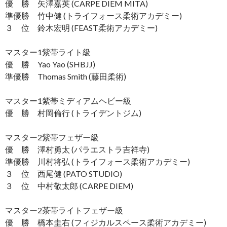
優 勝 矢澤嘉英 (CARPE DIEM MITA)
準優勝 竹中健 (トライフォース柔術アカデミー)
３ 位 鈴木宏明 (FEAST柔術アカデミー)
マスター1紫帯ライト級
優 勝 Yao Yao (SHBJJ)
準優勝 Thomas Smith (藤田柔術)
マスター1紫帯ミディアムヘビー級
優 勝 村岡倫行 (トライデントジム)
マスター2紫帯フェザー級
優 勝 澤村勇太 (パラエストラ吉祥寺)
準優勝 川村将弘 (トライフォース柔術アカデミー)
３ 位 西尾健 (PATO STUDIO)
３ 位 中村敬太郎 (CARPE DIEM)
マスター2茶帯ライトフェザー級
優 勝 橋本圭右 (フィジカルスペース柔術アカデミー)