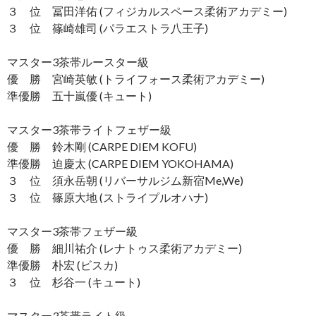
３ 位 冨田洋佑 (フィジカルスペース柔術アカデミー)
３ 位 篠崎雄司 (パラエストラ八王子)
マスター3茶帯ルースター級
優 勝 宮崎英敏 (トライフォース柔術アカデミー)
準優勝 五十嵐優 (キュート)
マスター3茶帯ライトフェザー級
優 勝 鈴木剛 (CARPE DIEM KOFU)
準優勝 迫慶太 (CARPE DIEM YOKOHAMA)
３ 位 須永岳朝 (リバーサルジム新宿Me,We)
３ 位 篠原大地 (ストライプルオハナ)
マスター3茶帯フェザー級
優 勝 細川祐介 (レナトゥス柔術アカデミー)
準優勝 朴宏 (ビスカ)
３ 位 杉谷一 (キュート)
マスター3茶帯ライト級