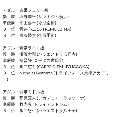
アダルト青帯フェザー級
優 勝 坂野周平 (サツキジム横浜)
準優勝 平山嘉一 (今成柔術)
３ 位 青井心二 (X-TREME EBINA)
３ 位 齋藤楼貴 (今成柔術)
アダルト青帯ライト級
優 勝 権藤大剛 (パラエストラ吉祥寺)
準優勝 柳晋登 (ロータス世田谷)
３ 位 川口空吾 (CARPE DIEM JIYUGAOKA)
３ 位 Nicholas Beltrame (トライフォース柔術アカデミ
ー)
アダルト青帯ミドル級
優 勝 髙橋直人 (アカデミア・ラッソーナ)
準優勝 竹内豊 (トライデントジム)
３ 位 永井悠生 (パラエストラ八王子)