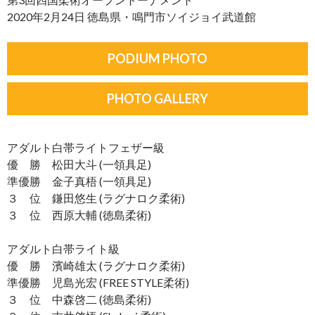
2020年2月24日 徳島県・鳴門市ソイジョイ武道館
PODIUM PHOTO
PHOTO GALLERY
アダルト白帯ライトフェザー級
優 勝 松田大斗 (一領具足)
準優勝 金子真梧 (一領具足)
３ 位 鎌田悠生 (ラグナロク柔術)
３ 位 西原大輔 (徳島柔術)
アダルト白帯ライト級
優 勝 濱崎雄太 (ラグナロク柔術)
準優勝 児島光宏 (FREE STYLE柔術)
３ 位 中森啓二 (徳島柔術)