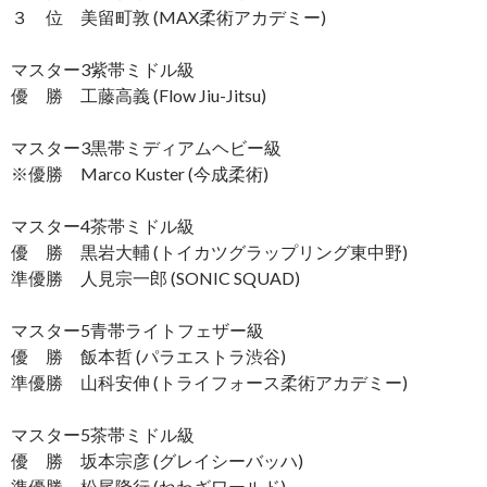
３ 位 美留町敦 (MAX柔術アカデミー)
マスター3紫帯ミドル級
優 勝 工藤高義 (Flow Jiu-Jitsu)
マスター3黒帯ミディアムヘビー級
※優勝 Marco Kuster (今成柔術)
マスター4茶帯ミドル級
優 勝 黒岩大輔 (トイカツグラップリング東中野)
準優勝 人見宗一郎 (SONIC SQUAD)
マスター5青帯ライトフェザー級
優 勝 飯本哲 (パラエストラ渋谷)
準優勝 山科安伸 (トライフォース柔術アカデミー)
マスター5茶帯ミドル級
優 勝 坂本宗彦 (グレイシーバッハ)
準優勝 松尾隆行 (ねわざワールド)