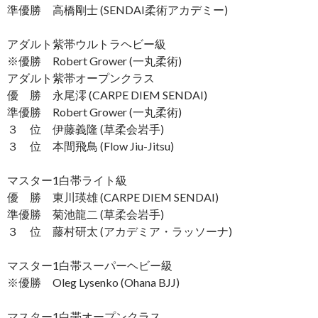
準優勝 高橋剛士 (SENDAI柔術アカデミー)
アダルト紫帯ウルトラヘビー級
※優勝 Robert Grower (一丸柔術)
アダルト紫帯オープンクラス
優 勝 永尾澪 (CARPE DIEM SENDAI)
準優勝 Robert Grower (一丸柔術)
３ 位 伊藤義隆 (草柔会岩手)
３ 位 本間飛鳥 (Flow Jiu-Jitsu)
マスター1白帯ライト級
優 勝 東川瑛雄 (CARPE DIEM SENDAI)
準優勝 菊池龍二 (草柔会岩手)
３ 位 藤村研太 (アカデミア・ラッソーナ)
マスター1白帯スーパーヘビー級
※優勝 Oleg Lysenko (Ohana BJJ)
マスター1白帯オープンクラス