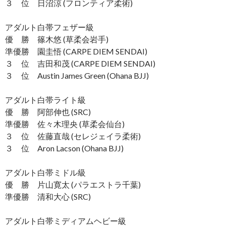
３ 位 日沼涼 (フロンティア柔術)
アダルト白帯フェザー級
優 勝 篠木悠 (草柔会岩手)
準優勝 園圭悟 (CARPE DIEM SENDAI)
３ 位 吉田和茂 (CARPE DIEM SENDAI)
３ 位 Austin James Green (Ohana BJJ)
アダルト白帯ライト級
優 勝 阿部伸也 (SRC)
準優勝 佐々木理央 (草柔会仙台)
３ 位 佐藤直哉 (セレジェイラ柔術)
３ 位 Aron Lacson (Ohana BJJ)
アダルト白帯ミドル級
優 勝 片山寛太 (パラエストラ千葉)
準優勝 清和大心 (SRC)
アダルト白帯ミディアムヘビー級