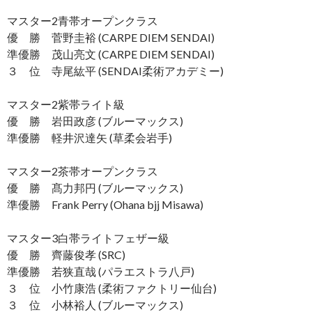
マスター2青帯オープンクラス
優 勝 菅野圭裕 (CARPE DIEM SENDAI)
準優勝 茂山亮文 (CARPE DIEM SENDAI)
３ 位 寺尾紘平 (SENDAI柔術アカデミー)
マスター2紫帯ライト級
優 勝 岩田政彦 (ブルーマックス)
準優勝 軽井沢達矢 (草柔会岩手)
マスター2茶帯オープンクラス
優 勝 髙力邦円 (ブルーマックス)
準優勝 Frank Perry (Ohana bjj Misawa)
マスター3白帯ライトフェザー級
優 勝 齊藤俊孝 (SRC)
準優勝 若狭直哉 (パラエストラ八戸)
３ 位 小竹康浩 (柔術ファクトリー仙台)
３ 位 小林裕人 (ブルーマックス)