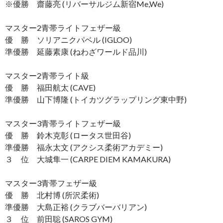
※優勝 齋藤亮 (リバーサルジム新宿Me,We)
マスター2青帯ライトフェザー級
優 勝 ソリアニクパベル (IGLOO)
準優勝 延藤素康 (ねわざワールド品川)
マスター2青帯ライト級
優 勝 福田航太 (CAVE)
準優勝 山下博隆 (トイカツグラップリング東中野)
マスター3青帯ライトフェザー級
優 勝 鈴木克彰 (ロータス世田谷)
準優勝 福永太文 (アクシス柔術アカデミー)
３ 位 大城隼一 (CARPE DIEM KAMAKURA)
マスター3青帯フェザー級
優 勝 北村博 (所沢柔術)
準優勝 大島正裕 (クラブバーバリアン)
３ 位 前田聡 (SAROS GYM)