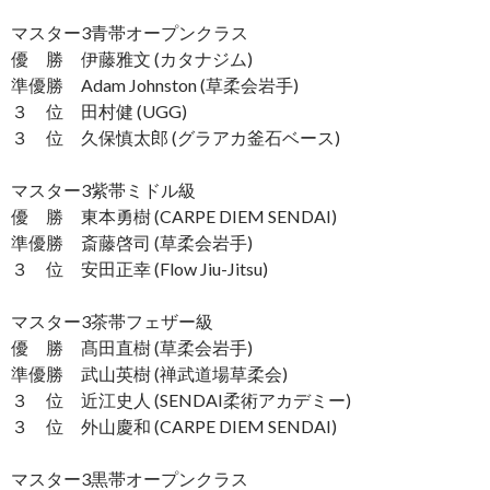
マスター3青帯オープンクラス
優 勝 伊藤雅文 (カタナジム)
準優勝 Adam Johnston (草柔会岩手)
３ 位 田村健 (UGG)
３ 位 久保慎太郎 (グラアカ釜石ベース)
マスター3紫帯ミドル級
優 勝 東本勇樹 (CARPE DIEM SENDAI)
準優勝 斎藤啓司 (草柔会岩手)
３ 位 安田正幸 (Flow Jiu-Jitsu)
マスター3茶帯フェザー級
優 勝 髙田直樹 (草柔会岩手)
準優勝 武山英樹 (禅武道場草柔会)
３ 位 近江史人 (SENDAI柔術アカデミー)
３ 位 外山慶和 (CARPE DIEM SENDAI)
マスター3黒帯オープンクラス