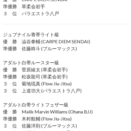
準優勝 草柔会岩手
３ 位 パラエストラ八戸
ジュブナイル青帯ライト級
優 勝 澁谷拳輔 (CARPE DIEM SENDAI)
準優勝 佐藤柊斗 (ブルーマックス)
アダルト白帯ルースター級
優 勝 菅原綾太 (草柔会岩手)
準優勝 松坂龍司 (草柔会岩手)
３ 位 菊地琉真 (Flow Jiu-Jitsu)
３ 位 上道功大 (パラエストラ八戸)
アダルト白帯ライトフェザー級
優 勝 Malik Marvin Williams (Ohana BJJ)
準優勝 木村航輔 (Flow Jiu-Jitsu)
３ 位 佐藤洋則 (ブルーマックス)