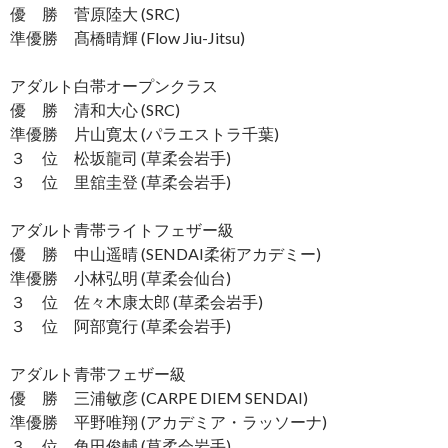
優 勝 菅原陸大 (SRC)
準優勝 髙橋晴輝 (Flow Jiu-Jitsu)
アダルト白帯オープンクラス
優 勝 清和大心 (SRC)
準優勝 片山寛太 (パラエストラ千葉)
３ 位 松坂龍司 (草柔会岩手)
３ 位 里舘圭登 (草柔会岩手)
アダルト青帯ライトフェザー級
優 勝 中山遥晴 (SENDAI柔術アカデミー)
準優勝 小林弘明 (草柔会仙台)
３ 位 佐々木康太郎 (草柔会岩手)
３ 位 阿部寛行 (草柔会岩手)
アダルト青帯フェザー級
優 勝 三浦敏彦 (CARPE DIEM SENDAI)
準優勝 平野唯翔 (アカデミア・ラッソーナ)
３ 位 角田俊輔 (草柔会岩手)