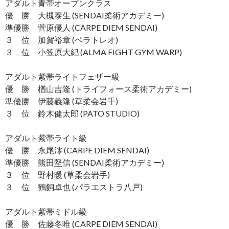
アダルト青帯オープンクラス
優 勝 大槻泰生 (SENDAI柔術アカデミー)
準優勝 菅原優人 (CARPE DIEM SENDAI)
３ 位 加賀裕章 (ベラトレオ)
３ 位 小笠原大紀 (ALMA FIGHT GYM WARP)
アダルト紫帯ライトフェザー級
優 勝 楢山吉隆 (トライフォース柔術アカデミー)
準優勝 伊藤義隆 (草柔会岩手)
３ 位 鈴木健太郎 (PATO STUDIO)
アダルト紫帯ライト級
優 勝 永尾澪 (CARPE DIEM SENDAI)
準優勝 熊田堅信 (SENDAI柔術アカデミー)
３ 位 野村暖 (草柔会岩手)
３ 位 鶴飼卓也 (パラエストラ八戸)
アダルト紫帯ミドル級
優 勝 佐藤冬唯 (CARPE DIEM SENDAI)