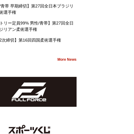
/青帯 早期締切】第27回全日本ブラジリ
術選手権
トリー定員99% 男性/青帯】第27回全日
ジリアン柔術選手権
2次締切】第16回四国柔術選手権
More News