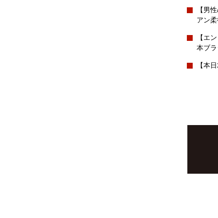
【男性
アン柔
【エン
本ブラ
【本日