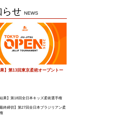
知らせ
NEWS
果】第13回東京柔術オープントー
結果】第18回全日本キッズ柔術選手権
最終締切】第27回全日本ブラジリアン柔
権