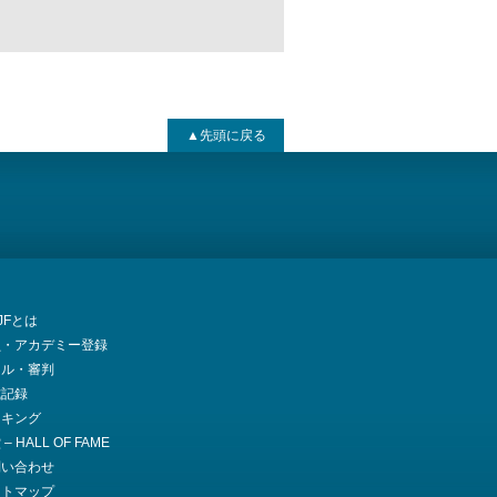
▲先頭に戻る
JJFとは
員・アカデミー登録
ール・審判
式記録
ンキング
– HALL OF FAME
問い合わせ
イトマップ