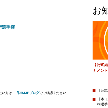
お
術選手権
【公式結
ナメント
【公式
たい方は、
旧JBJJFブログ
でご確認ください。
【本日
術選手