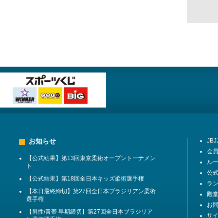
お知らせ
JB
会
【公式結果】第13回東京柔術オープントーナメン
ル
ト
公
【公式結果】第18回全日本キッズ柔術選手権
ラ
【本日最終締切】第27回全日本ブラジリアン柔術
殿堂 
選手権
お
【男性/青帯 早期締切】第27回全日本ブラジリア
サ