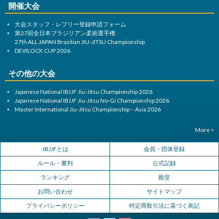
開催大会
大会スタッフ・レフリー登録申請フォーム
第27回全日本ブラジリアン柔術選手権
27th ALL JAPAN Brazilian JIU-JITSU Championship
DEVILOCK CUP 2026
その他の大会
Japanese National IBJJF Jiu-Jitsu Championship 2026
Japanese National IBJJF Jiu-Jitsu No-Gi Championship 2026
Master International Jiu-Jitsu Championship – Asia 2026
More >
JBJJFとは
会員・団体登録
ルール・審判
公式記録
ランキング
殿堂
お問い合わせ
サイトマップ
プライバシーポリシー
特定商取引法に基づく表記