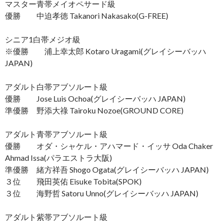
マスター青帯メイオペサード級
優勝 中迫孝徳 Takanori Nakasako(G-FREE)
シニア1白帯メジオ級
※優勝 浦上幸太郎 Kotaro Uragami(グレイシーバッハ
JAPAN)
アダルト白帯アブソルート級
優勝 Jose Luis Ochoa(グレイシーバッハ JAPAN)
準優勝 野添大祿 Tairoku Nozoe(GROUND CORE)
アダルト青帯アブソルート級
優勝 オダ・シャケル・アハマード・イッサ Oda Chaker
Ahmad Issa(パラエストラ大阪)
準優勝 緒方祥吾 Shogo Ogata(グレイシーバッハ JAPAN)
３位 飛田英佑 Eisuke Tobita(SPOK)
３位 海野哲 Satoru Unno(グレイシーバッハ JAPAN)
アダルト紫帯アブソルート級