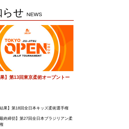
知らせ
NEWS
果】第13回東京柔術オープントー
結果】第18回全日本キッズ柔術選手権
最終締切】第27回全日本ブラジリアン柔
権