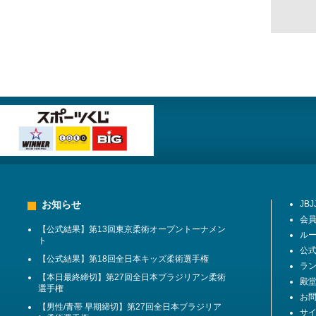
お知らせ
JB
会
【公式結果】第13回東京柔術オープントーナメン
ル
ト
公
【公式結果】第18回全日本キッズ柔術選手権
ラ
【本日最終締切】第27回全日本ブラジリアン柔術
殿堂 
選手権
お
【男性/青帯 早期締切】第27回全日本ブラジリア
サ