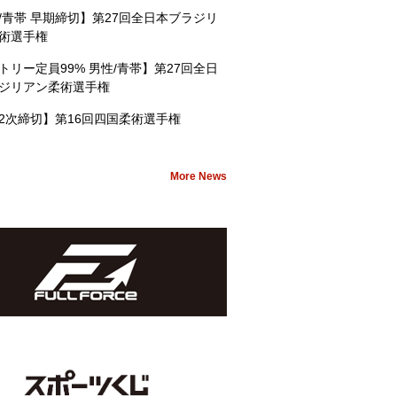
/青帯 早期締切】第27回全日本ブラジリ
術選手権
トリー定員99% 男性/青帯】第27回全日
ジリアン柔術選手権
2次締切】第16回四国柔術選手権
More News