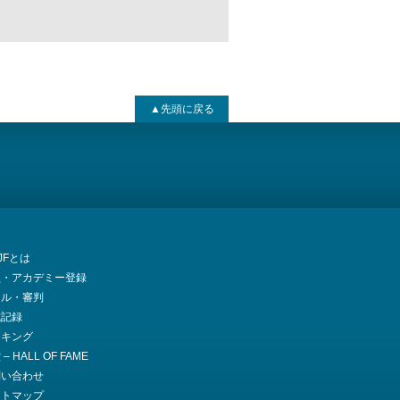
▲先頭に戻る
JJFとは
員・アカデミー登録
ール・審判
式記録
ンキング
– HALL OF FAME
問い合わせ
イトマップ