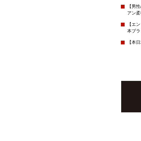
【男性
アン柔
【エン
本ブラ
【本日