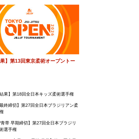
果】第13回東京柔術オープントー
結果】第18回全日本キッズ柔術選手権
最終締切】第27回全日本ブラジリアン柔
権
/青帯 早期締切】第27回全日本ブラジリ
術選手権