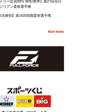
トリー定員99% 男性/青帯】第27回全日
ジリアン柔術選手権
2次締切】第16回四国柔術選手権
More News