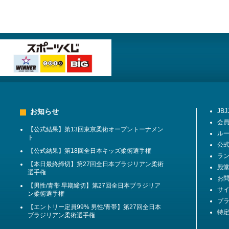
お知らせ
JB
会
【公式結果】第13回東京柔術オープントーナメン
ル
ト
公
【公式結果】第18回全日本キッズ柔術選手権
ラ
【本日最終締切】第27回全日本ブラジリアン柔術
殿堂 
選手権
お
【男性/青帯 早期締切】第27回全日本ブラジリア
サ
ン柔術選手権
プ
【エントリー定員99% 男性/青帯】第27回全日本
特
ブラジリアン柔術選手権