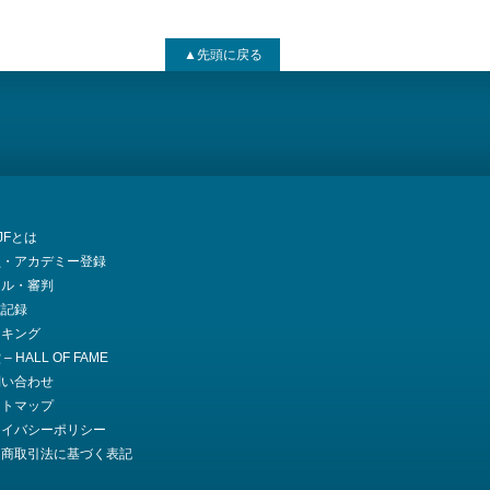
▲先頭に戻る
JJFとは
員・アカデミー登録
ール・審判
式記録
ンキング
– HALL OF FAME
問い合わせ
イトマップ
ライバシーポリシー
定商取引法に基づく表記