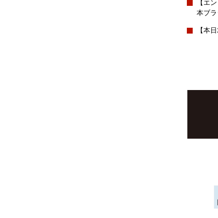
【エン
本ブラ
【本日