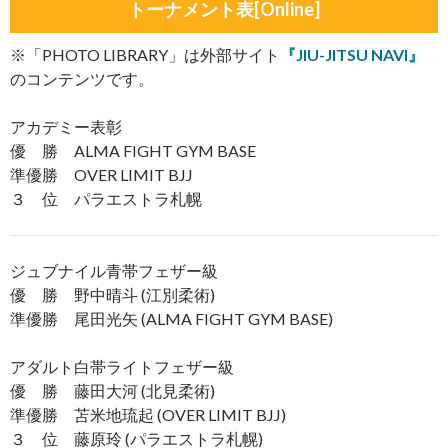
トーナメント表[Online]
※「PHOTO LIBRARY」は外部サイト
『JIU-JITSU NAVI』
のコンテンツです。
アカデミー表彰
優 勝 ALMA FIGHT GYM BASE
準優勝 OVER LIMIT BJJ
３ 位 パラエストラ札幌
ジュブナイル青帯フェザー級
優 勝 野中晴斗 (江別柔術)
準優勝 尾田光矢 (ALMA FIGHT GYM BASE)
アダルト白帯ライトフェザー級
優 勝 藤田大河 (北見柔術)
準優勝 苫米地琉起 (OVER LIMIT BJJ)
３ 位 藤原玲 (パラエストラ札幌)