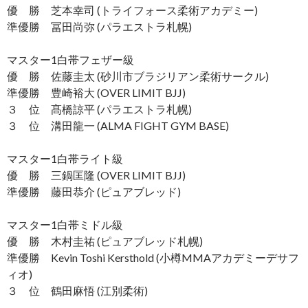
優 勝 芝本幸司 (トライフォース柔術アカデミー)
準優勝 冨田尚弥 (パラエストラ札幌)
マスター1白帯フェザー級
優 勝 佐藤圭太 (砂川市ブラジリアン柔術サークル)
準優勝 豊崎裕大 (OVER LIMIT BJJ)
３ 位 髙橋諒平 (パラエストラ札幌)
３ 位 溝田龍一 (ALMA FIGHT GYM BASE)
マスター1白帯ライト級
優 勝 三鍋匡隆 (OVER LIMIT BJJ)
準優勝 藤田恭介 (ピュアブレッド)
マスター1白帯ミドル級
優 勝 木村圭祐 (ピュアブレッド札幌)
準優勝 Kevin Toshi Kersthold (小樽MMAアカデミーデサフ
ィオ)
３ 位 鶴田麻悟 (江別柔術)