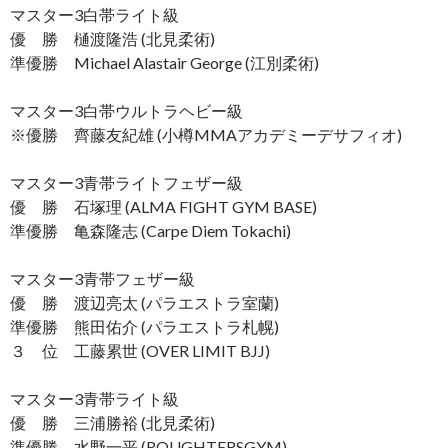
マスター3白帯ライト級
優 勝 樋渡隆浩 (北見柔術)
準優勝 Michael Alastair George (江別柔術)
マスター3白帯ウルトラヘビー級
※優勝 齊藤友紀雄 (小樽MMAアカデミーデサフィオ)
マスター3青帯ライトフェザー級
優 勝 石塚理 (ALMA FIGHT GYM BASE)
準優勝 亀森隆志 (Carpe Diem Tokachi)
マスター3青帯フェザー級
優 勝 渡辺亮太 (パラエストラ室蘭)
準優勝 熊田佑介 (パラエストラ札幌)
３ 位 工藤累世 (OVER LIMIT BJJ)
マスター3青帯ライト級
優 勝 三浦勝裕 (北見柔術)
準優勝 水野一平 (ROUGHTERSGYM)