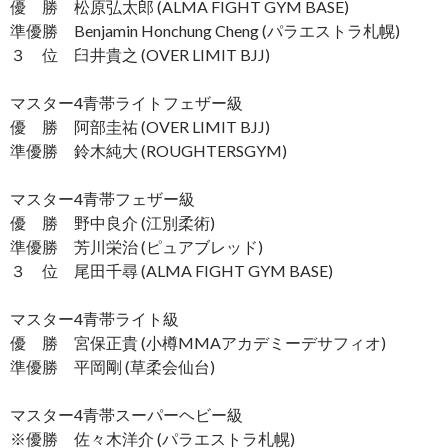
優 勝 松原弘太郎 (ALMA FIGHT GYM BASE)
準優勝 Benjamin Honchung Cheng (パラエストラ札幌)
３ 位 臼井貴之 (OVER LIMIT BJJ)
マスター4青帯ライトフェザー級
優 勝 阿部圭祐 (OVER LIMIT BJJ)
準優勝 鈴木純大 (ROUGHTERSGYM)
マスター4青帯フェザー級
優 勝 野中良介 (江別柔術)
準優勝 芳川栄治 (ピュアブレッド)
３ 位 尾田千尋 (ALMA FIGHT GYM BASE)
マスター4青帯ライト級
優 勝 宮保正貴 (小樽MMAアカデミーデサフィオ)
準優勝 平岡剛 (草柔会仙台)
マスター4青帯スーパーヘビー級
※優勝 佐々木洋介 (パラエストラ札幌)