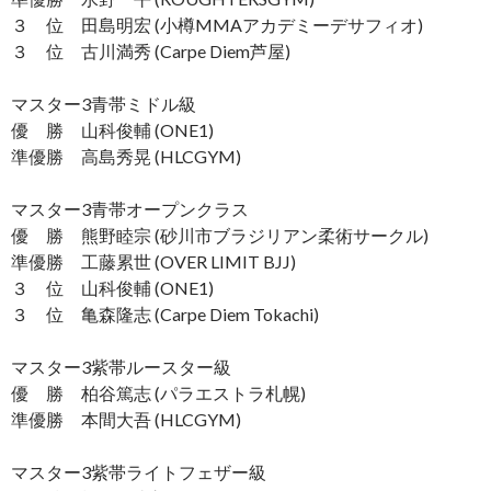
３ 位 田島明宏 (小樽MMAアカデミーデサフィオ)
３ 位 古川満秀 (Carpe Diem芦屋)
マスター3青帯ミドル級
優 勝 山科俊輔 (ONE1)
準優勝 高島秀晃 (HLCGYM)
マスター3青帯オープンクラス
優 勝 熊野睦宗 (砂川市ブラジリアン柔術サークル)
準優勝 工藤累世 (OVER LIMIT BJJ)
３ 位 山科俊輔 (ONE1)
３ 位 亀森隆志 (Carpe Diem Tokachi)
マスター3紫帯ルースター級
優 勝 柏谷篤志 (パラエストラ札幌)
準優勝 本間大吾 (HLCGYM)
マスター3紫帯ライトフェザー級