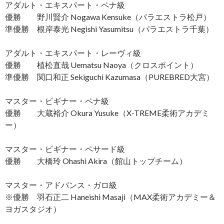
アダルト・エキスパート・ペナ級
優勝 野川賢介 Nogawa Kensuke（パラエストラ松戸）
準優勝 根岸泰光 Negishi Yasumitsu（パラエストラ千葉）
アダルト・エキスパート・レーヴィ級
優勝 植松直哉 Uematsu Naoya（クロスポイント）
準優勝 関口和正 Sekiguchi Kazumasa（PUREBRED大宮）
マスター・ビギナー・ペナ級
優勝 大蔵裕介 Okura Yusuke（X-TREME柔術アカデミ
ー）
マスター・ビギナー・ペサード級
優勝 大橋玲 Ohashi Akira（館山トップチーム）
マスター・アドバンス・ガロ級
※優勝 羽石正二 Haneishi Masaji（MAX柔術アカデミー＆
ヨガスタジオ）