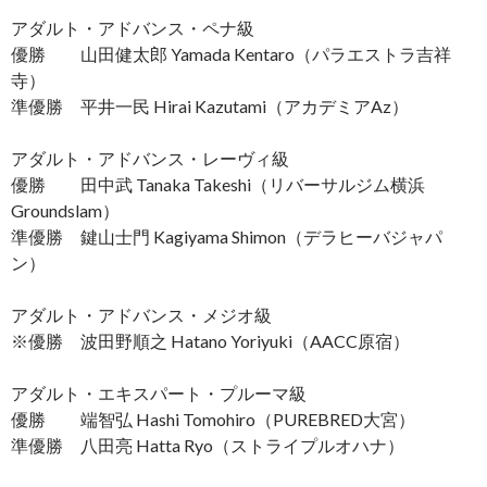
アダルト・アドバンス・ペナ級
優勝 山田健太郎 Yamada Kentaro（パラエストラ吉祥
寺）
準優勝 平井一民 Hirai Kazutami（アカデミアAz）
アダルト・アドバンス・レーヴィ級
優勝 田中武 Tanaka Takeshi（リバーサルジム横浜
Groundslam）
準優勝 鍵山士門 Kagiyama Shimon（デラヒーバジャパ
ン）
アダルト・アドバンス・メジオ級
※優勝 波田野順之 Hatano Yoriyuki（AACC原宿）
アダルト・エキスパート・プルーマ級
優勝 端智弘 Hashi Tomohiro（PUREBRED大宮）
準優勝 八田亮 Hatta Ryo（ストライプルオハナ）