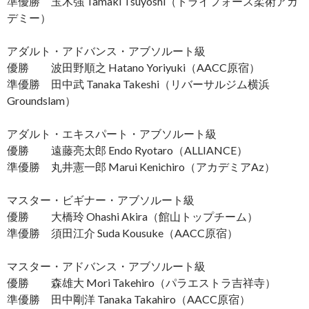
準優勝 玉木強 Tamaki Tsuyoshi（トライフォース柔術アカ
デミー）
アダルト・アドバンス・アブソルート級
優勝 波田野順之 Hatano Yoriyuki（AACC原宿）
準優勝 田中武 Tanaka Takeshi（リバーサルジム横浜
Groundslam）
アダルト・エキスパート・アブソルート級
優勝 遠藤亮太郎 Endo Ryotaro（ALLIANCE）
準優勝 丸井憲一郎 Marui Kenichiro（アカデミアAz）
マスター・ビギナー・アブソルート級
優勝 大橋玲 Ohashi Akira（館山トップチーム）
準優勝 須田江介 Suda Kousuke（AACC原宿）
マスター・アドバンス・アブソルート級
優勝 森雄大 Mori Takehiro（パラエストラ吉祥寺）
準優勝 田中剛洋 Tanaka Takahiro（AACC原宿）