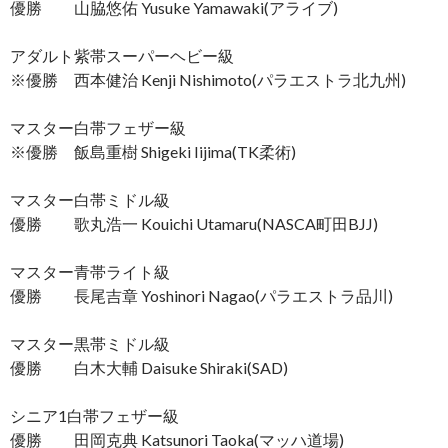
優勝 山脇悠佑 Yusuke Yamawaki(アライブ)
アダルト紫帯スーパーヘビー級
※優勝 西本健治 Kenji Nishimoto(パラエストラ北九州)
マスター白帯フェザー級
※優勝 飯島重樹 Shigeki Iijima(TK柔術)
マスター白帯ミドル級
優勝 歌丸浩一 Kouichi Utamaru(NASCA町田BJJ)
マスター青帯ライト級
優勝 長尾吉章 Yoshinori Nagao(パラエストラ品川)
マスター黒帯ミドル級
優勝 白木大輔 Daisuke Shiraki(SAD)
シニア1白帯フェザー級
優勝 田岡克典 Katsunori Taoka(マッハ道場)