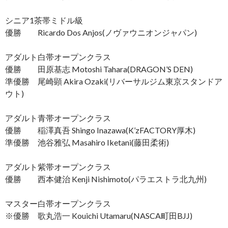
シニア1茶帯ミドル級
優勝 Ricardo Dos Anjos(ノヴァウニオンジャパン)
アダルト白帯オープンクラス
優勝 田原基志 Motoshi Tahara(DRAGON’S DEN)
準優勝 尾崎顕 Akira Ozaki(リバーサルジム東京スタンドア
ウト)
アダルト青帯オープンクラス
優勝 稲澤真吾 Shingo Inazawa(K’zFACTORY厚木)
準優勝 池谷雅弘 Masahiro Iketani(藤田柔術)
アダルト紫帯オープンクラス
優勝 西本健治 Kenji Nishimoto(パラエストラ北九州)
マスター白帯オープンクラス
※優勝 歌丸浩一 Kouichi Utamaru(NASCA町田BJJ)