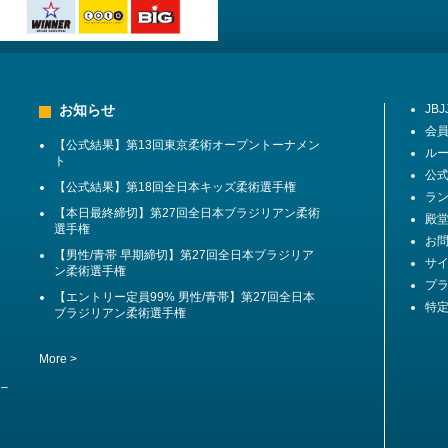
お知らせ
JB
会
【公式結果】第13回東京柔術オープントーナメン
ル
ト
公
【公式結果】第18回全日本キッズ柔術選手権
ラ
【本日最終締切】第27回全日本ブラジリアン柔術
殿堂 
選手権
お
【男性/青帯 早期締切】第27回全日本ブラジリア
サ
ン柔術選手権
プ
【エントリー定員99% 男性/青帯】第27回全日本
特
ブラジリアン柔術選手権
More >
 –