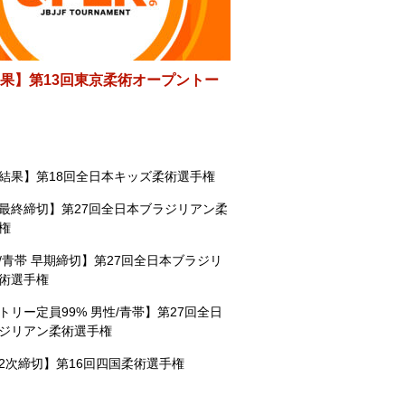
果】第13回東京柔術オープントー
結果】第18回全日本キッズ柔術選手権
最終締切】第27回全日本ブラジリアン柔
権
/青帯 早期締切】第27回全日本ブラジリ
術選手権
トリー定員99% 男性/青帯】第27回全日
ジリアン柔術選手権
2次締切】第16回四国柔術選手権