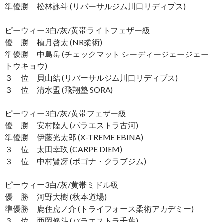
準優勝 松林詠斗 (リバーサルジム川口リディプス)
ピーウィー3白/灰/黄帯ライトフェザー級
優 勝 植月啓太 (NR柔術)
準優勝 中島岳 (チェックマット シーディージェージェー
トウキョウ)
３ 位 貝山結 (リバーサルジム川口リディプス)
３ 位 清水盟 (飛翔塾 SORA)
ピーウィー3白/灰/黄帯フェザー級
優 勝 安村陸人 (パラエストラ古河)
準優勝 伊藤光太郎 (X-TREME EBINA)
３ 位 太田幸玖 (CARPE DIEM)
３ 位 中村賢冴 (ポゴナ・クラブジム)
ピーウィー3白/灰/黄帯ミドル級
優 勝 河野大樹 (秋本道場)
準優勝 鹿住虎ノ介 (トライフォース柔術アカデミー)
３ 位 西岡修斗 (パラエストラ千葉)