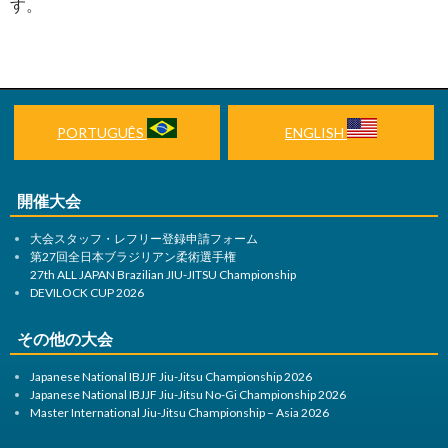
す。
PORTUGUÊS
ENGLISH
開催大会
大会スタッフ・レフリー登録申請フォーム
第27回全日本ブラジリアン柔術選手権
27th ALL JAPAN Brazilian JIU-JITSU Championship
DEVILOCK CUP 2026
その他の大会
Japanese National IBJJF Jiu-Jitsu Championship 2026
Japanese National IBJJF Jiu-Jitsu No-Gi Championship 2026
Master International Jiu-Jitsu Championship – Asia 2026