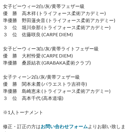
女子ピーウィー2白/灰/黄帯フェザー級
優 勝 高木祥 (トライフォース柔術アカデミー)
準優勝 野田蓮央音 (トライフォース柔術アカデミー)
３ 位 堀川奈那 (トライフォース柔術アカデミー)
３ 位 佐藤咲良 (CARPE DIEM)
女子ピーウィー3白/灰/黄帯ライトフェザー級
優 勝 大村怜愛 (CARPE DIEM)
準優勝 桑原結衣 (GRABAKA柔術クラブ)
女子ティーン2白/灰/黄帯フェザー級
優 勝 関本未麓 (パラエストラ吉祥寺)
準優勝 島崎恵未 (トライフォース柔術アカデミー)
３ 位 高本千代 (高本道場)
※1人トーナメント
修正・訂正の方は
お問い合わせフォーム
よりお願い致しま