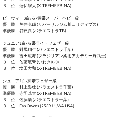
３ 位 蓮仏耀太 (X-TREME EBINA)
ピーウィー3白/灰/黄帯スーパーヘビー級
優 勝 笠井克輝 (リバーサルジム川口リディプス)
準優勝 谷颯真 (パラエストラTB)
ジュニア1白/灰帯ライトフェザー級
優 勝 對馬翔生 (パラエストラ千葉)
準優勝 吉田琉海 (ブラジリアン柔術アカデミー野武士)
３ 位 佐藤琉青 (いわきK-3)
３ 位 塩田大和 (X-TREME EBINA)
ジュニア1白/灰帯フェザー級
優 勝 村上樂壮 (パラエストラ千葉)
準優勝 寺司晄大 (X-TREME EBINA)
３ 位 佐藤樂 (パラエストラ千葉)
３ 位 Ean Owens (253BJJ , WA USA)