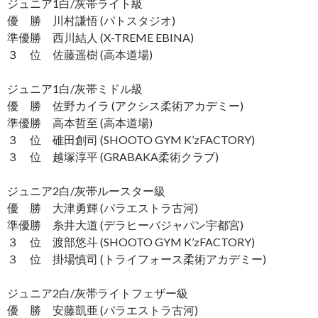
ジュニア1白/灰帯ライト級
優 勝 川村謙悟 (パトスタジオ)
準優勝 西川結人 (X-TREME EBINA)
３ 位 佐藤遥樹 (高本道場)
ジュニア1白/灰帯ミドル級
優 勝 佐野カイラ (アクシス柔術アカデミー)
準優勝 高本哲至 (高本道場)
３ 位 碓田創司 (SHOOTO GYM K’zFACTORY)
３ 位 越塚淳平 (GRABAKA柔術クラブ)
ジュニア2白/灰帯ルースター級
優 勝 大津勇輝 (パラエストラ古河)
準優勝 糸井大道 (デラヒーバジャパン宇都宮)
３ 位 渡部悠斗 (SHOOTO GYM K’zFACTORY)
３ 位 掛場慎司 (トライフォース柔術アカデミー)
ジュニア2白/灰帯ライトフェザー級
優 勝 安藤凱亜 (パラエストラ古河)