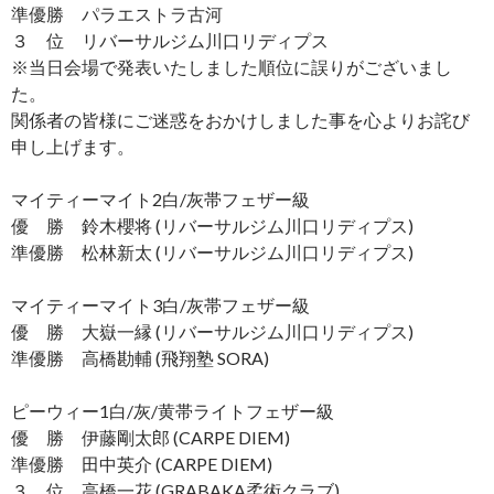
準優勝 パラエストラ古河
３ 位 リバーサルジム川口リディプス
※当日会場で発表いたしました順位に誤りがございまし
た。
関係者の皆様にご迷惑をおかけしました事を心よりお詫び
申し上げます。
マイティーマイト2白/灰帯フェザー級
優 勝 鈴木櫻将 (リバーサルジム川口リディプス)
準優勝 松林新太 (リバーサルジム川口リディプス)
マイティーマイト3白/灰帯フェザー級
優 勝 大嶽一縁 (リバーサルジム川口リディプス)
準優勝 高橋勘輔 (飛翔塾 SORA)
ピーウィー1白/灰/黄帯ライトフェザー級
優 勝 伊藤剛太郎 (CARPE DIEM)
準優勝 田中英介 (CARPE DIEM)
３ 位 高橋一花 (GRABAKA柔術クラブ)