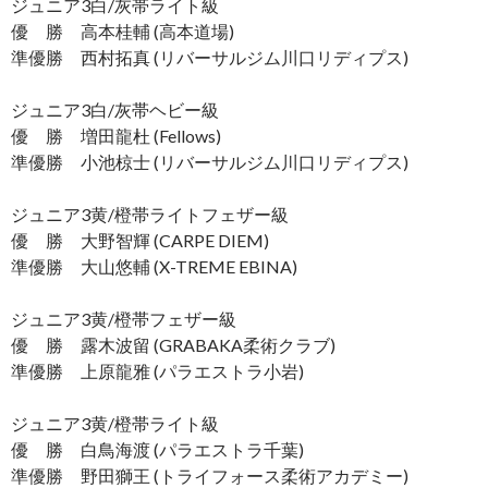
ジュニア3白/灰帯ライト級
優 勝 高本桂輔 (高本道場)
準優勝 西村拓真 (リバーサルジム川口リディプス)
ジュニア3白/灰帯ヘビー級
優 勝 増田龍杜 (Fellows)
準優勝 小池椋士 (リバーサルジム川口リディプス)
ジュニア3黄/橙帯ライトフェザー級
優 勝 大野智輝 (CARPE DIEM)
準優勝 大山悠輔 (X-TREME EBINA)
ジュニア3黄/橙帯フェザー級
優 勝 露木波留 (GRABAKA柔術クラブ)
準優勝 上原龍雅 (パラエストラ小岩)
ジュニア3黄/橙帯ライト級
優 勝 白鳥海渡 (パラエストラ千葉)
準優勝 野田獅王 (トライフォース柔術アカデミー)