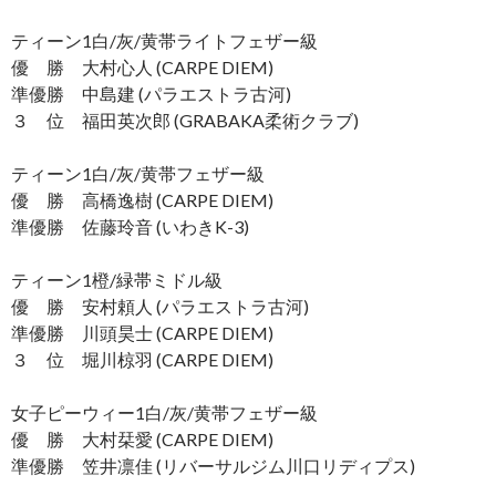
ティーン1白/灰/黄帯ライトフェザー級
優 勝 大村心人 (CARPE DIEM)
準優勝 中島建 (パラエストラ古河)
３ 位 福田英次郎 (GRABAKA柔術クラブ)
ティーン1白/灰/黄帯フェザー級
優 勝 高橋逸樹 (CARPE DIEM)
準優勝 佐藤玲音 (いわきK-3)
ティーン1橙/緑帯ミドル級
優 勝 安村頼人 (パラエストラ古河)
準優勝 川頭昊士 (CARPE DIEM)
３ 位 堀川椋羽 (CARPE DIEM)
女子ピーウィー1白/灰/黄帯フェザー級
優 勝 大村栞愛 (CARPE DIEM)
準優勝 笠井凛佳 (リバーサルジム川口リディプス)