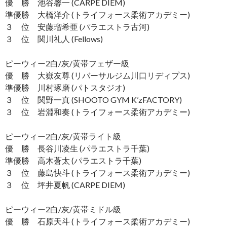
優 勝 池谷馨一 (CARPE DIEM)
準優勝 大橋洋介 (トライフォース柔術アカデミー)
３ 位 安藤瑠希亜 (パラエストラ古河)
３ 位 関川礼人 (Fellows)
ピーウィー2白/灰/黄帯フェザー級
優 勝 大嶽友尊 (リバーサルジム川口リディプス)
準優勝 川村琢磨 (パトスタジオ)
３ 位 関野一真 (SHOOTO GYM K’zFACTORY)
３ 位 岩淵和奏 (トライフォース柔術アカデミー)
ピーウィー2白/灰/黄帯ライト級
優 勝 長谷川凌生 (パラエストラ千葉)
準優勝 高木蒼太 (パラエストラ千葉)
３ 位 藤島快斗 (トライフォース柔術アカデミー)
３ 位 坪井夏帆 (CARPE DIEM)
ピーウィー2白/灰/黄帯ミドル級
優 勝 石原天斗 (トライフォース柔術アカデミー)