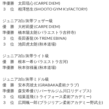
準優勝 太田琉心 (CARPE DIEM)
３ 位 相澤悠生 (SHOOTO GYM K’zFACTORY)
ジュニア2白/灰帯フェザー級
優 勝 大村莉愛 (CARPE DIEM)
準優勝 橋本陽太朗 (パラエストラ吉祥寺)
３ 位 長田蒼龍 (X-TREME EBINA)
３ 位 池田虎太朗 (秋本道場)
ジュニア2白/灰帯ライト級
優 勝 根本一希 (パラエストラ古河)
準優勝 秋本弥祿薫 (秋本道場)
ジュニア2白/灰帯ミドル級
優 勝 安本亮琥太 (GRABAKA柔術クラブ)
準優勝 森安希優 (リバーサルジム川口リディプス)
３ 位 稲葉遥飛 (トライフォース柔術アカデミー)
３ 位 広岡颯一郎 (ブラジリアン柔術アカデミー野武士)