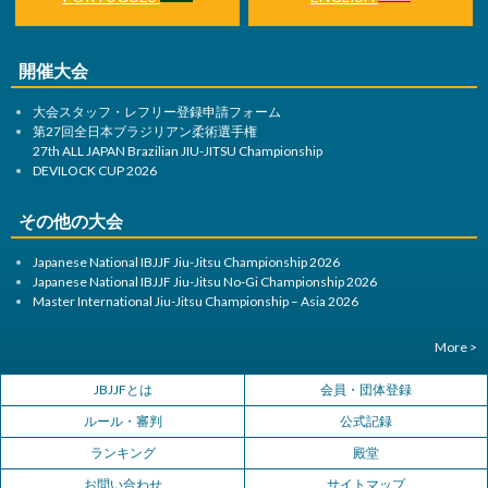
開催大会
大会スタッフ・レフリー登録申請フォーム
第27回全日本ブラジリアン柔術選手権
27th ALL JAPAN Brazilian JIU-JITSU Championship
DEVILOCK CUP 2026
その他の大会
Japanese National IBJJF Jiu-Jitsu Championship 2026
Japanese National IBJJF Jiu-Jitsu No-Gi Championship 2026
Master International Jiu-Jitsu Championship – Asia 2026
More >
JBJJFとは
会員・団体登録
ルール・審判
公式記録
ランキング
殿堂
お問い合わせ
サイトマップ