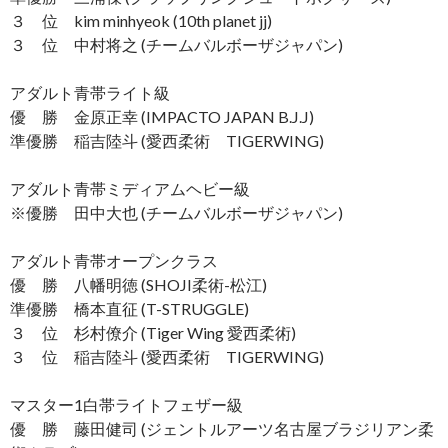
３ 位 kim minhyeok (10th planet jj)
３ 位 中村将之 (チームバルボーザジャパン)
アダルト青帯ライト級
優 勝 金原正幸 (IMPACTO JAPAN B.J.J)
準優勝 稲吉陸斗 (愛西柔術 TIGERWING)
アダルト青帯ミディアムヘビー級
※優勝 田中大也 (チームバルボーザジャパン)
アダルト青帯オープンクラス
優 勝 八幡明徳 (SHOJI柔術-松江)
準優勝 橋本直征 (T-STRUGGLE)
３ 位 杉村僚介 (Tiger Wing 愛西柔術)
３ 位 稲吉陸斗 (愛西柔術 TIGERWING)
マスター1白帯ライトフェザー級
優 勝 藤田健司 (ジェントルアーツ名古屋ブラジリアン柔