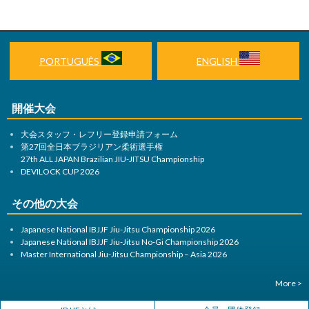
PORTUGUÊS
ENGLISH
開催大会
大会スタッフ・レフリー登録申請フォーム
第27回全日本ブラジリアン柔術選手権
27th ALL JAPAN Brazilian JIU-JITSU Championship
DEVILOCK CUP 2026
その他の大会
Japanese National IBJJF Jiu-Jitsu Championship 2026
Japanese National IBJJF Jiu-Jitsu No-Gi Championship 2026
Master International Jiu-Jitsu Championship – Asia 2026
More >