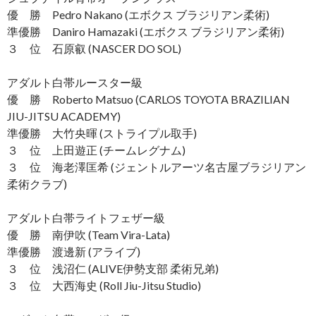
優 勝 Pedro Nakano (エボクス ブラジリアン柔術)
準優勝 Daniro Hamazaki (エボクス ブラジリアン柔術)
３ 位 石原叡 (NASCER DO SOL)
アダルト白帯ルースター級
優 勝 Roberto Matsuo (CARLOS TOYOTA BRAZILIAN
JIU-JITSU ACADEMY)
準優勝 大竹央暉 (ストライプル取手)
３ 位 上田遊正 (チームレグナム)
３ 位 海老澤匡希 (ジェントルアーツ名古屋ブラジリアン
柔術クラブ)
アダルト白帯ライトフェザー級
優 勝 南伊吹 (Team Vira-Lata)
準優勝 渡邊新 (アライブ)
３ 位 浅沼仁 (ALIVE伊勢支部 柔術兄弟)
３ 位 大西海史 (Roll Jiu-Jitsu Studio)