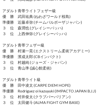
アダルト青帯ライトフェザー級
優 勝 武田祐典 (ねわざワールド桜島)
準優勝 近藤卓弥 (チームバルボーザジャパン)
３ 位 森潤也 (グレイシーバッハ)
３ 位 上西伸弥 (グレイシーバッハ)
アダルト青帯フェザー級
優 勝 村瀬一晃 (エクストリーム柔術アカデミー)
準優勝 濱成太郎 (CBインパクト)
３ 位 村越純 (ジョーズ・ジャパン)
３ 位 青山準 (誠心館柔術)
アダルト青帯ライト級
優 勝 田中凌太 (CARPE DIEM HOPE)
準優勝 Rodriguez oi kazuyuki (IMPACTO JAPAN B.J.J)
３ 位 村井俊太 (クラブバーバリアン)
３ 位 太田健斗 (ALMA FIGHT GYM BASE)