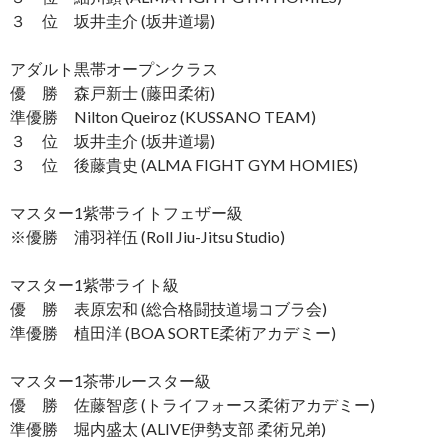
３ 位 坂井圭介 (坂井道場)
アダルト黒帯オープンクラス
優 勝 森戸新士 (藤田柔術)
準優勝 Nilton Queiroz (KUSSANO TEAM)
３ 位 坂井圭介 (坂井道場)
３ 位 後藤貴史 (ALMA FIGHT GYM HOMIES)
マスター1紫帯ライトフェザー級
※優勝 浦羽祥伍 (Roll Jiu-Jitsu Studio)
マスター1紫帯ライト級
優 勝 表原宏和 (総合格闘技道場コブラ会)
準優勝 植田洋 (BOA SORTE柔術アカデミー)
マスター1茶帯ルースター級
優 勝 佐藤智彦 (トライフォース柔術アカデミー)
準優勝 堀内盛太 (ALIVE伊勢支部 柔術兄弟)