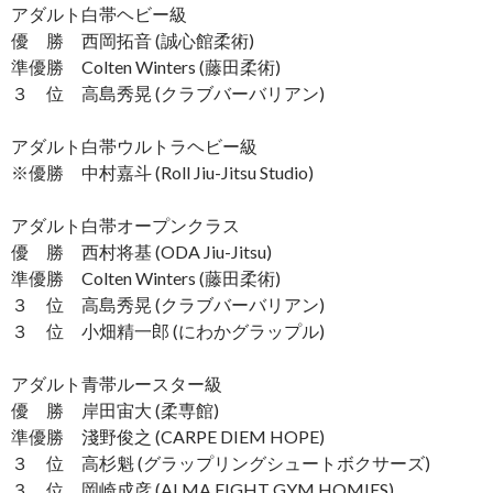
アダルト白帯ヘビー級
優 勝 西岡拓音 (誠心館柔術)
準優勝 Colten Winters (藤田柔術)
３ 位 高島秀晃 (クラブバーバリアン)
アダルト白帯ウルトラヘビー級
※優勝 中村嘉斗 (Roll Jiu-Jitsu Studio)
アダルト白帯オープンクラス
優 勝 西村将基 (ODA Jiu-Jitsu)
準優勝 Colten Winters (藤田柔術)
３ 位 高島秀晃 (クラブバーバリアン)
３ 位 小畑精一郎 (にわかグラップル)
アダルト青帯ルースター級
優 勝 岸田宙大 (柔専館)
準優勝 淺野俊之 (CARPE DIEM HOPE)
３ 位 高杉魁 (グラップリングシュートボクサーズ)
３ 位 岡崎成彦 (ALMA FIGHT GYM HOMIES)