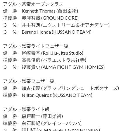
アダルト茶帯オープンクラス
優 勝 Kenneth Thomas (藤田柔術)
準優勝 赤澤智哉 (GROUND CORE)
３ 位 井手智朗 (エクストリーム柔術アカデミー)
３ 位 Buruno Honda (KUSSANO TEAM)
アダルト黒帯ライトフェザー級
優 勝 尾崎泰基 (Roll Jiu-Jitsu Studio)
準優勝 高橋俊彦 (パラエストラ吉祥寺)
３ 位 後藤貴史 (ALMA FIGHT GYM HOMIES)
アダルト黒帯フェザー級
優 勝 加古拓渡 (グラップリングシュートボクサーズ)
準優勝 Nilton Queiroz (KUSSANO TEAM)
アダルト黒帯ライト級
優 勝 森戸新士 (藤田柔術)
準優勝 白石勝紀 (グレイシーバッハ)
３ 位 細川顕 (ALMA FIGHT GYM HOMIES)