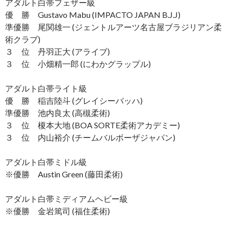
アダルト白帯フェザー級
優 勝 Gustavo Mabu (IMPACTO JAPAN B.J.J)
準優勝 尾関雄一 (ジェントルアーツ名古屋ブラジリアン柔
術クラブ)
３ 位 丹羽正大 (アライブ)
３ 位 小畑精一郎 (にわかグラップル)
アダルト白帯ライト級
優 勝 稲吉陸斗 (グレイシーバッハ)
準優勝 池内良太 (高槻柔術)
３ 位 榎本大地 (BOA SORTE柔術アカデミー)
３ 位 内山裕介 (チームバルボーザジャパン)
アダルト白帯ミドル級
※優勝 Austin Green (藤田柔術)
アダルト白帯ミディアムヘビー級
※優勝 金岩篤司 (福住柔術)