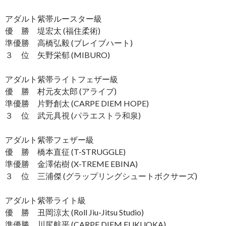
アダルト紫帯ルースター級
優 勝 堤宏太 (福住柔術)
準優勝 高橋弘毅 (ブレイブハート)
３ 位 矢野栄郁 (MIBURO)
アダルト紫帯ライトフェザー級
優 勝 村元友太郎 (アライブ)
準優勝 片野創太 (CARPE DIEM HOPE)
３ 位 武元具視 (パラエストラ和泉)
アダルト紫帯フェザー級
優 勝 橋本直征 (T-STRUGGLE)
準優勝 金澤佑樹 (X-TREME EBINA)
３ 位 三浦傑 (グラップリングシュートボクサーズ)
アダルト紫帯ライト級
優 勝 丑岡涼太 (Roll Jiu-Jitsu Studio)
準優勝 川尻航平 (CARPE DIEM FUKUOKA)