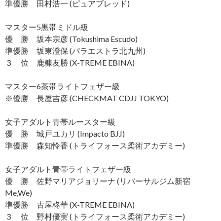
準優勝 田村浩一 (ピュアブレッド)
マスター5黒帯ミドル級
優 勝 坂本宗彦 (Tokushima Escudo)
準優勝 坂東澄保 (パラエストラ北九州)
３ 位 鹿糠友勝 (X-TREME EBINA)
マスター6茶帯ライトフェザー級
※優勝 長屋吉彦 (CHECKMAT CDJJ TOKYO)
女子アダルト青帯ルースター級
優 勝 城戸ユカリ (Impacto BJJ)
準優勝 森知怜香 (トライフォース柔術アカデミー)
女子アダルト青帯ライトフェザー級
優 勝 佐野マリアジョリーナ (リバーサルジム新宿
Me,We)
準優勝 古屋柊華 (X-TREME EBINA)
３ 位 野村優実 (トライフォース柔術アカデミー)