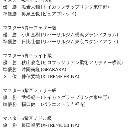
優 勝 黒岩大輔 (トイカツグラップリング東中野)
準優勝 奥泉直也 (ピュアブレッド)
マスター5青帯フェザー級
優 勝 小川直樹 (リバーサルジム横浜グランドスラム)
準優勝 日比壮信 (リバーサルジム東京スタンドアウト)
マスター5青帯ライト級
優 勝 秋山俊之 (ヒロブラジリアン柔術アカデミー横浜)
準優勝 片岡義隆 (GRABAKA)
３ 位 糠信要城 (X-TREME EBINA)
マスター5紫帯フェザー級
優 勝 武松紀一 (トイカツグラップリング東中野)
準優勝 幅口健二 (パラエストラ吉祥寺)
マスター5紫帯ミドル級
優 勝 長田暢彦 (X-TREME EBINA)