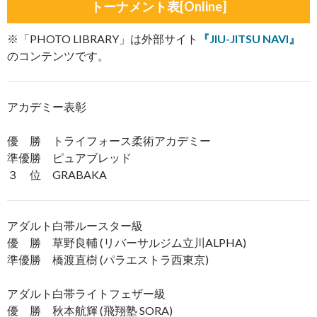
トーナメント表[Online]
※「PHOTO LIBRARY」は外部サイト
『JIU-JITSU NAVI』
のコンテンツです。
アカデミー表彰
優 勝 トライフォース柔術アカデミー
準優勝 ピュアブレッド
３ 位 GRABAKA
アダルト白帯ルースター級
優 勝 草野良輔 (リバーサルジム立川ALPHA)
準優勝 橋渡直樹 (パラエストラ西東京)
アダルト白帯ライトフェザー級
優 勝 秋本航輝 (飛翔塾 SORA)