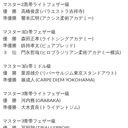
マスター2黒帯ライトフェザー級
優 勝 高橋俊彦 (パラエストラ吉祥寺)
準優勝 響本広明 (アクシス柔術アカデミー)
マスター3白帯フェザー級
優 勝 森田正孝 (ライトシングアカデミー)
準優勝 釼持孝太 (ピュアブレッド)
３ 位 門永哲哉 (ヒロブラジリアン柔術アカデミー横浜)
マスター3白帯ミドル級
優 勝 栗原雄介 (リバーサルジム東京スタンドアウト)
準優勝 篠成人 (CARPE DIEM YOKOHAMA)
マスター3青帯ライトフェザー級
優 勝 河内務 (GRABAKA)
準優勝 大木貴良 (トライデントジム)
マスター3青帯フェザー級
優 勝 冨田翔 (TRIAL&ERROR)