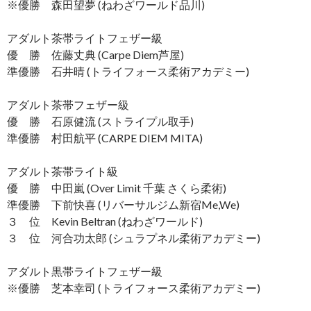
※優勝 森田望夢 (ねわざワールド品川)
アダルト茶帯ライトフェザー級
優 勝 佐藤丈典 (Carpe Diem芦屋)
準優勝 石井晴 (トライフォース柔術アカデミー)
アダルト茶帯フェザー級
優 勝 石原健流 (ストライプル取手)
準優勝 村田航平 (CARPE DIEM MITA)
アダルト茶帯ライト級
優 勝 中田嵐 (Over Limit 千葉 さくら柔術)
準優勝 下前快喜 (リバーサルジム新宿Me,We)
３ 位 Kevin Beltran (ねわざワールド)
３ 位 河合功太郎 (シュラプネル柔術アカデミー)
アダルト黒帯ライトフェザー級
※優勝 芝本幸司 (トライフォース柔術アカデミー)