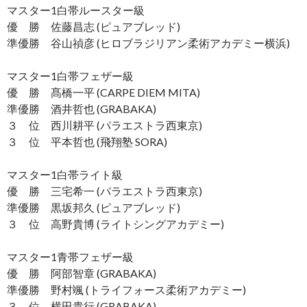
マスター1白帯ルースター級
優 勝 佐藤昌志 (ピュアブレッド)
準優勝 谷山禎彦 (ヒロブラジリアン柔術アカデミー横浜)
マスター1白帯フェザー級
優 勝 髙橋一平 (CARPE DIEM MITA)
準優勝 酒井哲也 (GRABAKA)
３ 位 西川耕平 (パラエストラ西東京)
３ 位 平本哲也 (飛翔塾 SORA)
マスター1白帯ライト級
優 勝 三宅希一 (パラエストラ西東京)
準優勝 黒坂邦久 (ピュアブレッド)
３ 位 高野貴博 (ライトシングアカデミー)
マスター1青帯フェザー級
優 勝 阿部智章 (GRABAKA)
準優勝 野村颯 (トライフォース柔術アカデミー)
３ 位 横田貴行 (GRABAKA)