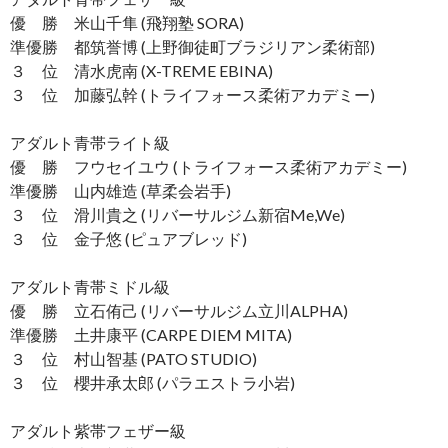
優 勝 米山千隼 (飛翔塾 SORA)
準優勝 都筑誉博 (上野御徒町ブラジリアン柔術部)
３ 位 清水虎南 (X-TREME EBINA)
３ 位 加藤弘幹 (トライフォース柔術アカデミー)
アダルト青帯ライト級
優 勝 フウセイユウ (トライフォース柔術アカデミー)
準優勝 山内雄造 (草柔会岩手)
３ 位 滑川貴之 (リバーサルジム新宿Me,We)
３ 位 金子悠 (ピュアブレッド)
アダルト青帯ミドル級
優 勝 立石侑己 (リバーサルジム立川ALPHA)
準優勝 土井康平 (CARPE DIEM MITA)
３ 位 村山智基 (PATO STUDIO)
３ 位 櫻井承太郎 (パラエストラ小岩)
アダルト紫帯フェザー級