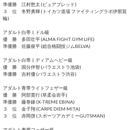
準優勝 江村愁太 (ピュアブレッド)
３ 位 冬野勇輝 (トイカツ道場 ファイティングラボ伊那箕
輪)
アダルト白帯ミドル級
優 勝 多田壮平 (ALMA FIGHT GYM LIFE)
準優勝 佐藤俊平 (総合格闘技ジムBELVA)
アダルト白帯ミディアムヘビー級
優 勝 国分伴智 (パラエストラ池袋)
準優勝 吉村優 (パラエストラ渋谷)
アダルト青帯ライトフェザー級
優 勝 阿部寛行 (草柔会岩手)
準優勝 藤巻錬 (X-TREME EBINA)
３ 位 金子翔 (CARPE DIEM MITA)
３ 位 赤岡啓 (スポーツアカデミーGUTSMAN)
アダルト青帯フェザー級