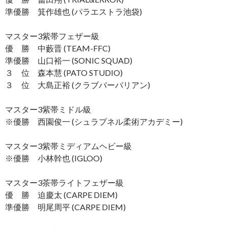
準優勝 箕作雄也 (パラエストラ池袋)
マスター3紫帯フェザー級
優 勝 中藪晋 (TEAM-FFC)
準優勝 山口裕一 (SONIC SQUAD)
３ 位 森本慧 (PATO STUDIO)
３ 位 大島正裕 (クラブバーバリアン)
マスター3紫帯ミドル級
※優勝 西園俊一 (シュラプネル柔術アカデミー)
マスター3紫帯ミディアムヘビー級
※優勝 小林幹也 (IGLOO)
マスター3茶帯ライトフェザー級
優 勝 迫慶太 (CARPE DIEM)
準優勝 明尾周平 (CARPE DIEM)