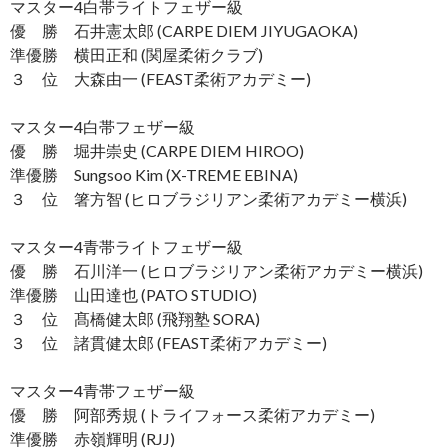
マスター4白帯ライトフェザー級
優 勝 石井憲太郎 (CARPE DIEM JIYUGAOKA)
準優勝 横田正和 (関屋柔術クラブ)
３ 位 大森由一 (FEAST柔術アカデミー)
マスター4白帯フェザー級
優 勝 堀井崇史 (CARPE DIEM HIROO)
準優勝 Sungsoo Kim (X-TREME EBINA)
３ 位 箸方智 (ヒロブラジリアン柔術アカデミー横浜)
マスター4青帯ライトフェザー級
優 勝 石川洋一 (ヒロブラジリアン柔術アカデミー横浜)
準優勝 山田達也 (PATO STUDIO)
３ 位 髙橋健太郎 (飛翔塾 SORA)
３ 位 諸貫健太郎 (FEAST柔術アカデミー)
マスター4青帯フェザー級
優 勝 阿部秀規 (トライフォース柔術アカデミー)
準優勝 赤嶺輝明 (RJJ)