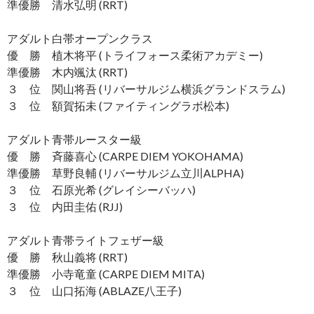
準優勝 清水弘明 (RRT)
アダルト白帯オープンクラス
優 勝 植木将平 (トライフォース柔術アカデミー)
準優勝 木内颯汰 (RRT)
３ 位 関山将吾 (リバーサルジム横浜グランドスラム)
３ 位 額賀拓未 (ファイティングラボ松本)
アダルト青帯ルースター級
優 勝 斉藤喜心 (CARPE DIEM YOKOHAMA)
準優勝 草野良輔 (リバーサルジム立川ALPHA)
３ 位 石原光希 (グレイシーバッハ)
３ 位 内田圭佑 (RJJ)
アダルト青帯ライトフェザー級
優 勝 秋山義将 (RRT)
準優勝 小寺竜童 (CARPE DIEM MITA)
３ 位 山口拓海 (ABLAZE八王子)