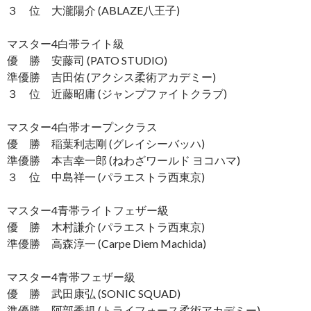
３ 位 大瀧陽介 (ABLAZE八王子)
マスター4白帯ライト級
優 勝 安藤司 (PATO STUDIO)
準優勝 吉田佑 (アクシス柔術アカデミー)
３ 位 近藤昭庸 (ジャンプファイトクラブ)
マスター4白帯オープンクラス
優 勝 稲葉利志剛 (グレイシーバッハ)
準優勝 本吉幸一郎 (ねわざワールド ヨコハマ)
３ 位 中島祥一 (パラエストラ西東京)
マスター4青帯ライトフェザー級
優 勝 木村謙介 (パラエストラ西東京)
準優勝 高森淳一 (Carpe Diem Machida)
マスター4青帯フェザー級
優 勝 武田康弘 (SONIC SQUAD)
準優勝 阿部秀規 (トライフォース柔術アカデミー)