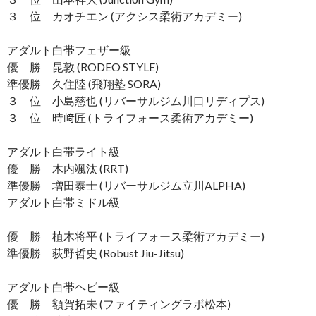
３ 位 カオチエン (アクシス柔術アカデミー)
アダルト白帯フェザー級
優 勝 昆敦 (RODEO STYLE)
準優勝 久住陸 (飛翔塾 SORA)
３ 位 小島慈也 (リバーサルジム川口リディプス)
３ 位 時﨑匠 (トライフォース柔術アカデミー)
アダルト白帯ライト級
優 勝 木内颯汰 (RRT)
準優勝 増田泰士 (リバーサルジム立川ALPHA)
アダルト白帯ミドル級
優 勝 植木将平 (トライフォース柔術アカデミー)
準優勝 荻野哲史 (Robust Jiu-Jitsu)
アダルト白帯ヘビー級
優 勝 額賀拓未 (ファイティングラボ松本)