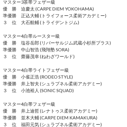
マスター3茶帯フェザー級
優 勝 迫慶太 (CARPE DIEM YOKOHAMA)
準優勝 正込大輔 (トライフォース柔術アカデミー)
３ 位 大石航輔 (トライデントジム)
マスター4白帯ルースター級
優 勝 塩谷岳郎 (リバーサルジム武蔵小杉所プラス)
準優勝 中山智浩 (飛翔塾 SORA)
３ 位 齋藤茂幸 (ねわざワールド)
マスター4白帯ライトフェザー級
優 勝 小雀正浩 (RODEO STYLE)
準優勝 井上智夫 (シュラプネル柔術アカデミー)
３ 位 小池裕人 (SONIC SQUAD)
マスター4白帯フェザー級
優 勝 井上迪哲 (レナトゥス柔術アカデミー)
準優勝 並木大輔 (CARPE DIEM KAMAKURA)
３ 位 福田元気 (シュラプネル柔術アカデミー)