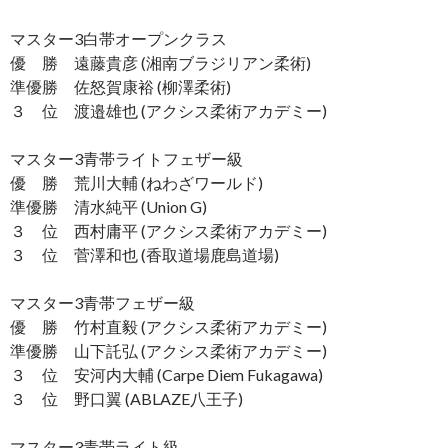
マスター3白帯オープンクラス
優 勝 遠藤貴彦 (湘南ブラジリアン柔術)
準優勝 佐怒賀康裕 (柳澤柔術)
３ 位 渡邉雄也 (アクシス柔術アカデミー)
マスター3青帯ライトフェザー級
優 勝 荒川大輔 (ねわざワールド)
準優勝 清水純平 (Union G)
３ 位 西村庸平 (アクシス柔術アカデミー)
３ 位 菅澤和也 (香取道場鹿島道場)
マスター3青帯フェザー級
優 勝 竹村直毅 (アクシス柔術アカデミー)
準優勝 山下託弘 (アクシス柔術アカデミー)
３ 位 安河内大輔 (Carpe Diem Fukagawa)
３ 位 野口翼 (ABLAZE八王子)
マスター3青帯ライト級