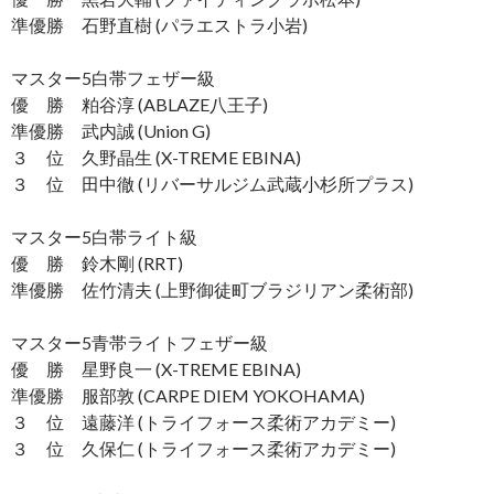
準優勝 石野直樹 (パラエストラ小岩)
マスター5白帯フェザー級
優 勝 粕谷淳 (ABLAZE八王子)
準優勝 武内誠 (Union G)
３ 位 久野晶生 (X-TREME EBINA)
３ 位 田中徹 (リバーサルジム武蔵小杉所プラス)
マスター5白帯ライト級
優 勝 鈴木剛 (RRT)
準優勝 佐竹清夫 (上野御徒町ブラジリアン柔術部)
マスター5青帯ライトフェザー級
優 勝 星野良一 (X-TREME EBINA)
準優勝 服部敦 (CARPE DIEM YOKOHAMA)
３ 位 遠藤洋 (トライフォース柔術アカデミー)
３ 位 久保仁 (トライフォース柔術アカデミー)