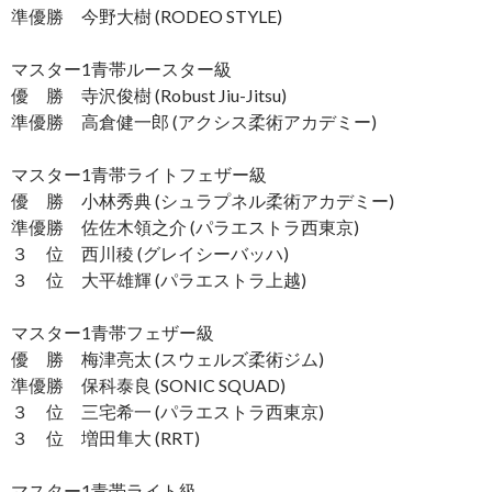
準優勝 今野大樹 (RODEO STYLE)
マスター1青帯ルースター級
優 勝 寺沢俊樹 (Robust Jiu-Jitsu)
準優勝 高倉健一郎 (アクシス柔術アカデミー)
マスター1青帯ライトフェザー級
優 勝 小林秀典 (シュラプネル柔術アカデミー)
準優勝 佐佐木領之介 (パラエストラ西東京)
３ 位 西川稜 (グレイシーバッハ)
３ 位 大平雄輝 (パラエストラ上越)
マスター1青帯フェザー級
優 勝 梅津亮太 (スウェルズ柔術ジム)
準優勝 保科泰良 (SONIC SQUAD)
３ 位 三宅希一 (パラエストラ西東京)
３ 位 増田隼大 (RRT)
マスター1青帯ライト級