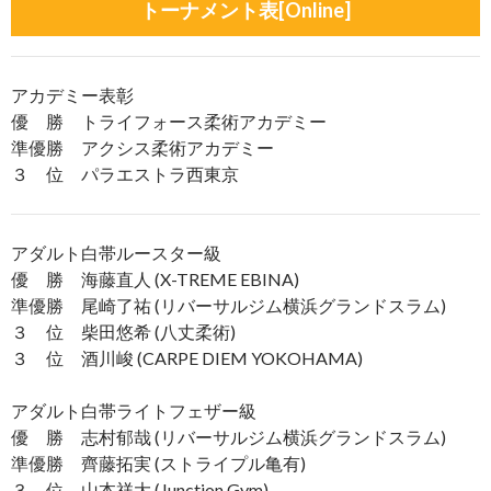
トーナメント表[Online]
アカデミー表彰
優 勝 トライフォース柔術アカデミー
準優勝 アクシス柔術アカデミー
３ 位 パラエストラ西東京
アダルト白帯ルースター級
優 勝 海藤直人 (X-TREME EBINA)
準優勝 尾崎了祐 (リバーサルジム横浜グランドスラム)
３ 位 柴田悠希 (八丈柔術)
３ 位 酒川峻 (CARPE DIEM YOKOHAMA)
アダルト白帯ライトフェザー級
優 勝 志村郁哉 (リバーサルジム横浜グランドスラム)
準優勝 齊藤拓実 (ストライプル亀有)
３ 位 山本祥大 (Junction Gym)