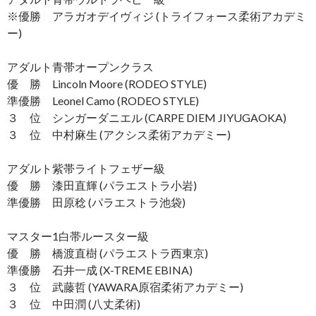
※優勝 アラガオデイヴィジ (トライフォース柔術アカデミ
ー)
アダルト青帯オープンクラス
優 勝 Lincoln Moore (RODEO STYLE)
準優勝 Leonel Camo (RODEO STYLE)
３ 位 シンガーダニエル (CARPE DIEM JIYUGAOKA)
３ 位 中村麻生 (アクシス柔術アカデミー)
アダルト紫帯ライトフェザー級
優 勝 漆田直輝 (パラエストラ小岩)
準優勝 田原稔 (パラエストラ池袋)
マスター1白帯ルースター級
優 勝 橋渡直樹 (パラエストラ西東京)
準優勝 石井一成 (X-TREME EBINA)
３ 位 武藤哲 (YAWARA原宿柔術アカデミー)
３ 位 中田潤 (八丈柔術)