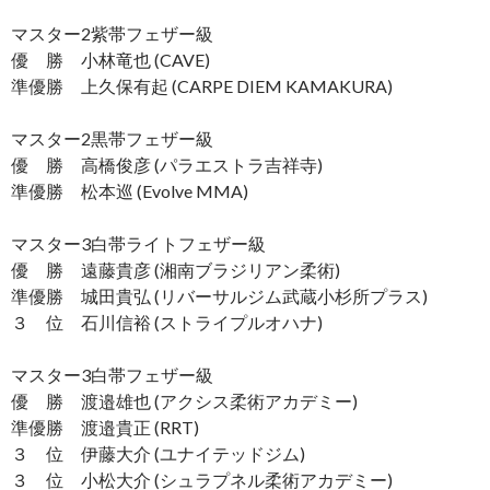
マスター2紫帯フェザー級
優 勝 小林竜也 (CAVE)
準優勝 上久保有起 (CARPE DIEM KAMAKURA)
マスター2黒帯フェザー級
優 勝 高橋俊彦 (パラエストラ吉祥寺)
準優勝 松本巡 (Evolve MMA)
マスター3白帯ライトフェザー級
優 勝 遠藤貴彦 (湘南ブラジリアン柔術)
準優勝 城田貴弘 (リバーサルジム武蔵小杉所プラス)
３ 位 石川信裕 (ストライプルオハナ)
マスター3白帯フェザー級
優 勝 渡邉雄也 (アクシス柔術アカデミー)
準優勝 渡邉貴正 (RRT)
３ 位 伊藤大介 (ユナイテッドジム)
３ 位 小松大介 (シュラプネル柔術アカデミー)