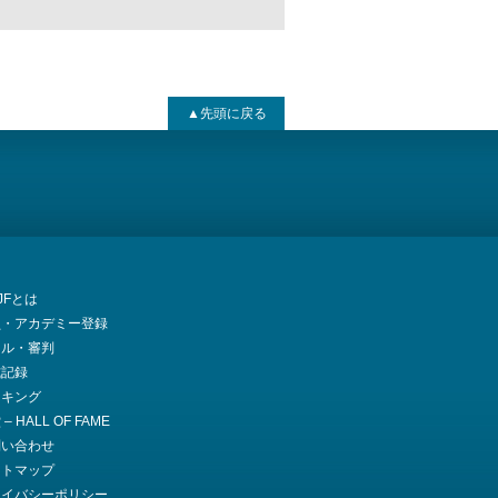
▲先頭に戻る
JJFとは
員・アカデミー登録
ール・審判
式記録
ンキング
– HALL OF FAME
問い合わせ
イトマップ
ライバシーポリシー