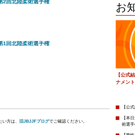
第2回北陸柔術選手権
お
第1回北陸柔術選手権
【公式結
ナメント
【公式
【本日
たい方は、
旧JBJJFブログ
でご確認ください。
術選手