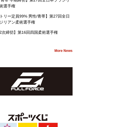
/青帯 早期締切】第27回全日本ブラジリ
術選手権
トリー定員99% 男性/青帯】第27回全日
ジリアン柔術選手権
2次締切】第16回四国柔術選手権
More News