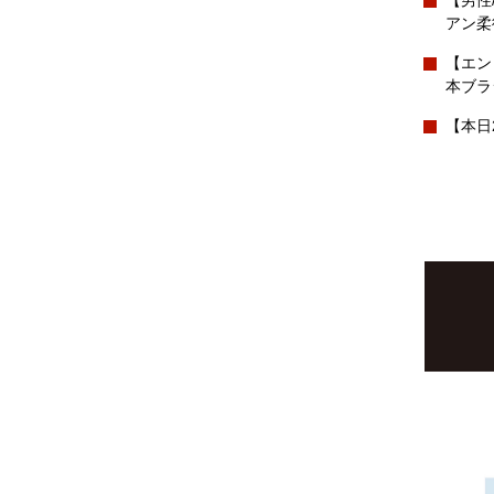
【男性
アン柔
【エン
本ブラ
【本日