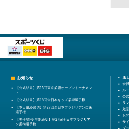
お知らせ
JB
会
【公式結果】第13回東京柔術オープントーナメン
ル
ト
公
【公式結果】第18回全日本キッズ柔術選手権
ラ
【本日最終締切】第27回全日本ブラジリアン柔術
殿堂 
選手権
お
【男性/青帯 早期締切】第27回全日本ブラジリア
サ
ン柔術選手権
プ