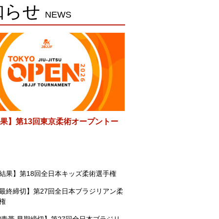
知らせ
NEWS
果】第13回東京柔術オープントー
結果】第18回全日本キッズ柔術選手権
最終締切】第27回全日本ブラジリアン柔
権