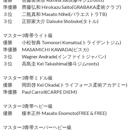
準優勝 齊藤弘和 Hirokazu Saito(GRABAKA柔術クラブ)
３位 二瓶真和 Masato Nihei(パラエストラTB)
３位 正部家大介 Daisuke Shobuke(タトル)
マスター3青帯ライト級
優勝 小松智典 Tomonori Komatsu(トライデントジム)
準優勝 MASAMICHI KAWADA(ビスカ)
３位 Wagner Andrade(インファイトジャパン)
３位 高島圭 Kei Takashima(修斗ジムroots)
マスター3青帯ミドル級
優勝 岡田啓 Kei Okada(トライフォース柔術アカデミー)
準優勝 Paul Carroll(CARPE DIEM)
マスター3青帯ヘビー級
優勝 榎本正外 Masato Enomoto(FREE & FREE)
マスター3青帯スーパーヘビー級