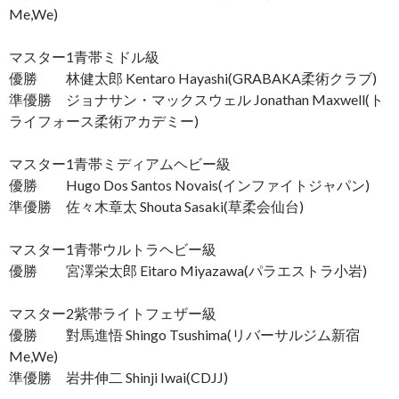
Me,We)
マスター1青帯ミドル級
優勝 林健太郎 Kentaro Hayashi(GRABAKA柔術クラブ)
準優勝 ジョナサン・マックスウェル Jonathan Maxwell(ト
ライフォース柔術アカデミー)
マスター1青帯ミディアムヘビー級
優勝 Hugo Dos Santos Novais(インファイトジャパン)
準優勝 佐々木章太 Shouta Sasaki(草柔会仙台)
マスター1青帯ウルトラヘビー級
優勝 宮澤栄太郎 Eitaro Miyazawa(パラエストラ小岩)
マスター2紫帯ライトフェザー級
優勝 對馬進悟 Shingo Tsushima(リバーサルジム新宿
Me,We)
準優勝 岩井伸二 Shinji Iwai(CDJJ)