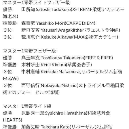
マスター1青帯ライトフェザー級
優勝 田所知 Satoshi Tadokoro(X-TREME柔術アカデミー
海老名)
準優勝 森泰彦 Yasuhiko Mori(CARPE DIEM)
３位 新垣安斉 Yasunari Aragaki(theパラエストラ沖縄)
３位 荒川恵介 Keisuke Aikawa(MAX柔術アカデミー)
マスター1青帯フェザー級
優勝 髙玉年克 Toshikatsu Takadama(FREE & FREE)
準優勝 木村研士 Kenji Kimura(草柔会岩手)
３位 中村憲輔 Kensuke Nakamura(リバーサルジム新宿
Me,We)
３位 西野信行 Nobuyuki Nishino(ストライプル早稲田柔
術アカデミー ヒルマ道場)
マスター1青帯ライト級
優勝 原島秀一郎 Syuichiro Harashima(和術慧舟會
HEARTS)
準優勝 加藤丈晴 Takeharu Kato(リバーサルジム新宿