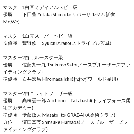
マスター1白帯ミディアムヘビー級
優勝 下田豊 Yutaka Shimoda(リバーサルジム新宿
Me,We)
マスター1白帯スーパーヘビー級
※優勝 荒野修一 Syuichi Arano(ストライプル茨城)
マスター2白帯ルースター級
優勝 佐藤九十九 Tsukumo Sato(ノースブルーザーズファ
イティングクラブ)
準優勝 石井宏昌 Hiromasa Ishii(ねわざワールド品川)
マスター2白帯ライトフェザー級
優勝 髙橋愛一郎 Aiichirou Takahashi(トライフォース柔
術アカデミー)
準優勝 伊藤政人 Masato Ito(GRABAKA柔術クラブ)
３位 濱田真亮 Shinsuke Hamada(ノースブルーザーズフ
ァイティングクラブ)