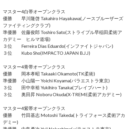
マスター4白帯オープンクラス
優勝 早川隆啓 Takahiro Hayakawa(ノースブルーザーズ
ファイティングクラブ)
準優勝 佐藤俊郎 Toshiro Sato(ストライプル早稲田柔術ア
カデミー ヒルマ道場)
３位 Ferreira Dias Eduardo(インファイトジャパン)
３位 Kubo Sho(IMPACTO JAPAN B.J.J)
マスター4青帯オープンクラス
優勝 岡本孝昭 Takaaki Okamoto(TK柔術)
準優勝 小山陽一 Yoichi Koyama(パラエストラ東京)
３位 田中幸裕 Yukihiro Tanaka(ブレイブハート)
３位 奥田昇 Noboru Okuda(X-TREME柔術アカデミー)
マスター4紫帯オープンクラス
優勝 竹田基志 Motoshi Takeda(トライフォース柔術アカ
デミー)
準優勝 中島勇次 Yuji Nakashima(パラエストラ東京)