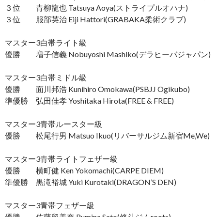
３位 青柳龍也 Tatsuya Aoya(ストライプルオハナ)
３位 服部英治 Eiji Hattori(GRABAKA柔術クラブ)
マスター3白帯ライト級
優勝 増子信義 Nobuyoshi Mashiko(デラヒーバジャパン)
マスター3白帯ミドル級
優勝 面川邦浩 Kunihiro Omokawa(PSBJJ Ogikubo)
準優勝 弘田佳孝 Yoshitaka Hirota(FREE & FREE)
マスター3青帯ルースター級
優勝 松尾行男 Matsuo Ikuo(リバーサルジム新宿Me,We)
マスター3青帯ライトフェザー級
優勝 横町健 Ken Yokomachi(CARPE DIEM)
準優勝 黒滝裕城 Yuki Kurotaki(DRAGON’S DEN)
マスター3青帯フェザー級
優勝 佐藤留美奈 Rumina Sato(修斗ジムroots)