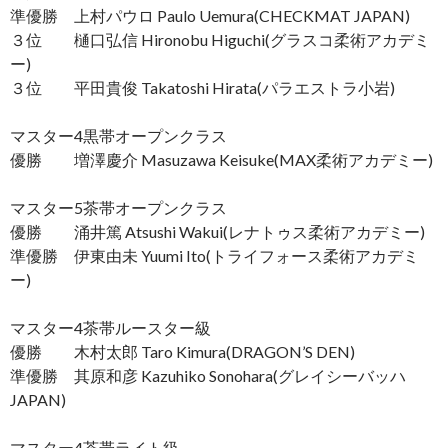
準優勝 上村パウロ Paulo Uemura(CHECKMAT JAPAN)
３位 樋口弘信 Hironobu Higuchi(グラスコ柔術アカデミ
ー)
３位 平田貴俊 Takatoshi Hirata(パラエストラ小岩)
マスター4黒帯オープンクラス
優勝 増澤慶介 Masuzawa Keisuke(MAX柔術アカデミー)
マスター5茶帯オープンクラス
優勝 涌井篤 Atsushi Wakui(レナトゥス柔術アカデミー)
準優勝 伊東由未 Yuumi Ito(トライフォース柔術アカデミ
ー)
マスター4茶帯ルースター級
優勝 木村太郎 Taro Kimura(DRAGON’S DEN)
準優勝 其原和彦 Kazuhiko Sonohara(グレイシーバッハ
JAPAN)
マスター4茶帯ライト級