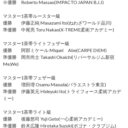
※優勝 Roberto Massao(IMPACTO JAPAN B.J.J)
マスター1茶帯ルースター級
優勝 伊藤正純 Masazumi Ito(ねわざワールド品川)
準優勝 中尾亮 Toru Nakao(X-TREME柔術アカデミー)
マスター1茶帯ライトフェザー級
優勝 阿部ミケール Miquel Abe(CARPE DIEM)
準優勝 岡市尚士 Takashi Okaichi(リバーサルジム新宿
Me,We)
マスター1茶帯フェザー級
優勝 増田理 Osamu Masuda(パラエストラ東京)
準優勝 伊藤英元 Hideyuki Ito(トライフォース柔術アカデ
ミー)
マスター1茶帯ライト級
優勝 後藤悠司 Yuji Goto(一心柔術アカデミー)
準優勝 鈴木広隆 Hirotaka Suzuki(ポゴナ・クラブジム)