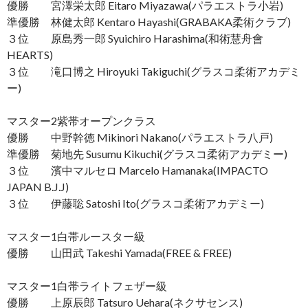
優勝 宮澤栄太郎 Eitaro Miyazawa(パラエストラ小岩)
準優勝 林健太郎 Kentaro Hayashi(GRABAKA柔術クラブ)
３位 原島秀一郎 Syuichiro Harashima(和術慧舟會
HEARTS)
３位 滝口博之 Hiroyuki Takiguchi(グラスコ柔術アカデミ
ー)
マスター2紫帯オープンクラス
優勝 中野幹徳 Mikinori Nakano(パラエストラ八戸)
準優勝 菊地先 Susumu Kikuchi(グラスコ柔術アカデミー)
３位 濱中マルセロ Marcelo Hamanaka(IMPACTO
JAPAN B.J.J)
３位 伊藤聡 Satoshi Ito(グラスコ柔術アカデミー)
マスター1白帯ルースター級
優勝 山田武 Takeshi Yamada(FREE & FREE)
マスター1白帯ライトフェザー級
優勝 上原辰郎 Tatsuro Uehara(ネクサセンス)