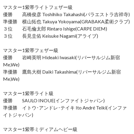
マスター1紫帯ライトフェザー級
優勝 高橋俊彦 Toshihiko Takahashi(パラエストラ吉祥寺)
準優勝 横山拓也 Takuya Yokoyama(GRABAKA柔術クラブ)
３位 石毛倫太郎 Rintaro Ishige(CARPE DIEM)
３位 長見圭佑 Keisuke Nagami(アライブ)
マスター1紫帯フェザー級
優勝 岩崎英明 Hideaki Iwasaki(リバーサルジム新宿
Me,We)
準優勝 鷹島大樹 Daiki Takashima(リバーサルジム新宿
Me,We)
マスター1紫帯ライト級
優勝 SAULO INOUE(インファイトジャパン)
準優勝 イトウ･アンドレ･テイキ Ito André Teiki(インファ
イトジャパン)
マスター1紫帯ミディアムヘビー級