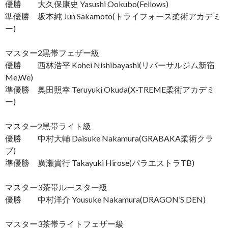
優勝 大久保康史 Yasushi Ookubo(Fellows)
準優勝 坂本純 Jun Sakamoto(トライフォース柔術アカデミ
ー)
マスター2黒帯フェザー級
優勝 西林浩平 Kohei Nishibayashi(リバーサルジム新宿
Me,We)
準優勝 奥田照幸 Teruyuki Okuda(X-TREME柔術アカデミ
ー)
マスター2黒帯ライト級
優勝 中村大輔 Daisuke Nakamura(GRABAKA柔術クラ
ブ)
準優勝 廣瀬貴行 Takayuki Hirose(パラエストラTB)
マスター3茶帯ルースター級
優勝 中村洋介 Yousuke Nakamura(DRAGON’S DEN)
マスター3茶帯ライトフェザー級