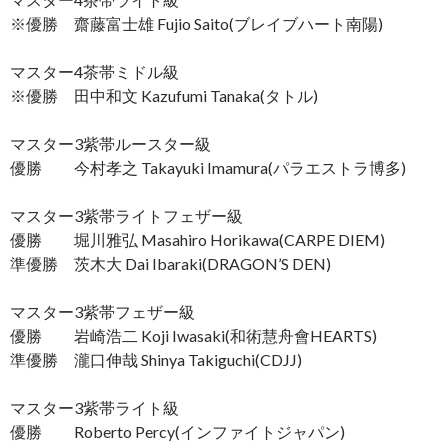
※優勝 齋藤富士雄 Fujio Saito(ブレイブハート南陽)
マスター4茶帯ミドル級
※優勝 田中和文 Kazufumi Tanaka(タトル)
マスター3紫帯ルースター級
優勝 今村孝之 Takayuki Imamura(パラエストラ博多)
マスター3紫帯ライトフェザー級
優勝 堀川雅弘 Masahiro Horikawa(CARPE DIEM)
準優勝 茨木大 Dai Ibaraki(DRAGON’S DEN)
マスター3紫帯フェザー級
優勝 岩崎浩二 Koji Iwasaki(和術慧舟會HEARTS)
準優勝 瀧口伸哉 Shinya Takiguchi(CDJJ)
マスター3紫帯ライト級
優勝 Roberto Percy(インファイトジャパン)