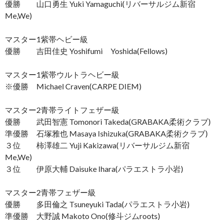
優勝 山口勇生 Yuki Yamaguchi(リバーサルジム新宿
Me,We)
マスター1紫帯ヘビー級
優勝 吉田佳史 Yoshifumi Yoshida(Fellows)
マスター1紫帯ウルトラヘビー級
※優勝 Michael Craven(CARPE DIEM)
マスター2青帯ライトフェザー級
優勝 武田智憲 Tomonori Takeda(GRABAKA柔術クラブ)
準優勝 石塚雅也 Masaya Ishizuka(GRABAKA柔術クラブ)
３位 柿澤雄二 Yuji Kakizawa(リバーサルジム新宿
Me,We)
３位 伊原大輔 Daisuke Ihara(パラエストラ小岩)
マスター2青帯フェザー級
優勝 多田倫之 Tsuneyuki Tada(パラエストラ小岩)
準優勝 大野誠 Makoto Ono(修斗ジムroots)