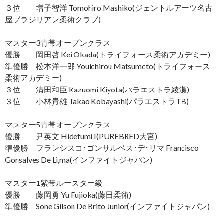
３位 増子智洋 Tomohiro Mashiko(ジェントルアーツ名古
屋ブラジリアン柔術クラブ)
マスター3青帯オープンクラス
優勝 岡田啓 Kei Okada(トライフォース柔術アカデミー)
準優勝 松本洋一郎 Youichirou Matsumoto(トライフォース
柔術アカデミー)
３位 清田和臣 Kazuomi Kiyota(パラエストラ綾瀬)
３位 小林貴雄 Takao Kobayashi(パラエストラTB)
マスター5青帯オープンクラス
優勝 尹英文 Hidefumi I(PUREBRED大宮)
準優勝 フランシスコ･ゴンサルベス･デ･リマ Francisco
Gonsalves De Li,ma(インファイトジャパン)
マスター1紫帯ルースター級
優勝 藤岡勇 Yu Fujioka(藤田柔術)
準優勝 Sone Gilson De Brito Junior(インファイトジャパン)