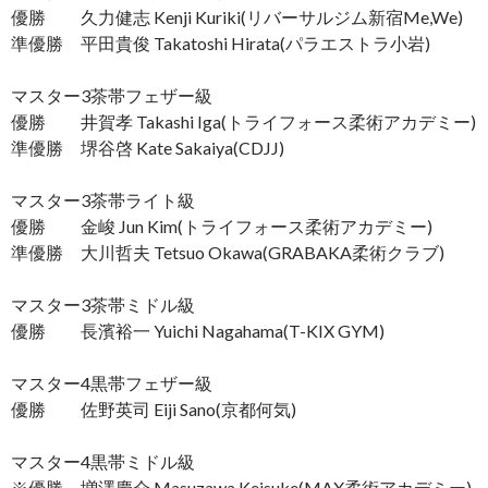
優勝 久力健志 Kenji Kuriki(リバーサルジム新宿Me,We)
準優勝 平田貴俊 Takatoshi Hirata(パラエストラ小岩)
マスター3茶帯フェザー級
優勝 井賀孝 Takashi Iga(トライフォース柔術アカデミー)
準優勝 堺谷啓 Kate Sakaiya(CDJJ)
マスター3茶帯ライト級
優勝 金峻 Jun Kim(トライフォース柔術アカデミー)
準優勝 大川哲夫 Tetsuo Okawa(GRABAKA柔術クラブ)
マスター3茶帯ミドル級
優勝 長濱裕一 Yuichi Nagahama(T-KIX GYM)
マスター4黒帯フェザー級
優勝 佐野英司 Eiji Sano(京都何気)
マスター4黒帯ミドル級
※優勝 増澤慶介 Masuzawa Keisuke(MAX柔術アカデミー)