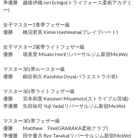
準優勝 越後伊織 Iori Echigo(トライフォース柔術アカデミ
ー)
女子マスター1青帯フェザー級
優勝 橋沼君英 Kimie Hashinuma(ブレイブハート)
女子マスター2紫帯ライトフェザー級
優勝 堀美里 Misato Hori(リバーサルジム新宿Me,We)
マスター3白帯ルースター級
優勝 銅谷和久 Kazuhisa Doya(パラエストラ小岩)
マスター3白帯ライトフェザー級
優勝 宮本和憲 Kazunori Miyamoto(ストライプル茨城)
準優勝 矢田祐司 Yuji Yada(リバーサルジム新宿Me,We)
マスター3白帯フェザー級
優勝 Matthew Finn(GRABAKA柔術クラブ)
準優勝 田中量大 Ryo Tanaka(リバーサルジム新宿Me,We)