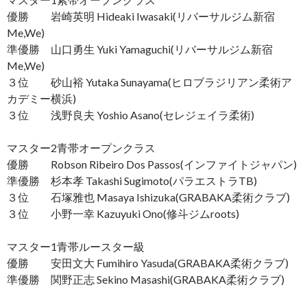
優勝 岩崎英明 Hideaki Iwasaki(リバーサルジム新宿
Me,We)
準優勝 山口勇生 Yuki Yamaguchi(リバーサルジム新宿
Me,We)
３位 砂山裕 Yutaka Sunayama(ヒロブラジリアン柔術ア
カデミー横浜)
３位 浅野良夫 Yoshio Asano(セレジェイラ柔術)
マスター2青帯オープンクラス
優勝 Robson Ribeiro Dos Passos(インファイトジャパン)
準優勝 杉本孝 Takashi Sugimoto(パラエストラTB)
３位 石塚雅也 Masaya Ishizuka(GRABAKA柔術クラブ)
３位 小野一幸 Kazuyuki Ono(修斗ジムroots)
マスター1青帯ルースター級
優勝 安田文大 Fumihiro Yasuda(GRABAKA柔術クラブ)
準優勝 関野正志 Sekino Masashi(GRABAKA柔術クラブ)