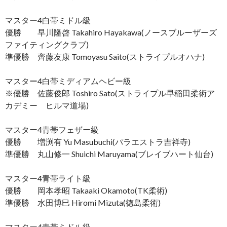
マスター4白帯ミドル級
優勝 早川隆啓 Takahiro Hayakawa(ノースブルーザーズ
ファイティングクラブ)
準優勝 齊藤友康 Tomoyasu Saito(ストライプルオハナ)
マスター4白帯ミディアムヘビー級
※優勝 佐藤俊郎 Toshiro Sato(ストライプル早稲田柔術ア
カデミー ヒルマ道場)
マスター4青帯フェザー級
優勝 増渕有 Yu Masubuchi(パラエストラ吉祥寺)
準優勝 丸山修一 Shuichi Maruyama(ブレイブハート仙台)
マスター4青帯ライト級
優勝 岡本孝昭 Takaaki Okamoto(TK柔術)
準優勝 水田博巳 Hiromi Mizuta(徳島柔術)
マスター4青帯ミドル級