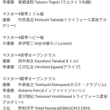
準優勝 東郷達郎 Tatsuro Togo(パラエストラ札幌)
マスター4紫帯ミドル級
優勝 竹田基志 Motoshi Takeda(トライフォース柔術アカ
デミー)
マスター4紫帯ヘビー級
※優勝 井伊聖二 Seiji Ii(修斗ジムroots)
マスター4茶帯オープンクラス
優勝 田中和文 Kazufumi Tanaka(タトル)
準優勝 江川弘文 Hirofumi Egawa(アライブ)
マスター3紫帯オープンクラス
優勝 中易俊之 Toshiyuki Nakayasu(ポゴナ・クラブジム)
準優勝 Roberto Percy(インファイトジャパン)
３位 星川智紀 Tomonori Hoshikawa(トライフォース柔術
アカデミー)
３位 野村洋平 Yohei Nomura(DRAGON’S DEN)