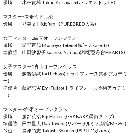
優勝 小林貴雄 Takao Kobayashi(パラエストラTB)
マスター5青帯ミドル級
優勝 尹英文 Hidefumi I(PUREBRED大宮)
女子マスター1白帯オープンクラス
優勝 舘野百代 Momoyo Tateno(修斗ジムroots)
準優勝 山田沙智子 Sachiko Yamada(和術慧舟會HEARTS)
女子マスター1青帯オープンクラス
優勝 越後伊織 Iori Echigo(トライフォース柔術アカデミ
ー)
準優勝 藤野恵実 Emi Fujino(トライフォース柔術アカデミ
ー)
マスター3白帯オープンクラス
優勝 服部英治 Eiji Hattori(GRABAKA柔術クラブ)
準優勝 田中量大 Ryo Tanaka(リバーサルジム新宿Me,We)
３位 島津尚志 Takashi Shimazu(PSBJJ Ogikubo)