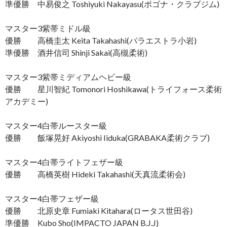
準優勝 中易俊之 Toshiyuki Nakayasu(ポゴナ・クラブジム)
マスター3紫帯ミドル級
優勝 高橋圭太 Keita Takahashi(パラエストラ小岩)
準優勝 酒井信司 Shinji Sakai(高槻柔術)
マスター3紫帯ミディアムヘビー級
優勝 星川智紀 Tomonori Hoshikawa(トライフォース柔術
アカデミー)
マスター4白帯ルースター級
優勝 飯塚晃好 Akiyoshi Iiduka(GRABAKA柔術クラブ)
マスター4白帯ライトフェザー級
優勝 高橋英樹 Hideki Takahashi(天真流柔術会)
マスター4白帯フェザー級
優勝 北原史章 Fumiaki Kitahara(ロータス世田谷)
準優勝 Kubo Sho(IMPACTO JAPAN B.J.J)