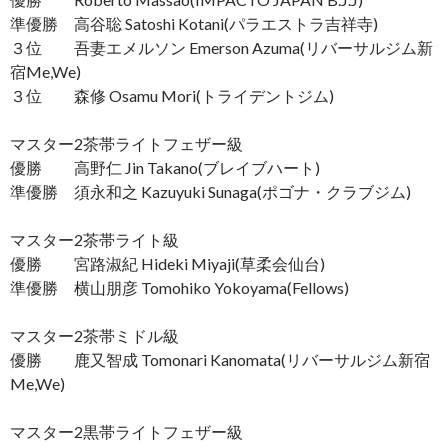
準優勝 高谷聡 Satoshi Kotani(パラエストラ吉祥寺)
３位 吾妻エメルソン Emerson Azuma(リバーサルジム新
宿Me,We)
３位 森修 Osamu Mori(トライデントジム)
マスター2茶帯ライトフェザー級
優勝 高野仁 Jin Takano(ブレイブハート)
準優勝 須永和之 Kazuyuki Sunaga(ポゴナ・クラブジム)
マスター2茶帯ライト級
優勝 宮路淑紀 Hideki Miyaji(草柔会仙台)
準優勝 横山朋彦 Tomohiko Yokoyama(Fellows)
マスター2茶帯ミドル級
優勝 鹿又智成 Tomonari Kanomata(リバーサルジム新宿
Me,We)
マスター2黒帯ライトフェザー級