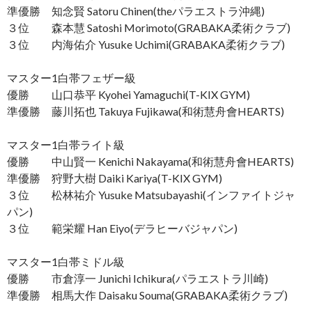
準優勝 知念賢 Satoru Chinen(theパラエストラ沖縄)
３位 森本慧 Satoshi Morimoto(GRABAKA柔術クラブ)
３位 内海佑介 Yusuke Uchimi(GRABAKA柔術クラブ)
マスター1白帯フェザー級
優勝 山口恭平 Kyohei Yamaguchi(T-KIX GYM)
準優勝 藤川拓也 Takuya Fujikawa(和術慧舟會HEARTS)
マスター1白帯ライト級
優勝 中山賢一 Kenichi Nakayama(和術慧舟會HEARTS)
準優勝 狩野大樹 Daiki Kariya(T-KIX GYM)
３位 松林祐介 Yusuke Matsubayashi(インファイトジャ
パン)
３位 範栄耀 Han Eiyo(デラヒーバジャパン)
マスター1白帯ミドル級
優勝 市倉淳一 Junichi Ichikura(パラエストラ川崎)
準優勝 相馬大作 Daisaku Souma(GRABAKA柔術クラブ)