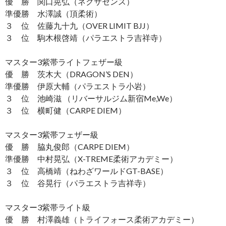
優 勝 関口晃弘（ネクサセンス）
準優勝 水澤誠（頂柔術）
３ 位 佐藤九十九（OVER LIMIT BJJ）
３ 位 駒木根啓靖（パラエストラ吉祥寺）
マスター3紫帯ライトフェザー級
優 勝 茨木大（DRAGON’S DEN）
準優勝 伊原大輔（パラエストラ小岩）
３ 位 池崎滋 （リバーサルジム新宿Me,We）
３ 位 横町健（CARPE DIEM）
マスター3紫帯フェザー級
優 勝 脇丸俊郎（CARPE DIEM）
準優勝 中村晃弘（X-TREME柔術アカデミー）
３ 位 高橋靖（ねわざワールドGT-BASE）
３ 位 谷晃行（パラエストラ吉祥寺）
マスター3紫帯ライト級
優 勝 村澤義雄（トライフォース柔術アカデミー）