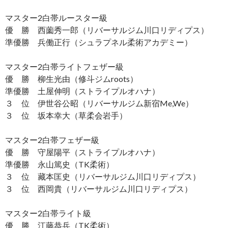
マスター2白帯ルースター級
優 勝 西薗秀一郎（リバーサルジム川口リディプス）
準優勝 兵働正行（シュラプネル柔術アカデミー）
マスター2白帯ライトフェザー級
優 勝 柳生光由（修斗ジムroots）
準優勝 土屋伸明（ストライプルオハナ）
３ 位 伊世谷公昭（リバーサルジム新宿Me,We）
３ 位 坂本幸大（草柔会岩手）
マスター2白帯フェザー級
優 勝 守屋陽平（ストライプルオハナ）
準優勝 永山篤史（TK柔術）
３ 位 藏本匡史（リバーサルジム川口リディプス）
３ 位 西岡貴（リバーサルジム川口リディプス）
マスター2白帯ライト級
優 勝 江藤恭兵（TK柔術）