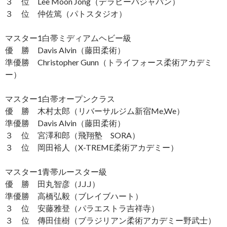
３ 位 Lee Moon Jong（デラヒーバジャパン）
３ 位 仲佐篤（パトスタジオ）
マスター1白帯ミディアムヘビー級
優 勝 Davis Alvin（藤田柔術）
準優勝 Christopher Gunn（トライフォース柔術アカデミ
ー）
マスター1白帯オープンクラス
優 勝 木村太郎（リバーサルジム新宿Me,We）
準優勝 Davis Alvin（藤田柔術）
３ 位 宮澤和郎（飛翔塾 SORA）
３ 位 岡田裕人（X-TREME柔術アカデミー）
マスター1青帯ルースター級
優 勝 田丸智彦（J.J.J）
準優勝 高橋弘毅（ブレイブハート）
３ 位 安藤雅登（パラエストラ吉祥寺）
３ 位 傳田佳樹（ブラジリアン柔術アカデミー野武士）