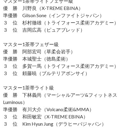
マスター1茶帯ライトフェザー級
優 勝 川野良（X-TREME EBINA）
準優勝 Gilson Sone（インファイトジャパン）
３ 位 杉村徹雄（トライフォース柔術アカデミー）
３ 位 吉岡広高（ピュアブレッド）
マスター1茶帯フェザー級
優 勝 阿部宏司（草柔会岩手）
準優勝 本城聖士（徳島柔術）
３ 位 多賀一馬（トライフォース柔術アカデミー）
３ 位 頼藤暁（ブルテリアボンサイ）
マスター1茶帯ライト級
優 勝 下林義尚（マーシャルアーツ&フィットネス
Luminous）
準優勝 有川大介（Volcano柔術&MMA）
３ 位 和田敏宏（X-TREME EBINA）
３ 位 Kim Hyun Jung（デラヒーバジャパン）