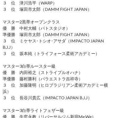
３ 位 津川浩平（WARP）
３ 位 塚田市太郎（DAMM FIGHT JAPAN）
マスター2黒帯オープンクラス
優 勝 中村大輔（パトスタジオ）
準優勝 塚田市太郎（DAMM FIGHT JAPAN）
３ 位 ミケヤス･トシオ･アサダ（IMPACTO JAPAN
B.J.J）
３ 位 坂本純（トライフォース柔術アカデミー）
マスター3白帯ルースター級
優 勝 内田裕之（ストライプルオハナ）
準優勝 藤村勝利（パラエストラ吉祥寺）
３ 位 加藤隆明（ヒロブラジリアン柔術アカデミー横
浜）
３ 位 長谷川貴広（IMPACTO JAPAN B.J.J）
マスター3白帯ライトフェザー級
優 勝 牛窓永教（リバーサルジム新宿Me,We）