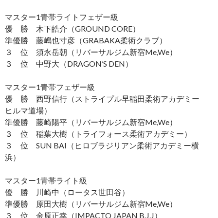
マスター1青帯ライトフェザー級
優 勝 木下皓介（GROUND CORE）
準優勝 藤嶋也寸彦（GRABAKA柔術クラブ）
３ 位 須永岳朝（リバーサルジム新宿Me,We）
３ 位 中野大（DRAGON’S DEN）
マスター1青帯フェザー級
優 勝 西野信行（ストライプル早稲田柔術アカデミー
ヒルマ道場）
準優勝 藤崎陽平（リバーサルジム新宿Me,We）
３ 位 稲葉大樹（トライフォース柔術アカデミー）
３ 位 SUN BAI（ヒロブラジリアン柔術アカデミー横
浜）
マスター1青帯ライト級
優 勝 川崎中（ロータス世田谷）
準優勝 原田大樹（リバーサルジム新宿Me,We）
３ 位 金原正幸（IMPACTO JAPAN B.J.J）