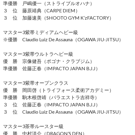
準優勝 戸嶋優一（ストライプルオハナ）
３ 位 藤原靖典（CARPE DIEM）
３ 位 加藤速美（SHOOTO GYM K’zFACTORY）
マスター3紫帯ミディアムヘビー級
※優勝 Claudio Luiz De Assauna（OGAWA JIU-JITSU）
マスター3紫帯ウルトラヘビー級
優 勝 宗像健吾（ポゴナ・クラブジム）
準優勝 佐藤正春（IMPACTO JAPAN B.J.J）
マスター3紫帯オープンクラス
優 勝 岡田啓（トライフォース柔術アカデミー）
準優勝 駒木根啓靖（パラエストラ吉祥寺）
３ 位 佐藤正春（IMPACTO JAPAN B.J.J）
３ 位 Claudio Luiz De Assauna（OGAWA JIU-JITSU）
マスター3茶帯ルースター級
優 勝 中村洋介（DRAGON’S DEN）