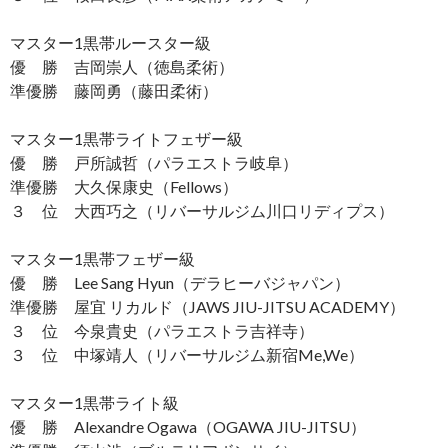
マスター1黒帯ルースター級
優 勝 吉岡崇人（徳島柔術）
準優勝 藤岡勇（藤田柔術）
マスター1黒帯ライトフェザー級
優 勝 戸所誠哲（パラエストラ岐阜）
準優勝 大久保康史（Fellows）
３ 位 大西巧之（リバーサルジム川口リディプス）
マスター1黒帯フェザー級
優 勝 Lee Sang Hyun（デラヒーバジャパン）
準優勝 屋宜 リカルド（JAWS JIU-JITSU ACADEMY）
３ 位 今泉貴史（パラエストラ吉祥寺）
３ 位 中塚靖人（リバーサルジム新宿Me,We）
マスター1黒帯ライト級
優 勝 Alexandre Ogawa（OGAWA JIU-JITSU）