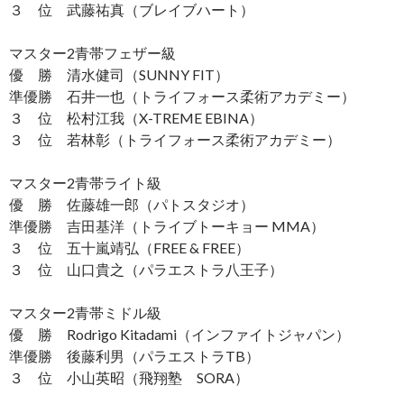
３ 位 武藤祐真（ブレイブハート）
マスター2青帯フェザー級
優 勝 清水健司（SUNNY FIT）
準優勝 石井一也（トライフォース柔術アカデミー）
３ 位 松村江我（X-TREME EBINA）
３ 位 若林彰（トライフォース柔術アカデミー）
マスター2青帯ライト級
優 勝 佐藤雄一郎（パトスタジオ）
準優勝 吉田基洋（トライブトーキョー MMA）
３ 位 五十嵐靖弘（FREE & FREE）
３ 位 山口貴之（パラエストラ八王子）
マスター2青帯ミドル級
優 勝 Rodrigo Kitadami（インファイトジャパン）
準優勝 後藤利男（パラエストラTB）
３ 位 小山英昭（飛翔塾 SORA）