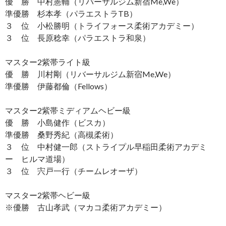
優 勝 中村憲輔（リバーサルジム新宿Me,We）
準優勝 杉本孝（パラエストラTB）
３ 位 小松勝明（トライフォース柔術アカデミー）
３ 位 長原稔幸（パラエストラ和泉）
マスター2紫帯ライト級
優 勝 川村剛（リバーサルジム新宿Me,We）
準優勝 伊藤都倫（Fellows）
マスター2紫帯ミディアムヘビー級
優 勝 小島健作（ビスカ）
準優勝 桑野秀紀（高槻柔術）
３ 位 中村健一郎（ストライプル早稲田柔術アカデミ
ー ヒルマ道場）
３ 位 宍戸一行（チームレオーザ）
マスター2紫帯ヘビー級
※優勝 古山孝武（マカコ柔術アカデミー）