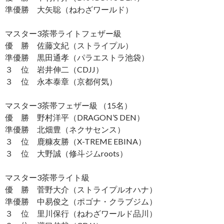
準優勝 大矢聡（ねわざワールド）
マスター3茶帯ライトフェザー級
優 勝 佐藤文紀（ストライプル）
準優勝 黒田通孝（パラエストラ池袋）
３ 位 岩井伸二（CDJJ）
３ 位 永本泰章（京都何気）
マスター3茶帯フェザー級 （15名）
優 勝 野村洋平（DRAGON’S DEN）
準優勝 北畑豊（ネクサセンス）
３ 位 鹿糠友勝（X-TREME EBINA）
３ 位 大野誠（修斗ジムroots）
マスター3茶帯ライト級
優 勝 菅野大介（ストライプルオハナ）
準優勝 中易俊之（ポゴナ・クラブジム）
３ 位 里川保行（ねわざワールド品川）