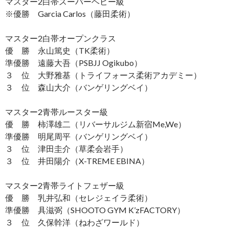
マスター2白帯スーパーヘビー級
※優勝 Garcia Carlos（藤田柔術）
マスター2白帯オープンクラス
優 勝 永山篤史（TK柔術）
準優勝 遠藤大吾（PSBJJ Ogikubo）
３ 位 大野雅基（トライフォース柔術アカデミー）
３ 位 森山大介（バンゲリングベイ）
マスター2青帯ルースター級
優 勝 柿澤雄二（リバーサルジム新宿Me,We）
準優勝 明尾周平（バンゲリングベイ）
３ 位 津田圭介（草柔会岩手）
３ 位 井田陽介（X-TREME EBINA）
マスター2青帯ライトフェザー級
優 勝 乳井弘和（セレジェイラ柔術）
準優勝 具滋弼（SHOOTO GYM K’zFACTORY）
３ 位 久保幹洋（ねわざワールド）