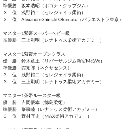
準優勝 坂本浩昭（ポゴナ・クラブジム）
３ 位 浅野裕二（セレジェイラ柔術）
３ 位 Alexandre Shinichi Okamoto（パラエストラ東京）
マスター1紫帯スーパーヘビー級
※優勝 三上剛明（レナトゥス柔術アカデミー）
マスター1紫帯オープンクラス
優 勝 鈴木章王（リバーサルジム新宿Me,We）
準優勝 館拓郎（ネクサセンス）
３ 位 浅野裕二（セレジェイラ柔術）
３ 位 三上剛明（レナトゥス柔術アカデミー）
マスター1茶帯ルースター級
優 勝 吉岡優幸（徳島柔術）
準優勝 峯森睦（レナトゥス柔術アカデミー）
３ 位 野村宜史（MAX柔術アカデミー）