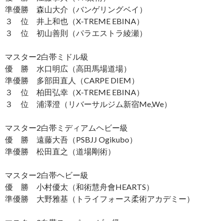
準優勝 森山大介（バンゲリングベイ）
３ 位 井上和也（X-TREME EBINA）
３ 位 初山善則（パラエストラ綾瀬）
マスター2白帯ミドル級
優 勝 水口明広（高田馬場道場）
準優勝 多部田直人（CARPE DIEM）
３ 位 柏田弘幸（X-TREME EBINA）
３ 位 浦澤澄（リバーサルジム新宿Me,We）
マスター2白帯ミディアムヘビー級
優 勝 遠藤大吾（PSBJJ Ogikubo）
準優勝 松田直之（道場剛術）
マスター2白帯ヘビー級
優 勝 小村優太（和術慧舟會HEARTS）
準優勝 大野雅基（トライフォース柔術アカデミー）