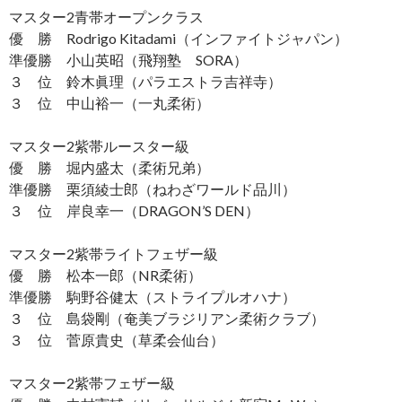
マスター2青帯オープンクラス
優 勝 Rodrigo Kitadami（インファイトジャパン）
準優勝 小山英昭（飛翔塾 SORA）
３ 位 鈴木眞理（パラエストラ吉祥寺）
３ 位 中山裕一（一丸柔術）
マスター2紫帯ルースター級
優 勝 堀内盛太（柔術兄弟）
準優勝 栗須綾士郎（ねわざワールド品川）
３ 位 岸良幸一（DRAGON’S DEN）
マスター2紫帯ライトフェザー級
優 勝 松本一郎（NR柔術）
準優勝 駒野谷健太（ストライプルオハナ）
３ 位 島袋剛（奄美ブラジリアン柔術クラブ）
３ 位 菅原貴史（草柔会仙台）
マスター2紫帯フェザー級