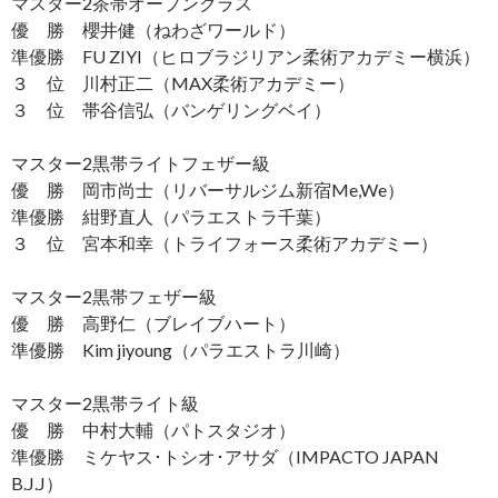
マスター2茶帯オープンクラス
優 勝 櫻井健（ねわざワールド）
準優勝 FU ZIYI（ヒロブラジリアン柔術アカデミー横浜）
３ 位 川村正二（MAX柔術アカデミー）
３ 位 帯谷信弘（バンゲリングベイ）
マスター2黒帯ライトフェザー級
優 勝 岡市尚士（リバーサルジム新宿Me,We）
準優勝 紺野直人（パラエストラ千葉）
３ 位 宮本和幸（トライフォース柔術アカデミー）
マスター2黒帯フェザー級
優 勝 高野仁（ブレイブハート）
準優勝 Kim jiyoung（パラエストラ川崎）
マスター2黒帯ライト級
優 勝 中村大輔（パトスタジオ）
準優勝 ミケヤス･トシオ･アサダ（IMPACTO JAPAN
B.J.J）