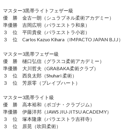
マスター3黒帯ライトフェザー級
優 勝 金古一朗（シュラプネル柔術アカデミー）
準優勝 吉岡広明（パラエストラ和泉）
３ 位 平田貴俊（パラエストラ小岩）
３ 位 Carlos Kazuo Kihara（IMPACTO JAPAN B.J.J）
マスター3黒帯フェザー級
優 勝 樋口弘信（グラスコ柔術アカデミー）
準優勝 大川哲夫（GRABAKA柔術クラブ）
３ 位 西良太郎（Shuhari 柔術）
３ 位 芳原零（ブレイブハート）
マスター3黒帯ライト級
優 勝 高本裕和（ポゴナ・クラブジム）
準優勝 伊藤洋邦（JAWS JIU-JITSU ACADEMY）
３ 位 塚本隆康（パラエストラ吉祥寺）
３ 位 原晃（吹田柔術）