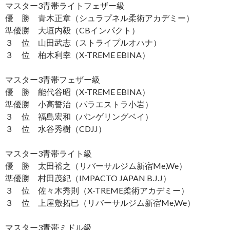
マスター3青帯ライトフェザー級
優 勝 青木正章（シュラプネル柔術アカデミー）
準優勝 大垣内毅（CBインパクト）
３ 位 山田武志（ストライプルオハナ）
３ 位 柏木利幸（X-TREME EBINA）
マスター3青帯フェザー級
優 勝 能代谷昭（X-TREME EBINA）
準優勝 小高誓治（パラエストラ小岩）
３ 位 福島宏和（バンゲリングベイ）
３ 位 水谷秀樹（CDJJ）
マスター3青帯ライト級
優 勝 太田裕之（リバーサルジム新宿Me,We）
準優勝 村田茂紀（IMPACTO JAPAN B.J.J）
３ 位 佐々木秀則（X-TREME柔術アカデミー）
３ 位 上屋敷拓巳（リバーサルジム新宿Me,We）
マスター3青帯ミドル級