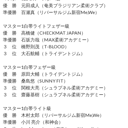
優 勝 元田成人（奄美ブラジリアン柔術クラブ）
準優勝 百瀬真（リバーサルジム新宿Me,We）
マスター1白帯ライトフェザー級
優 勝 高橋健（CHECKMAT JAPAN）
準優勝 石坂力哉（MAX柔術アカデミー）
３ 位 橋野則茂（T-BLOOD）
３ 位 大石航輔（トライデントジム）
マスター1白帯フェザー級
優 勝 原田大輔（トライデントジム）
準優勝 桑島悠（SUNNY FIT）
３ 位 関根大亮（シュラプネル柔術アカデミー）
３ 位 齋藤基樹（シュラプネル柔術アカデミー）
マスター1白帯ライト級
優 勝 木村太郎（リバーサルジム新宿Me,We）
準優勝 小川 亮介（和神会）