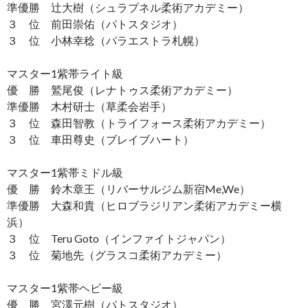
準優勝 辻大樹（シュラプネル柔術アカデミー）
３ 位 前田崇佑（パトスタジオ）
３ 位 小林幸稔（パラエストラ札幌）
マスター1紫帯ライト級
優 勝 鷲尾俊（レナトゥス柔術アカデミー）
準優勝 木村研士（草柔会岩手）
３ 位 森田智教（トライフォース柔術アカデミー）
３ 位 車田尊史（ブレイブハート）
マスター1紫帯ミドル級
優 勝 鈴木章王（リバーサルジム新宿Me,We）
準優勝 大森和貴（ヒロブラジリアン柔術アカデミー横
浜）
３ 位 Teru Goto（インファイトジャパン）
３ 位 菊地先（グラスコ柔術アカデミー）
マスター1紫帯ヘビー級
優 勝 宮澤元樹（パトスタジオ）