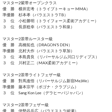
マスター2紫帯オープンクラス
優 勝 横井宏考（トライブトーキョー MMA）
準優勝 杉本孝（パラエストラTB）
３ 位 小松勝明（トライフォース柔術アカデミー）
３ 位 長原稔幸（パラエストラ和泉）
マスター2茶帯ルースター級
優 勝 高橋拓也（DRAGON’S DEN）
準優勝 北村大作（パラエストラ草加）
３ 位 本島貴良 （リバーサルジム川口リディプス）
３ 位 川村正二（MAX柔術アカデミー）
マスター2茶帯ライトフェザー級
優 勝 對馬進悟（リバーサルジム新宿Me,We）
準優勝 藤本宗平（ポゴナ・クラブジム）
３ 位 Sang Kon Lee（デラヒーバジャパン）
マスター2茶帯フェザー級
優 勝 伊勢谷岳広（パラエストラ綾瀬）