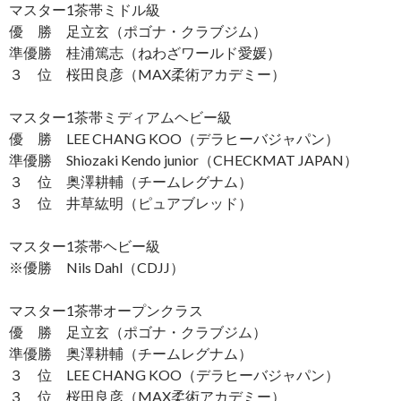
マスター1茶帯ミドル級
優 勝 足立玄（ポゴナ・クラブジム）
準優勝 桂浦篤志（ねわざワールド愛媛）
３ 位 桜田良彦（MAX柔術アカデミー）
マスター1茶帯ミディアムヘビー級
優 勝 LEE CHANG KOO（デラヒーバジャパン）
準優勝 Shiozaki Kendo junior（CHECKMAT JAPAN）
３ 位 奥澤耕輔（チームレグナム）
３ 位 井草紘明（ピュアブレッド）
マスター1茶帯ヘビー級
※優勝 Nils Dahl（CDJJ）
マスター1茶帯オープンクラス
優 勝 足立玄（ポゴナ・クラブジム）
準優勝 奥澤耕輔（チームレグナム）
３ 位 LEE CHANG KOO（デラヒーバジャパン）
３ 位 桜田良彦（MAX柔術アカデミー）