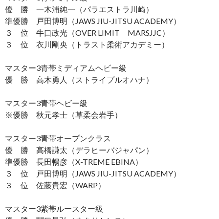
優 勝 一木浦純一（パラエストラ川崎）
準優勝 戸田博明（JAWS JIU-JITSU ACADEMY）
３ 位 牛口政光（OVER LIMIT MARSJJC）
３ 位 衣川剛央（トラスト柔術アカデミー）
マスター3青帯ミディアムヘビー級
優 勝 高木勇人（ストライプルオハナ）
マスター3青帯ヘビー級
※優勝 秋元孝士（草柔会岩手）
マスター3青帯オープンクラス
優 勝 高橋謙太（デラヒーバジャパン）
準優勝 長田暢彦（X-TREME EBINA）
３ 位 戸田博明（JAWS JIU-JITSU ACADEMY）
３ 位 佐藤貴宏（WARP）
マスター3紫帯ルースター級