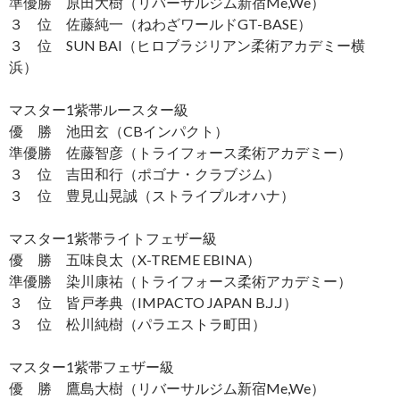
準優勝 原田大樹（リバーサルジム新宿Me,We）
３ 位 佐藤純一（ねわざワールドGT-BASE）
３ 位 SUN BAI（ヒロブラジリアン柔術アカデミー横
浜）
マスター1紫帯ルースター級
優 勝 池田玄（CBインパクト）
準優勝 佐藤智彦（トライフォース柔術アカデミー）
３ 位 吉田和行（ポゴナ・クラブジム）
３ 位 豊見山晃誠（ストライプルオハナ）
マスター1紫帯ライトフェザー級
優 勝 五味良太（X-TREME EBINA）
準優勝 染川康祐（トライフォース柔術アカデミー）
３ 位 皆戸孝典（IMPACTO JAPAN B.J.J）
３ 位 松川純樹（パラエストラ町田）
マスター1紫帯フェザー級
優 勝 鷹島大樹（リバーサルジム新宿Me,We）