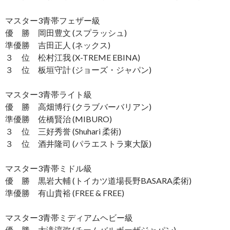
マスター3青帯フェザー級
優 勝 岡田豊文 (スプラッシュ)
準優勝 吉田正人 (ネックス)
３ 位 松村江我 (X-TREME EBINA)
３ 位 板垣守計 (ジョーズ・ジャパン)
マスター3青帯ライト級
優 勝 高畑博行 (クラブバーバリアン)
準優勝 佐橋賢治 (MIBURO)
３ 位 三好秀誉 (Shuhari 柔術)
３ 位 酒井隆司 (パラエストラ東大阪)
マスター3青帯ミドル級
優 勝 黒岩大輔 (トイカツ道場長野BASARA柔術)
準優勝 有山貴裕 (FREE & FREE)
マスター3青帯ミディアムヘビー級
優 勝 大滝淳弥 (チームバルボーザジャパン)