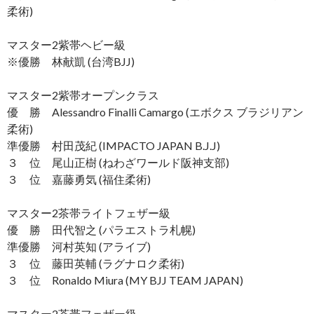
柔術)
マスター2紫帯ヘビー級
※優勝 林献凱 (台湾BJJ)
マスター2紫帯オープンクラス
優 勝 Alessandro Finalli Camargo (エボクス ブラジリアン
柔術)
準優勝 村田茂紀 (IMPACTO JAPAN B.J.J)
３ 位 尾山正樹 (ねわざワールド阪神支部)
３ 位 嘉藤勇気 (福住柔術)
マスター2茶帯ライトフェザー級
優 勝 田代智之 (パラエストラ札幌)
準優勝 河村英知 (アライブ)
３ 位 藤田英輔 (ラグナロク柔術)
３ 位 Ronaldo Miura (MY BJJ TEAM JAPAN)
マスター2茶帯フェザー級