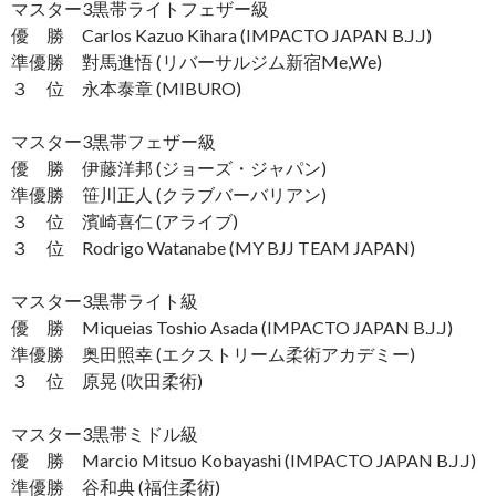
マスター3黒帯ライトフェザー級
優 勝 Carlos Kazuo Kihara (IMPACTO JAPAN B.J.J)
準優勝 對馬進悟 (リバーサルジム新宿Me,We)
３ 位 永本泰章 (MIBURO)
マスター3黒帯フェザー級
優 勝 伊藤洋邦 (ジョーズ・ジャパン)
準優勝 笹川正人 (クラブバーバリアン)
３ 位 濱崎喜仁 (アライブ)
３ 位 Rodrigo Watanabe (MY BJJ TEAM JAPAN)
マスター3黒帯ライト級
優 勝 Miqueias Toshio Asada (IMPACTO JAPAN B.J.J)
準優勝 奥田照幸 (エクストリーム柔術アカデミー)
３ 位 原晃 (吹田柔術)
マスター3黒帯ミドル級
優 勝 Marcio Mitsuo Kobayashi (IMPACTO JAPAN B.J.J)
準優勝 谷和典 (福住柔術)