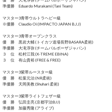
準優勝 Eduardo Murakami (Tani Team)
マスター3青帯ウルトラヘビー級
※優勝 Claudio Oi (IMPACTO JAPAN B.J.J)
マスター3青帯オープンクラス
優 勝 黒岩大輔 (トイカツ道場長野BASARA柔術)
準優勝 大滝淳弥 (チームバルボーザジャパン)
３ 位 松村江我 (X-TREME EBINA)
３ 位 有山貴裕 (FREE & FREE)
マスター3紫帯ルースター級
優 勝 松葉元治 (NR柔術)
準優勝 天岡美教 (Shuhari 柔術)
マスター3紫帯ライトフェザー級
優 勝 弘田圭亮 (京都宇治BJJ)
準優勝 加藤秀隆 (アライブ)