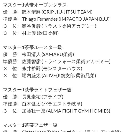
マスター1紫帯オープンクラス
優 勝 篠木聖麻 (GRIP JIU-JITSU TEAM)
準優勝 Thiago Fernandes (IMPACTO JAPAN B.J.J)
３ 位 瀬谷俊彦 (トラスト柔術アカデミー)
３ 位 村上優 (吹田柔術)
マスター1茶帯ルースター級
優 勝 株田清人 (SAMARU柔術)
準優勝 佐藤智彦 (トライフォース柔術アカデミー)
３ 位 糸井裕嗣 (モンスターハウス)
３ 位 堀内盛太 (ALIVE伊勢支部 柔術兄弟)
マスター1茶帯ライトフェザー級
優 勝 長見圭祐 (アライブ)
準優勝 白木健太 (パラエストラ岐阜)
３ 位 加藤壮一郎 (ALMA FIGHT GYM HOMIES)
マスター1茶帯フェザー級
優 勝 CintraLucas Tahira (エボクス ブラジリアン柔術)