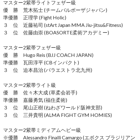
マスター2紫帯ライトフェザー級
優 勝 荒木拓士 (チームバルボーザジャパン)
準優勝 正理学 (Fight Holic)
３ 位 近藤祐司 (stArt Japan MMA Jiu-jitsu&Fitness)
３ 位 佐藤由崇 (BOASORTE柔術アカデミー)
マスター2紫帯フェザー級
優 勝 Hugo Reis (BJJ COACH JAPAN)
準優勝 瓦田淳平 (CBインパクト)
３ 位 迫本昌治 (パラエストラ北九州)
マスター2紫帯ライト級
優 勝 佐々木大成 (草柔会岩手)
準優勝 嘉藤勇気 (福住柔術)
３ 位 尾山正樹 (ねわざワールド阪神支部)
３ 位 三井貴明 (ALMA FIGHT GYM HOMIES)
マスター2紫帯ミディアムヘビー級
※優勝 Alessandro Finalli Camargo (エボクス ブラジリアン