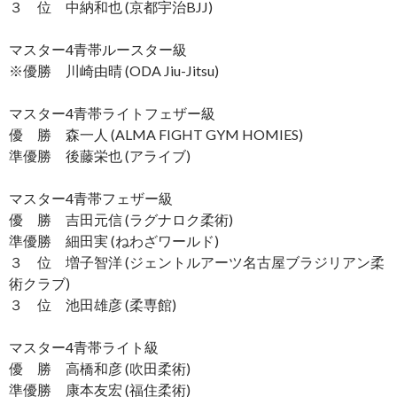
３ 位 中納和也 (京都宇治BJJ)
マスター4青帯ルースター級
※優勝 川崎由晴 (ODA Jiu-Jitsu)
マスター4青帯ライトフェザー級
優 勝 森一人 (ALMA FIGHT GYM HOMIES)
準優勝 後藤栄也 (アライブ)
マスター4青帯フェザー級
優 勝 吉田元信 (ラグナロク柔術)
準優勝 細田実 (ねわざワールド)
３ 位 増子智洋 (ジェントルアーツ名古屋ブラジリアン柔
術クラブ)
３ 位 池田雄彦 (柔専館)
マスター4青帯ライト級
優 勝 高橋和彦 (吹田柔術)
準優勝 康本友宏 (福住柔術)