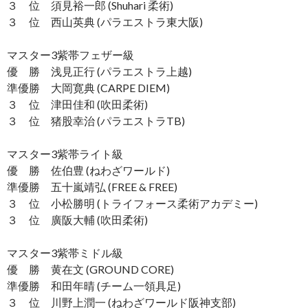
３ 位 須見裕一郎 (Shuhari 柔術)
３ 位 西山英典 (パラエストラ東大阪)
マスター3紫帯フェザー級
優 勝 浅見正行 (パラエストラ上越)
準優勝 大岡寛典 (CARPE DIEM)
３ 位 津田佳和 (吹田柔術)
３ 位 猪股幸治 (パラエストラTB)
マスター3紫帯ライト級
優 勝 佐伯豊 (ねわざワールド)
準優勝 五十嵐靖弘 (FREE & FREE)
３ 位 小松勝明 (トライフォース柔術アカデミー)
３ 位 廣阪大輔 (吹田柔術)
マスター3紫帯ミドル級
優 勝 黄在文 (GROUND CORE)
準優勝 和田年晴 (チーム一領具足)
３ 位 川野上潤一 (ねわざワールド阪神支部)