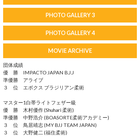
PHOTO GALLERY 3
PHOTO GALLERY 4
MOVIE ARCHIVE
団体成績
優 勝 IMPACTO JAPAN B.J.J
準優勝 アライブ
３ 位 エボクス ブラジリアン柔術
マスター1白帯ライトフェザー級
優 勝 木村優作 (Shuhari 柔術)
準優勝 中野浩介 (BOASORTE柔術アカデミー)
３ 位 鳥居靖志 (MY BJJ TEAM JAPAN)
３ 位 大野健二 (福住柔術)