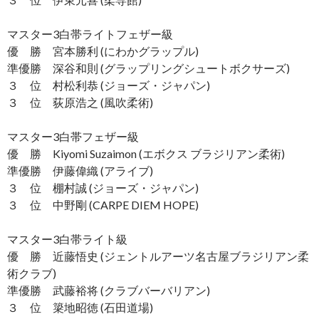
マスター3白帯ライトフェザー級
優 勝 宮本勝利 (にわかグラップル)
準優勝 深谷和則 (グラップリングシュートボクサーズ)
３ 位 村松利恭 (ジョーズ・ジャパン)
３ 位 荻原浩之 (風吹柔術)
マスター3白帯フェザー級
優 勝 Kiyomi Suzaimon (エボクス ブラジリアン柔術)
準優勝 伊藤偉織 (アライブ)
３ 位 棚村誠 (ジョーズ・ジャパン)
３ 位 中野剛 (CARPE DIEM HOPE)
マスター3白帯ライト級
優 勝 近藤悟史 (ジェントルアーツ名古屋ブラジリアン柔
術クラブ)
準優勝 武藤裕将 (クラブバーバリアン)
３ 位 簗地昭徳 (石田道場)