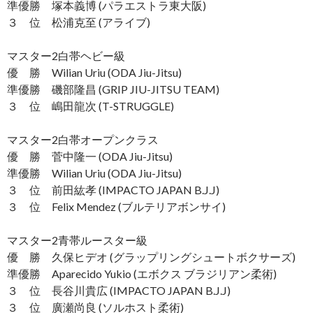
準優勝 塚本義博 (パラエストラ東大阪)
３ 位 松浦克至 (アライブ)
マスター2白帯ヘビー級
優 勝 Wilian Uriu (ODA Jiu-Jitsu)
準優勝 磯部隆昌 (GRIP JIU-JITSU TEAM)
３ 位 嶋田龍次 (T-STRUGGLE)
マスター2白帯オープンクラス
優 勝 菅中隆一 (ODA Jiu-Jitsu)
準優勝 Wilian Uriu (ODA Jiu-Jitsu)
３ 位 前田紘孝 (IMPACTO JAPAN B.J.J)
３ 位 Felix Mendez (ブルテリアボンサイ)
マスター2青帯ルースター級
優 勝 久保ヒデオ (グラップリングシュートボクサーズ)
準優勝 Aparecido Yukio (エボクス ブラジリアン柔術)
３ 位 長谷川貴広 (IMPACTO JAPAN B.J.J)
３ 位 廣瀬尚良 (ソルホスト柔術)