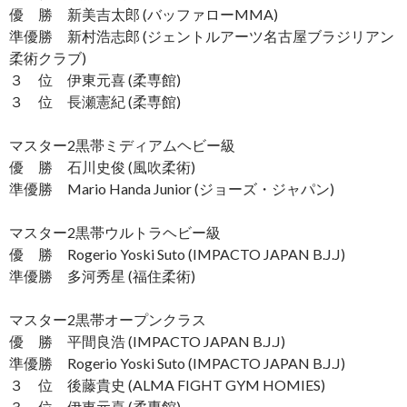
優 勝 新美吉太郎 (バッファローMMA)
準優勝 新村浩志郎 (ジェントルアーツ名古屋ブラジリアン
柔術クラブ)
３ 位 伊東元喜 (柔専館)
３ 位 長瀬憲紀 (柔専館)
マスター2黒帯ミディアムヘビー級
優 勝 石川史俊 (風吹柔術)
準優勝 Mario Handa Junior (ジョーズ・ジャパン)
マスター2黒帯ウルトラヘビー級
優 勝 Rogerio Yoski Suto (IMPACTO JAPAN B.J.J)
準優勝 多河秀星 (福住柔術)
マスター2黒帯オープンクラス
優 勝 平間良浩 (IMPACTO JAPAN B.J.J)
準優勝 Rogerio Yoski Suto (IMPACTO JAPAN B.J.J)
３ 位 後藤貴史 (ALMA FIGHT GYM HOMIES)
３ 位 伊東元喜 (柔専館)