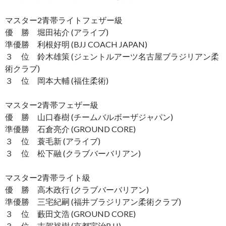
マスター2青帯ライトフェザー級
優 勝 堀田祐介 (アライブ)
準優勝 利根好明 (BJJ COACH JAPAN)
３ 位 鈴木雄策 (ジェントルアーツ名古屋ブラジリアン柔
術クラブ)
３ 位 岡本大輔 (福住柔術)
マスター2青帯フェザー級
優 勝 山口春樹 (チームバルボーザジャパン)
準優勝 石倉亮介 (GROUND CORE)
３ 位 蓑毛新 (アライブ)
３ 位 松下融 (クラブバーバリアン)
マスター2青帯ライト級
優 勝 高木政行 (クラブバーバリアン)
準優勝 三宅紀嗣 (福井ブラジリアン柔術クラブ)
３ 位 藪田文浩 (GROUND CORE)
３ 位 志賀裕樹 (京都宇治BJJ)