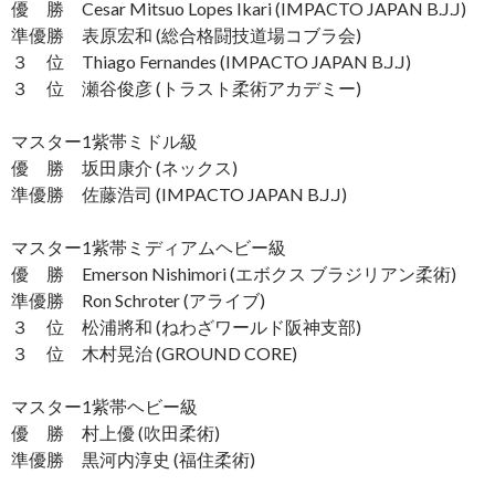
優 勝 Cesar Mitsuo Lopes Ikari (IMPACTO JAPAN B.J.J)
準優勝 表原宏和 (総合格闘技道場コブラ会)
３ 位 Thiago Fernandes (IMPACTO JAPAN B.J.J)
３ 位 瀬谷俊彦 (トラスト柔術アカデミー)
マスター1紫帯ミドル級
優 勝 坂田康介 (ネックス)
準優勝 佐藤浩司 (IMPACTO JAPAN B.J.J)
マスター1紫帯ミディアムヘビー級
優 勝 Emerson Nishimori (エボクス ブラジリアン柔術)
準優勝 Ron Schroter (アライブ)
３ 位 松浦將和 (ねわざワールド阪神支部)
３ 位 木村晃治 (GROUND CORE)
マスター1紫帯ヘビー級
優 勝 村上優 (吹田柔術)
準優勝 黒河内淳史 (福住柔術)