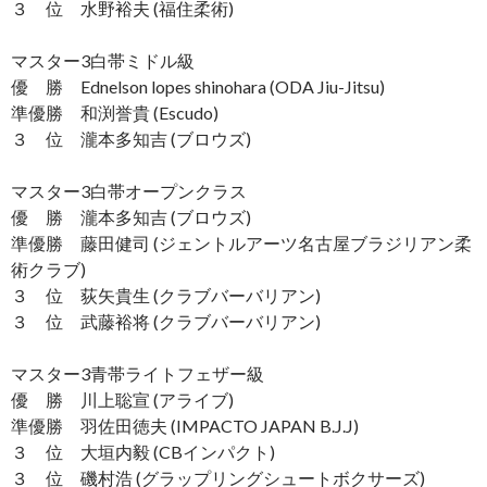
３ 位 水野裕夫 (福住柔術)
マスター3白帯ミドル級
優 勝 Ednelson lopes shinohara (ODA Jiu-Jitsu)
準優勝 和渕誉貴 (Escudo)
３ 位 瀧本多知吉 (ブロウズ)
マスター3白帯オープンクラス
優 勝 瀧本多知吉 (ブロウズ)
準優勝 藤田健司 (ジェントルアーツ名古屋ブラジリアン柔
術クラブ)
３ 位 荻矢貴生 (クラブバーバリアン)
３ 位 武藤裕将 (クラブバーバリアン)
マスター3青帯ライトフェザー級
優 勝 川上聡宣 (アライブ)
準優勝 羽佐田徳夫 (IMPACTO JAPAN B.J.J)
３ 位 大垣内毅 (CBインパクト)
３ 位 磯村浩 (グラップリングシュートボクサーズ)