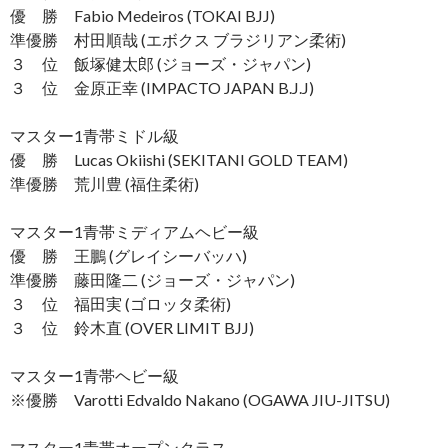
優 勝 Fabio Medeiros (TOKAI BJJ)
準優勝 村田順哉 (エボクス ブラジリアン柔術)
３ 位 飯塚健太郎 (ジョーズ・ジャパン)
３ 位 金原正幸 (IMPACTO JAPAN B.J.J)
マスター1青帯ミドル級
優 勝 Lucas Okiishi (SEKITANI GOLD TEAM)
準優勝 荒川豊 (福住柔術)
マスター1青帯ミディアムヘビー級
優 勝 王鵬 (グレイシーバッハ)
準優勝 藤田隆二 (ジョーズ・ジャパン)
３ 位 福田実 (ゴロッタ柔術)
３ 位 鈴木直 (OVER LIMIT BJJ)
マスター1青帯ヘビー級
※優勝 Varotti Edvaldo Nakano (OGAWA JIU-JITSU)
マスター1青帯オープンクラス