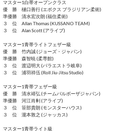
マスター1白帯オープンクラス
優 勝 樋口善行 (エボクス ブラジリアン柔術)
準優勝 清水宏次朗 (福住柔術)
３ 位 Allan Thomas (KUSSANO TEAM)
３ 位 Alan Scott (アライブ)
マスター1青帯ライトフェザー級
優 勝 竹内誠 (ジョーズ・ジャパン)
準優勝 森智暁 (柔専館)
３ 位 渡辺明大 (パラエストラ岐阜)
３ 位 浦羽祥伍 (Roll Jiu-Jitsu Studio)
マスター1青帯フェザー級
優 勝 清水靖弘 (チームバルボーザジャパン)
準優勝 河江肖剰 (アライブ)
３ 位 笹部貴朗 (モンスターハウス)
３ 位 瀧本敦之 (ジャッカス)
マスター1青帯ライト級