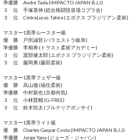
準優勝 Andre Tada (IMPACTO JAPAN B.J.J)
３ 位 手塚基伸 (総合格闘技道場コブラ会)
３ 位 CintraLucas Tahira (エボクス ブラジリアン柔術)
マスター1黒帯ルースター級
優 勝 戸所誠哲 (パラエストラ岐阜)
準優勝 李相寿 (トラスト柔術アカデミー)
３ 位 渡部健太郎 (エボクス ブラジリアン柔術)
３ 位 藤岡勇 (藤田柔術)
マスター1黒帯フェザー級
優 勝 高山徹 (福住柔術)
準優勝 中村新也 (京都何気)
３ 位 小林賢輔 (G-FREE)
３ 位 鈴木恒太 (ブルテリアボンサイ)
マスター1黒帯ライト級
優 勝 Charles Gaspar Costa (IMPACTO JAPAN B.J.J)
準優勝 Jorge Yano (ジョーズ・ジャパン)