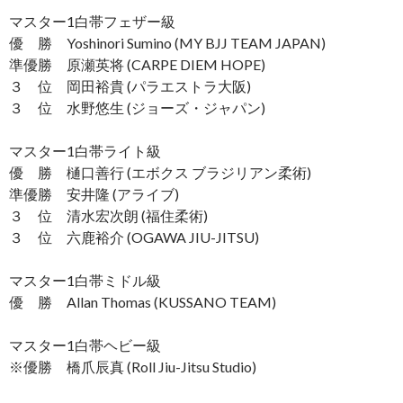
マスター1白帯フェザー級
優 勝 Yoshinori Sumino (MY BJJ TEAM JAPAN)
準優勝 原瀬英将 (CARPE DIEM HOPE)
３ 位 岡田裕貴 (パラエストラ大阪)
３ 位 水野悠生 (ジョーズ・ジャパン)
マスター1白帯ライト級
優 勝 樋口善行 (エボクス ブラジリアン柔術)
準優勝 安井隆 (アライブ)
３ 位 清水宏次朗 (福住柔術)
３ 位 六鹿裕介 (OGAWA JIU-JITSU)
マスター1白帯ミドル級
優 勝 Allan Thomas (KUSSANO TEAM)
マスター1白帯ヘビー級
※優勝 橋爪辰真 (Roll Jiu-Jitsu Studio)