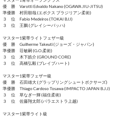
優 勝 Varotti Edvaldo Nakano (OGAWA JIU-JITSU)
準優勝 村田順哉 (エボクス ブラジリアン柔術)
３ 位 Fabio Medeiros (TOKAI BJJ)
３ 位 王鵬 (グレイシーバッハ)
マスター1紫帯ライトフェザー級
優 勝 Guilherme Takeuti (ジョーズ・ジャパン)
準優勝 荘敏嗣 (G.O.柔術)
３ 位 木下皓介 (GROUND CORE)
３ 位 高橋弘毅 (ブレイブハート)
マスター1紫帯フェザー級
優 勝 石田雄大 (グラップリングシュートボクサーズ)
準優勝 Thiago Cardoso Tosawa (IMPACTO JAPAN B.J.J)
３ 位 草なぎ一輝 (福住柔術)
３ 位 佐藤翔太郎 (パラエストラ上越)
マスター1紫帯ライト級