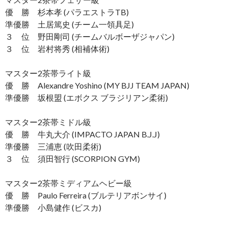
優 勝 杉本孝 (パラエストラTB)
準優勝 土居篤史 (チーム一領具足)
３ 位 野田剛司 (チームバルボーザジャパン)
３ 位 岩村将秀 (相補体術)
マスター2茶帯ライト級
優 勝 Alexandre Yoshino (MY BJJ TEAM JAPAN)
準優勝 坂根盟 (エボクス ブラジリアン柔術)
マスター2茶帯ミドル級
優 勝 牛丸大介 (IMPACTO JAPAN B.J.J)
準優勝 三浦恵 (吹田柔術)
３ 位 須田智行 (SCORPION GYM)
マスター2茶帯ミディアムヘビー級
優 勝 Paulo Ferreira (ブルテリアボンサイ)
準優勝 小島健作 (ビスカ)