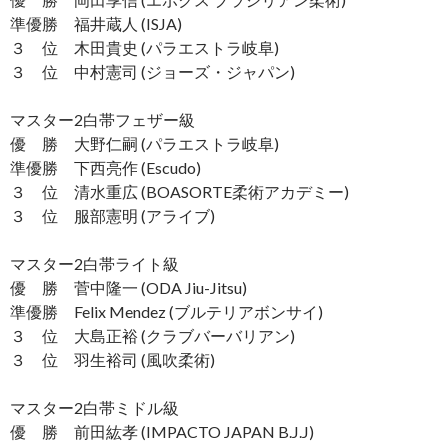
準優勝 福井蔵人 (ISJA)
３ 位 木田貴史 (パラエストラ岐阜)
３ 位 中村憲司 (ジョーズ・ジャパン)
マスター2白帯フェザー級
優 勝 大野仁嗣 (パラエストラ岐阜)
準優勝 下西亮作 (Escudo)
３ 位 清水重広 (BOASORTE柔術アカデミー)
３ 位 服部憲明 (アライブ)
マスター2白帯ライト級
優 勝 菅中隆一 (ODA Jiu-Jitsu)
準優勝 Felix Mendez (ブルテリアボンサイ)
３ 位 大島正裕 (クラブバーバリアン)
３ 位 羽生裕司 (風吹柔術)
マスター2白帯ミドル級
優 勝 前田紘孝 (IMPACTO JAPAN B.J.J)