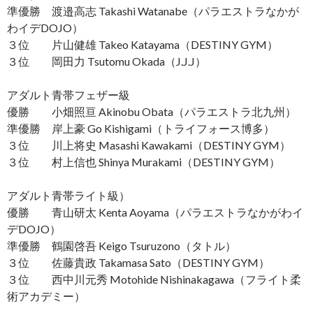
準優勝 渡邉高志 Takashi Watanabe（パラエストラなかが
わイデDOJO）
３位 片山健雄 Takeo Katayama（DESTINY GYM）
３位 岡田力 Tsutomu Okada（J.J.J）
アダルト青帯フェザー級
優勝 小畑照亘 Akinobu Obata（パラエストラ北九州）
準優勝 岸上豪 Go Kishigami（トライフォース博多）
３位 川上将史 Masashi Kawakami（DESTINY GYM）
３位 村上信也 Shinya Murakami（DESTINY GYM）
アダルト青帯ライト級）
優勝 青山研太 Kenta Aoyama（パラエストラなかがわイ
デDOJO）
準優勝 鶴園啓吾 Keigo Tsuruzono（タトル）
３位 佐藤貴政 Takamasa Sato（DESTINY GYM）
３位 西中川元秀 Motohide Nishinakagawa（フライト柔
術アカデミー）