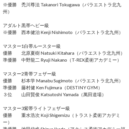
※優勝 禿川尊法 Takanori Tokugawa（パラエストラ北九
州）
アダルト黒帯ヘビー級
※優勝 西本健治 Kenji Nishimoto（パラエストラ北九州）
マスター1白帯ルースター級
優勝 北原夏樹 Natsuki Kitahara（パラエストラ北九州）
準優勝 中野龍二 Ryuji Nakano（T-REX柔術アカデミー）
マスター2青帯フェザー級
優勝 杉本学 Manabu Sugimoto（パラエストラ北九州）
準優勝 藤村健 Ken Fujimura（DESTINY GYM）
３位 山田賢俊 Katsutoshi Yamada（萬田道場）
マスター3紫帯ライトフェザー級
優勝 重水浩次 Koji Shigemizu（トラスト柔術アカデミ
ー）
準優勝 池田信也 Shinya Ikeda（アクシス柔術アカデミー福