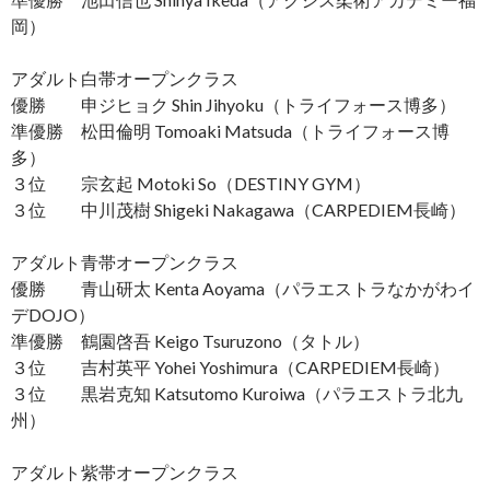
岡）
アダルト白帯オープンクラス
優勝 申ジヒョク Shin Jihyoku（トライフォース博多）
準優勝 松田倫明 Tomoaki Matsuda（トライフォース博
多）
３位 宗玄起 Motoki So（DESTINY GYM）
３位 中川茂樹 Shigeki Nakagawa（CARPEDIEM長崎）
アダルト青帯オープンクラス
優勝 青山研太 Kenta Aoyama（パラエストラなかがわイ
デDOJO）
準優勝 鶴園啓吾 Keigo Tsuruzono（タトル）
３位 吉村英平 Yohei Yoshimura（CARPEDIEM長崎）
３位 黒岩克知 Katsutomo Kuroiwa（パラエストラ北九
州）
アダルト紫帯オープンクラス