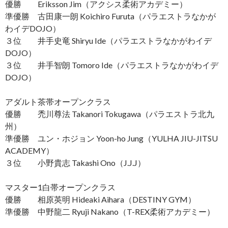
優勝 Eriksson Jim（アクシス柔術アカデミー）
準優勝 古田康一朗 Koichiro Furuta（パラエストラなかが
わイデDOJO）
３位 井手史竜 Shiryu Ide（パラエストラなかがわイデ
DOJO）
３位 井手智朗 Tomoro Ide（パラエストラなかがわイデ
DOJO）
アダルト茶帯オープンクラス
優勝 禿川尊法 Takanori Tokugawa（パラエストラ北九
州）
準優勝 ユン・ホジョン Yoon-ho Jung（YULHA JIU-JITSU
ACADEMY）
３位 小野貴志 Takashi Ono（J.J.J）
マスター1白帯オープンクラス
優勝 相原英明 Hideaki Aihara（DESTINY GYM）
準優勝 中野龍二 Ryuji Nakano（T-REX柔術アカデミー）