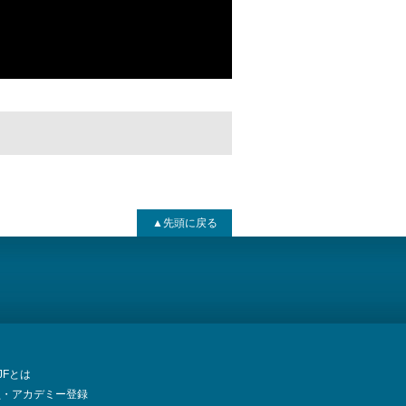
▲先頭に戻る
JJFとは
員・アカデミー登録