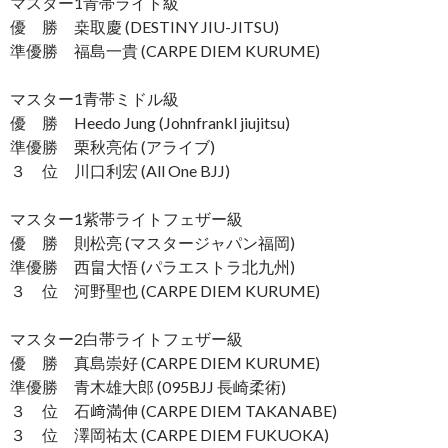
マスター1青帯ライト級
優 勝 桒取慶 (DESTINY JIU-JITSU)
準優勝 福島一貴 (CARPE DIEM KURUME)
マスター1青帯ミドル級
優 勝 Heedo Jung (Johnfrankl jiujitsu)
準優勝 栗秋亮佑 (アライブ)
３ 位 川口利宏 (All One BJJ)
マスター1紫帯ライトフェザー級
優 勝 則松亮 (マスタージャパン福岡)
準優勝 西畠大悟 (パラエストラ北九州)
３ 位 河野聖也 (CARPE DIEM KURUME)
マスター2白帯ライトフェザー級
優 勝 真島崇好 (CARPE DIEM KURUME)
準優勝 青木雄大郎 (095BJJ 長崎柔術)
３ 位 石﨑満伸 (CARPE DIEM TAKANABE)
３ 位 澤岡祐太 (CARPE DIEM FUKUOKA)