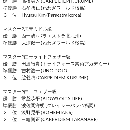
優 勝 高橋謙人 (CARPE DIEM KURUME)
準優勝 石牟禮仁 (ねわざワールド桜島)
３ 位 Hyunsu Kim (Paraestra korea)
マスター2黒帯ミドル級
優 勝 西一成 (パラエストラ北九州)
準優勝 大濵健一 (ねわざワールド桜島)
マスター3白帯ライトフェザー級
優 勝 田邉裕貴 (トライフォース柔術アカデミー)
準優勝 吉村浩一 (UNO DOJO)
３ 位 脇義晴 (CARPE DIEM KURUME)
マスター3白帯フェザー級
優 勝 常盤恭平 (BLOWS OITA LIFE)
準優勝 波佐間洋明 (グレイシーバッハ福岡)
３ 位 浅野晃平 (BOHEMIANS)
３ 位 三輪尚正 (CARPE DIEM TAKANABE)