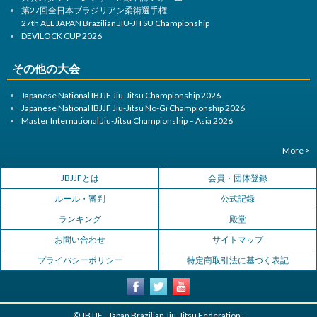
第27回全日本ブラジリアン柔術選手権
27th ALL JAPAN Brazilian JIU-JITSU Championship
DEVILOCK CUP 2026
その他の大会
Japanese National IBJJF Jiu-Jitsu Championship 2026
Japanese National IBJJF Jiu-Jitsu No-Gi Championship 2026
Master International Jiu-Jitsu Championship – Asia 2026
More >
JBJJFとは
会員・団体登録
ルール・審判
公式記録
ランキング
殿堂
お問い合わせ
サイトマップ
プライバシーポリシー
特定商取引法に基づく表記
© JBJJF - Japan Brazilian Jiu-Jitsu Federation -