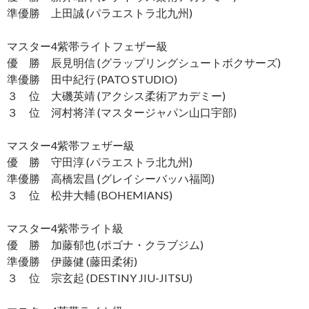
準優勝 上田誠 (パラエストラ北九州)
マスター4紫帯ライトフェザー級
優 勝 辰見明信 (グラップリングシュートボクサーズ)
準優勝 田中紀行 (PATO STUDIO)
３ 位 大磯英靖 (アクシス柔術アカデミー)
３ 位 河村将洋 (マスタージャパン山口宇部)
マスター4紫帯フェザー級
優 勝 守田淳 (パラエストラ北九州)
準優勝 高橋宏昌 (グレイシーバッハ福岡)
３ 位 松井大輔 (BOHEMIANS)
マスター4紫帯ライト級
優 勝 加藤郁也 (ポゴナ・クラブジム)
準優勝 伊藤健 (藤田柔術)
３ 位 宗玄起 (DESTINY JIU-JITSU)