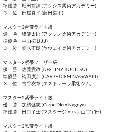
準優勝 増田裕詞 (アクシス柔術アカデミー)
３ 位 部屋真平 (藤田柔術)
マスター2青帯ライト級
優 勝 峰健太郎 (アクシス柔術アカデミー)
準優勝 中山拓 (J.J.J)
３ 位 笠水正朗 (ヤウェイ柔術アカデミー)
マスター2紫帯フェザー級
優 勝 佐藤貴政 (DESTINY JIU-JITSU)
準優勝 袴田廣加 (CARPE DIEM NAGASAKI)
３ 位 古谷友章 (エストレーラ柔術ジム)
マスター2紫帯ライト級
優 勝 加納健志 (Carpe Diem Nagoya)
準優勝 田口了士 (マスタージャパン山口宇部)
マスター2黒帯ライト級