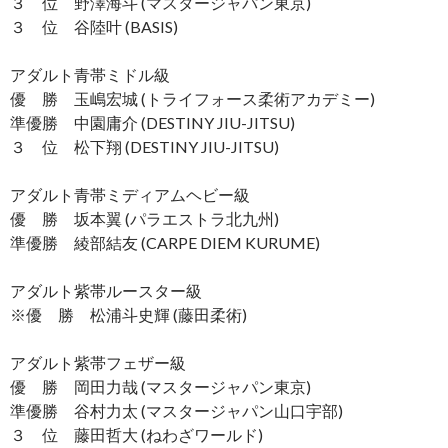
３ 位 野澤海斗 (マスタージャパン東京)
３ 位 谷陸叶 (BASIS)
アダルト青帯ミドル級
優 勝 玉嶋宏城 (トライフォース柔術アカデミー)
準優勝 中園庸介 (DESTINY JIU-JITSU)
３ 位 松下翔 (DESTINY JIU-JITSU)
アダルト青帯ミディアムヘビー級
優 勝 坂本翼 (パラエストラ北九州)
準優勝 綾部結友 (CARPE DIEM KURUME)
アダルト紫帯ルースター級
※優 勝 松浦斗史輝 (藤田柔術)
アダルト紫帯フェザー級
優 勝 岡田力哉 (マスタージャパン東京)
準優勝 谷村力太 (マスタージャパン山口宇部)
３ 位 藤田哲大 (ねわざワールド)