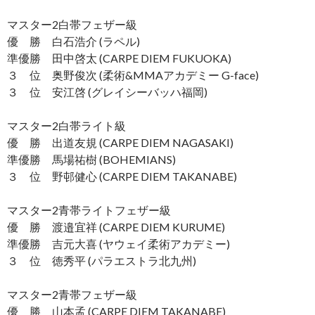
マスター2白帯フェザー級
優 勝 白石浩介 (ラペル)
準優勝 田中啓太 (CARPE DIEM FUKUOKA)
３ 位 奥野俊次 (柔術&MMAアカデミー G-face)
３ 位 安江啓 (グレイシーバッハ福岡)
マスター2白帯ライト級
優 勝 出道友規 (CARPE DIEM NAGASAKI)
準優勝 馬場祐樹 (BOHEMIANS)
３ 位 野邨健心 (CARPE DIEM TAKANABE)
マスター2青帯ライトフェザー級
優 勝 渡邉宜祥 (CARPE DIEM KURUME)
準優勝 吉元大喜 (ヤウェイ柔術アカデミー)
３ 位 徳秀平 (パラエストラ北九州)
マスター2青帯フェザー級
優 勝 山本孟 (CARPE DIEM TAKANABE)