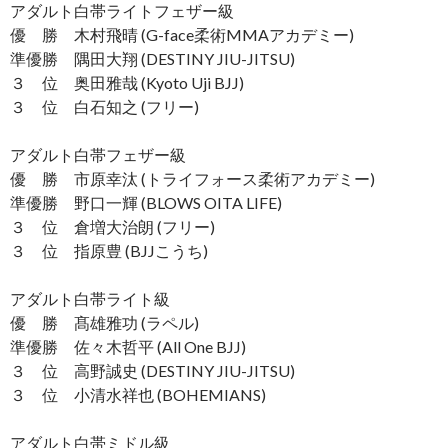
アダルト白帯ライトフェザー級
優 勝 木村飛晴 (G-face柔術MMAアカデミー)
準優勝 隅田大翔 (DESTINY JIU-JITSU)
３ 位 奥田雅哉 (Kyoto Uji BJJ)
３ 位 白石知之 (フリー)
アダルト白帯フェザー級
優 勝 市原幸汰 (トライフォース柔術アカデミー)
準優勝 野口一輝 (BLOWS OITA LIFE)
３ 位 倉増大治朗 (フリー)
３ 位 指原豊 (BJJこうち)
アダルト白帯ライト級
優 勝 髙雄雅功 (ラペル)
準優勝 佐々木哲平 (All One BJJ)
３ 位 高野誠史 (DESTINY JIU-JITSU)
３ 位 小清水祥也 (BOHEMIANS)
アダルト白帯ミドル級