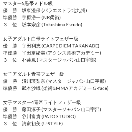
マスター5黒帯ミドル級
優 勝 坂東澄保 (パラエストラ北九州)
準優勝 宇原浩一 (NR柔術)
３ 位 坂本宗彦 (Tokushima Escudo)
女子アダルト白帯ライトフェザー級
優 勝 宇田利恵 (CARPE DIEM TAKANABE)
準優勝 平田奈緒美 (アクシス柔術アカデミー)
３ 位 朴蓮鳳 (マスタージャパン山口宇部)
女子アダルト青帯フェザー級
優 勝 淺川瑛梨奈 (マスタージャパン山口宇部)
準優勝 武本沙織 (柔術&MMAアカデミー G-face)
女子マスター4青帯ライトフェザー級
優 勝 藤田淳子 (マスタージャパン山口宇部)
準優勝 谷川富貴 (PATO STUDIO)
３ 位 清家初美 (U:STYLE)