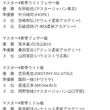
マスター4青帯ライトフェザー級
優 勝 矢田航也 (マスタージャパン東京)
準優勝 中川雄司 (HOPE )
３ 位 宮崎和弘 (ヤウェイ柔術アカデミー)
３ 位 石破昌悟 (T-REX柔術アカデミー)
マスター4青帯フェザー級
優 勝 黒木薫 (日当山BJJ)
準優勝 桑田晋吉 (アクシス柔術アカデミー)
３ 位 山田英臣 (パラエストラ広島)
マスター4青帯ライト級
優 勝 芝田竜也 (DESTINY JIU-JITSU)
準優勝 園田一穂 (ヤワラヤ)
３ 位 渡邉正幸 (All One BJJ)
３ 位 岡野智雄 (マスタージャパン山口宇部)
マスター4青帯ミドル級
優 勝 新井昭洋 (レナトゥス柔術アカデミー)