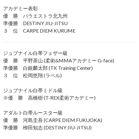
アカデミー表彰
優 勝 パラエストラ北九州
準優勝 DESTINY JIU-JITSU
３ 位 CARPE DIEM KURUME
ジュブナイル白帯フェザー級
優 勝 平野茶山 (柔術&MMAアカデミー G-face)
準優勝 白銀麟太郎 (TK Training Center)
３ 位 松岡悠翔 (ラペル)
ジュブナイル白帯ミドル級
※優 勝 高橋樹 (T-REX柔術アカデミー)
アダルト白帯ルースター級
優 勝 河島圭吾 (CARPE DIEM FUKUOKA)
準優勝 栁田知志 (DESTINY JIU-JITSU)